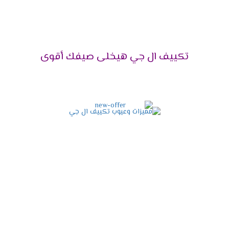
السعة المناسبة للتكييف يعتمد على
مساحة الغرفة
ومتطلبات التبريد. لذلك، نقدم لك قائمة شاملة بجميع
قدرات تكييف إل جي 2025
، بحيث يمكنك اختيار الأنسب
لك بسهولة.
تكييف ال جي هيخلى صيفك أقوى
لماذا اختيار السعة المناسبة مهم؟
بكل تأكيد، اختيار
التكييف
بسعة مناسبة يضمن لك
تبريدًا
فعالًا
ويوفر في استهلاك الكهرباء. من ناحية أخرى، إذا كان
التكييف أقل قدرة من المطلوب، فقد لا تحصل على التبريد
الكافي. أما إذا كان التكييف أكبر من اللازم، فقد يؤدي ذلك
إلى استهلاك غير ضروري للطاقة.
قدرات تكييف إل جي المتوفرة لعام
2025
حتى تتمكن من اختيار التكييف المناسب لك، إليك جدول
يوضح جميع القدرات المتاحة:
الموديل
السعة (حصان)
المساحة المناسبة (م²)