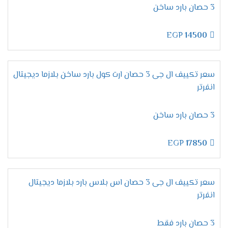
تحمل أقسى الظروف الجوية:
سواء الرطوبة العالية
3 حصان بارد ساخن
أو الحرارة الشديدة.
تصميم قوي:
يحافظ على كفاءته وشكله الأنيق
EGP
14500
لفترات طويلة.
سعر تكييف ال جى 3 حصان ارت كول بارد ساخن بلازما ديجيتال
مميزات تكييف إل جي أرتيكول
انفرتر
2025 – التبريد الذكي بأقصى
كفاءة
3 حصان بارد ساخن
EGP
17850
خاصية التبريد / التدفئة – راحة تامة
في كل الفصول
سعر تكييف ال جى 3 حصان اس بلاس بارد بلازما ديجيتال
بكل تأكيد،
لا شيء يضاهي
الراحة المطلقة
خلال الصيف
انفرتر
الحار والشتاء البارد.
لذلك،
يأتي
تكييف إل جي أرتيكول
مزودًا بخاصية
التبريد والتدفئة
، مما يجعله مثاليًا للاستخدام
3 حصان بارد فقط