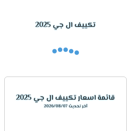
الموديل
المميزات الأساسية
تكييف إل جي جيت
أداء قوي، بالإضافة إلى ذلك، موفر مذهل
تكييف ال جي 2025
كول
للطاقة.
تكييف إل جي
ليس فقط فعالًا، بل يتميز أيضًا بتصميم عصري
أرتيكول
للغاية.
يوفر تبريدًا رائعًا، وفوق كل ذلك، يعمل بكفاءة
تكييفات إل جي إنفرتر
مذهلة.
تكييف إل جي
خيار مثالي لمن يبحثون عن تبريد هادئ، مع أداء
كونسيلد
قوي.
قائمة اسعار تكييف ال جي 2025
تكييف إل جي إس
آخر تحديث 2026/08/07
يجمع بين الأناقة والقدرة الفائقة على التبريد.
بلاس