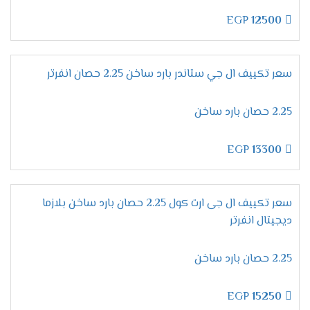
دون القلق بشأن حدوث أي تعديل غير مرغوب فيه.
EGP
12500
مواصفات تكييف إل جي جيت
كول 2025 – تكنولوجيا مبتكرة
سعر تكييف ال جي ستاندر بارد ساخن 2.25 حصان انفرتر
لتبريد مثالي
2.25 حصان بارد ساخن
إمكانية توزيع الهواء في جميع أركان
EGP
13300
الغرفة
في الواقع،
حتى تحصل على تجربة تبريد مثالية، لا بد أن
سعر تكييف ال جى ارت كول 2.25 حصان بارد ساخن بلازما
يشمل
توزيع الهواء
جميع أركان الغرفة.
لذلك،
تم تطوير
ديجيتال انفرتر
تكييف إل جي جيت كول
بتقنية **توزيع الهواء الذكي**
التي تضمن وصول التبريد إلى كل زاوية.
توزيع متساوٍ للهواء:
يغطي جميع أنحاء الغرفة دون
2.25 حصان بارد ساخن
أي استثناء.
راحة تامة:
بغض النظر عن مكان جلوسك، ستحصل
EGP
15250
على نفس مستوى التبريد.