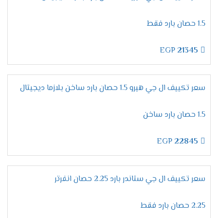
**كنتيجة لهذا،** يمكنك الاستمتاع بجو منعش طوال
اليوم.
1.5 حصان بارد فقط
خاصية التشغيل الجاف – هواء نقي تمامًا
في الواقع،
جودة الهواء داخل المنزل تلعب دورًا أساسيًا في
EGP
21345
الحفاظ على الصحة. **لذلك،** تم تزويد
تكييف إل جي
**بخاصية التشغيل الجاف**. **بضغطة زر واحدة،** يمكنك
تنقية الهواء وإزالة أي رطوبة زائدة، **وبالتالي،** ستتمكن
سعر تكييف ال جي هيرو 1.5 حصان بارد ساخن بلازما ديجيتال
من استنشاق هواء نقي تمامًا.
بالإضافة إلى ذلك،
تعتبر
هذه الخاصية مفيدة جدًا خلال الأيام الرطبة، حيث تقلل من
1.5 حصان بارد ساخن
الشعور بالاختناق.
خاصية القفل – أمان تام للعائلة
EGP
22845
بالإضافة إلى كل ما سبق،
يعتبر **الأمان** من العوامل
المهمة جدًا عند اختيار التكييف. **لذلك،** تم تزويد
تكييف
إل جي
**بخاصية القفل ضد عبث الأطفال**. عند تفعيل
سعر تكييف ال جي ستاندر بارد 2.25 حصان انفرتر
هذه الميزة، سيتم إغلاق جميع الأزرار، **وبالتالي،** لن
يتمكن الأطفال من تغيير الإعدادات عن طريق الخطأ.
2.25 حصان بارد فقط
**وبهذا،** يمكنك تشغيل التكييف بكل راحة واطمئنان،