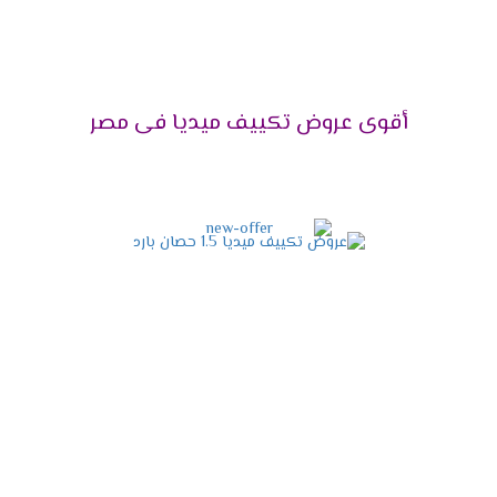
اختار الجهاز اللى هيخليك تستمتع بوقتك دون ازعاج أو
ضوضاء ولأن راحة العميل تهمنا تم توفير مكيف ميديا
مزود بخاصية التشغيل الصامت التى تعمل على كتم
صوت الكمبريسور ليتم تشغيله فى هدوء ونستمتع
أقوى عروض تكييف ميديا فى مصر
بكل الإمكانيات الموجودة فى الجهاز .
التميز بإمكانية إزالة الرطوبة
يحتوى الجهاز على خاصية التشغيل الجاف التى تعمل
على تجفيف الهواء من الرطوبة التى توجد به حتى
يكون الهواء نظيف وصحى لا يسبب أى مشاكل
صحية للمستهلك .
مواصفات تكييف ميديا أنفرتر
2024
التصميم المتناسق الحديث
الشكل الخارجى للجهاز مهم لكى يكون التكييف