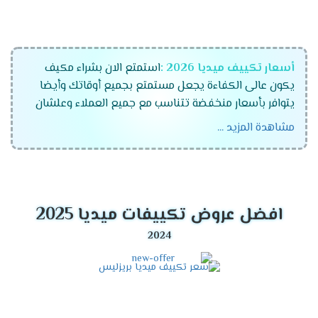
أسعار تكييف ميديا 2026 :
استمتع الان بشراء مكيف
يكون عالى الكفاءة يجعل مستمتع بجميع أوقاتك وأيضا
يتوافر بأسعار منخفضة تتناسب مع جميع العملاء وعلشان
راحة عملاءنا المتميزين كان لابد أن نوفر لكم تكييفات ميديا
مشاهدة المزيد ...
الجهاز رقم واحد فى الاسواق المتميز والمزود بالكثير من
الخواص الجديدة ونستخدم له الكثير من الاساليب المتطورة .
موديلات تكييف ميديا 2026
افضل عروض تكييفات ميديا 2025
تكييف ميديا انفرتر .
تكييف ميديا ميشن .
تكييف ميديا ارضى سقفى .
مميزات تكييف ميديا أنفرتر
2026