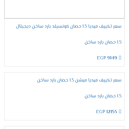
علية من التلف لأننا بدونه لا نستطيع استخدام الجهاز
.
خاصية ميقات الإيقاف /التشغيل
سعر تكييف ميديا 1.5 حصان كونسيلد بارد ساخن ديجيتال
نوفر تلك الخاصية للأستمتاع بتشغيل الجهاز من
خلالها يتم ضبط المكيف على درجة التبريد المطلوبة
1.5 حصان بارد ساخن
وسيقوم الجهاز بتشغيل نفسه اوتوماتك عند الوصول
للوقت المحدد يقوم الجهاز بتشغيل نفسه أو التوقف
EGP
9149
ولأبد من أختيار نظام محدد .
توزيع الهواء فى 4 اتجاهات
سعر تكييف ميديا ميشن 1.5 حصان بارد ساخن
خلى وقت أكثر متعه مع اجهزة ميديا التى تعمل على
توفير الهواء البارد اللطيف يمين ويسار الغرفة وأعلى
1.5 حصان بارد ساخن
وأسفل الغرفة ليكون المكان بالكامل ممتع وتلك
التميز لا تجده الا فقط معنا .
EGP
12155
خاصية وضع النوم
أستمتع بكل وقتك مع أجهزة ميديا الاكثر كفاءة