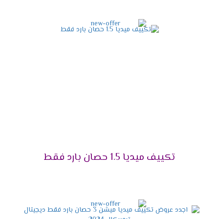
شخص تنظيفها .
شاشة عرض ديجيتال
أستمتع مع أجهزة ميديا بأقوى شاشة عرض ديجيتال
تعمل بالتكنولوجيا الحديثة التى تزيد من اختلاف
المكيف فى الاسواق فنحن من خلالها نستطيع
معرفة درجة حرارة الغرفة حتى يتم ضبطها بالشكل
المناسب وتوضح لنا جميع الخواص التى تعمل فى
الجهاز .
مميزات تكييف ميديا ميشن
2025
تكييف ميديا 1.5 حصان بارد فقط
التميز بالتبريد السريع
علشان تقدر تتخلص من حر الصيف المزعج كان من
الضرورى أن نوفر لكم تكييف ميديا المزود باقوى سعة
تبريد تعمل على تبريد المكان والاستمتاع بوقتنا .