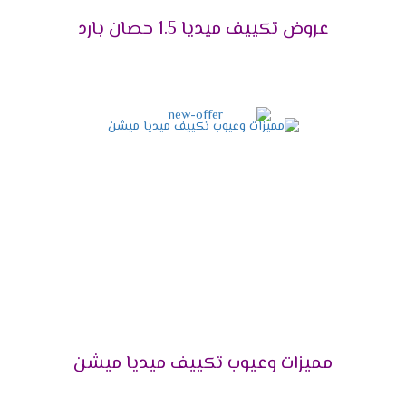
مناسب للعملاء ولتلك السبب وفرنا لكم احدث تصميم
عروض تكييف ميديا 1.5 حصان بارد
للوحدة الداخلية تتناسب مع جميع الديكورات تضيف
للمكان لمسة من الابداع والجمال .
خاصية البلازما كلاستر
أنفرد يالا بجهاز ميديا وأستمتع باحتوائه على خاصية
البلازما التى تعمل على تنظيف المكان والهواء من
الفيروسات والجراثيم وأيضا تقوم بإزالة اى روائح
كريهة كما انها تقوم بتوزيع الهواء فى جميع انحاء
الغرفة .
فلاتر تنظيف الهواء
نوفر لكم أفضل فلاتر تعمل على تنظيف الهواء
الصادر من الخارج بشكل طبيعى وسهل كما أننا بنوفر
لكم مؤشر فى الجهاز يظهر لكم الوقت المناسب
مميزات وعيوب تكييف ميديا ميشن
ليقوم العميل بتنظيف الفلاتر من أى أتربة وأكثر ما
يميز تلك الفلاتر أنها سهلة التنظيف ويستطيع أى