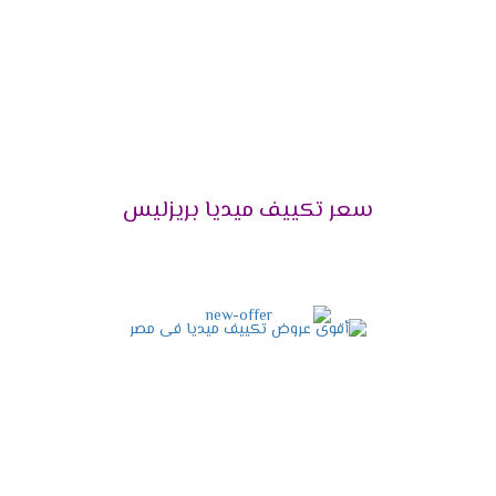
التميز بالوضع البارد /الساخن
يحتوى مكيف ميديا على أقوى الامكانيات يعمل معنا
فى كل الاوقات فى الصيف يستخدم لتبريد الغرفه
وعدم الشعور بدرجات الحرارة العالية وأيضا يستخدم
فى فصل الشتاء لتدفئة المكان من البرودة وبالرغم
من استخدام الجهاز كثيرا لا تقل كفاءته ويبقى عالى
سعر تكييف ميديا بريزليس
الكفاءة .
التميز بخاصية الانفرتر
أحصل دلوقتى على الجهاز اللى هيخليك مستمتع
بكل أوقاتك وأيضا يوفر لنا أفضل تكنولوجيا حديثة
وهى الانفرتر التى تعمل على تقليل استهلاك
الكهرباء حتى يستطيع استخدام الجهاز لأطول فترة
ممكنة دون التعرض لأى مشكلة من الناحية المادية .
التميز بالتشغيل الهادئ