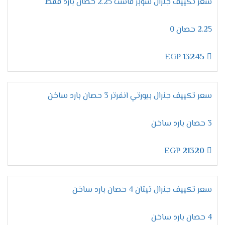
الوصول لدرجة التبريد المطلوبة والمناسبة لجسم
سعر تكييف جنرال سوبر فاست 2.25 حصان بارد فقط
الإنسان خلال النوم .
2.25 حصان 0
مميزات خاصية التشغيل الجاف
يتم تطوير اجهزة جنرال اليكتريك بشكل دائم للحفاظ
EGP
13245
على مكانته وكفاءته ولذلك يتوفر به خاصية التشغيل
الجاف التي تتمكن من إزالة الرطوبة من الهواء والغرفة
بدقة تجعل المستهلك يستنشق هواء صحي ومكيف
سعر تكييف جنرال بيورتي انفرتر 3 حصان بارد ساخن
.
3 حصان بارد ساخن
توفير خاصية تدفق الهواء
يحتوي جهاز جنرال اليكتريك علي الكثير من الخواص
EGP
21320
منها تدفق الهواء التي تعمل على توفير هواء مكيف
نقي لا يوجد به رطوبة لأنها تعمل علي تشغيل
الجهاز بسرعة منخفضة ليبقي صحي .
سعر تكييف جنرال تيتان 4 حصان بارد ساخن
خاصية البلازما كلاستر
4 حصان بارد ساخن
اشتري جهاز جنرال اليكتريك قبل اي حد واستمتع