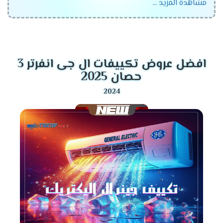
مشاهدة المزيد ...
مستوي من الدقة ليبقي هو افضل جهاز متوافر في الأسواق
ويحصل علي اعلي نسبة مبيعات .
اسعار تكييف جنرال اليكتريك
في مصر 2024
افضل عروض تكييفات ال جى انفرتر 3
حصان 2025
سعر تكييف جنرال اليكتريك سوبر
فاست 1.5 حصان 2024
سعر تكييف جنرال
اليكتريك Super Fast 1.5 حصان
بارد فقط
10700
جنيه مصري .
سعر تكييف جنرال اليكتريك Super Fast 1.5 حصان بارد
ساخن
11125
جنيه مصري .
سعر تكييف جنرال اليكتريك Super Fast 2.25 حصان
بارد فقط
14300
جنيه مصري .
سعر تكييف جنرال اليكتريك Super Fast 2.25 حصان