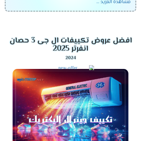
مشاهدة المزيد ...
مستوي من الدقة ليبقي هو افضل جهاز متوافر في الأسواق
ويحصل علي اعلي نسبة مبيعات .
اسعار تكييف جنرال اليكتريك
في مصر 2024
افضل عروض تكييفات ال جى 3 حصان
انفرتر 2025
سعر تكييف جنرال اليكتريك سوبر
فاست 1.5 حصان 2024
سعر تكييف جنرال
اليكتريك Super Fast 1.5 حصان
بارد فقط
10700
جنيه مصري .
سعر تكييف جنرال اليكتريك Super Fast 1.5 حصان بارد
ساخن
11125
جنيه مصري .
سعر تكييف جنرال اليكتريك Super Fast 2.25 حصان
بارد فقط
14300
جنيه مصري .
سعر تكييف جنرال اليكتريك Super Fast 2.25 حصان