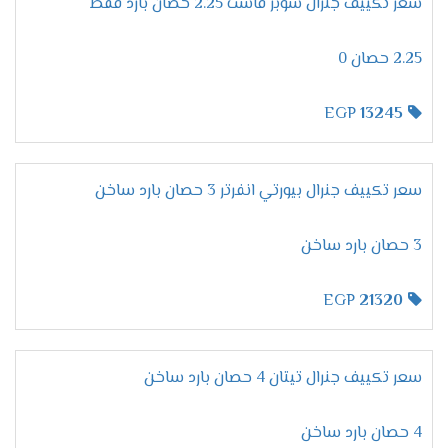
الوصول لدرجة التبريد المطلوبة والمناسبة لجسم
سعر تكييف جنرال سوبر فاست 2.25 حصان بارد فقط
الإنسان خلال النوم .
2.25 حصان 0
مميزات خاصية التشغيل الجاف
يتم تطوير اجهزة جنرال اليكتريك بشكل دائم للحفاظ
EGP
13245
على مكانته وكفاءته ولذلك يتوفر به خاصية التشغيل
الجاف التي تتمكن من إزالة الرطوبة من الهواء والغرفة
بدقة تجعل المستهلك يستنشق هواء صحي ومكيف
سعر تكييف جنرال بيورتي انفرتر 3 حصان بارد ساخن
.
3 حصان بارد ساخن
توفير خاصية تدفق الهواء
يحتوي جهاز جنرال اليكتريك علي الكثير من الخواص
EGP
21320
منها تدفق الهواء التي تعمل على توفير هواء مكيف
نقي لا يوجد به رطوبة لأنها تعمل علي تشغيل
الجهاز بسرعة منخفضة ليبقي صحي .
سعر تكييف جنرال تيتان 4 حصان بارد ساخن
خاصية البلازما كلاستر
4 حصان بارد ساخن
اشتري جهاز جنرال اليكتريك قبل اي حد واستمتع