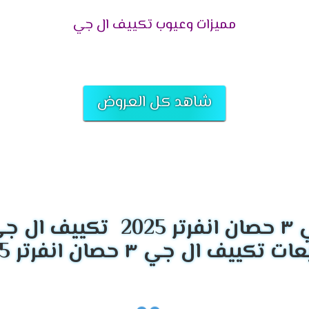
مميزات وعيوب تكييف ال جي
5.5
6
7.5
شاهد كل العروض
لك؟
الفعال.
تكييف ال جي ٣ حصان انفرتر 
يفات إل جي
توفر لك **تقنيات مبتكرة**،
أداءً مذهلًا
، وكفاءة عالية في