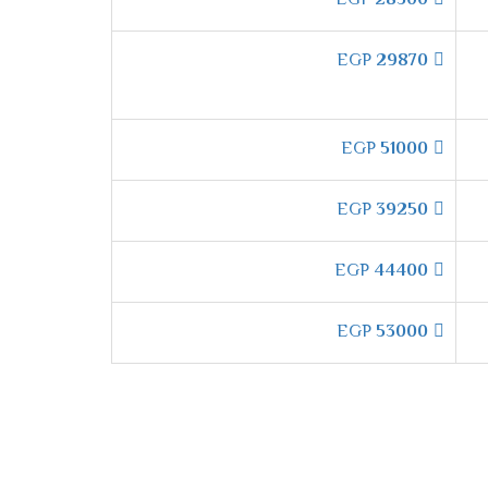
EGP
28500
EGP
29870
EGP
51000
إل جي جيت كول
بتقنية **توزيع الهواء الذكي**
EGP
39250
EGP
44400
EGP
53000
جي جيت كول
بأحدث التقنيات التي توفر أقصى
كهرباء.