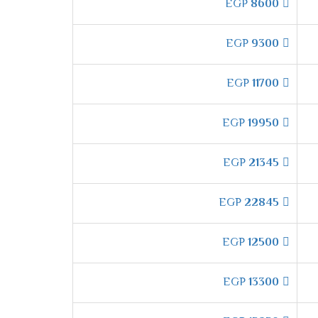
EGP
8600
هادئ، مع أداء قوي.
EGP
9300
قة على التبريد.
EGP
11700
EGP
19950
دم إل جي مجموعة مميزة من الموديلات، ولكل منها
EGP
21345
EGP
22845
كول
مصمم خصيصًا للتغلب على هذه المشكلة.
EGP
12500
يمكنك الاستمتاع بجو لطيف دون أي إزعاج، خاصة
EGP
13300