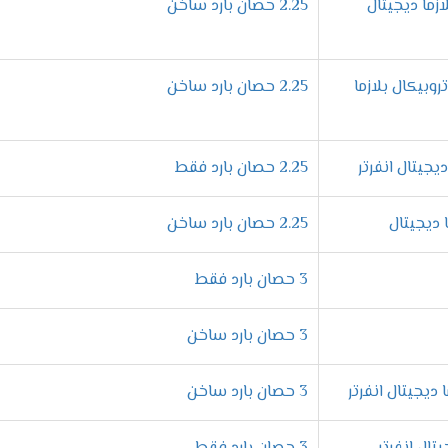
يل التلقائي**، وهي خاصية مبتكرة توفر عليك الوقت والجهد. فمثلاً، 
رد ساخن بلازما ديجيتال
2.25 حصان بارد ساخن
ئي. **ليس هذا فقط،** بل إنه أيضًا يستعيد جميع الإعدادات السابقة تلق
 بارد ساخن تروبيكال بلازما
2.25 حصان بارد ساخن
يزة يبحث عنها الجميع.
لهذا السبب،
يوفر لك **تكييف إل جي** إمكاني
ب رغبتك.
 احتياجاتك الشخصية بكل سهولة.
2.25 حصان بارد فقط
 طوال اليوم.
2.25 حصان بارد ساخن
اسيًا في الحفاظ على الصحة. **لذلك،** تم تزويد
تكييف إل جي
**بخاص
3 حصان بارد فقط
تالي،** ستتمكن من استنشاق هواء نقي تمامًا.
بالإضافة إلى ذلك،
تعتبر 
3 حصان بارد ساخن
وامل المهمة جدًا عند اختيار التكييف. **لذلك،** تم تزويد
تكييف إل 
3 حصان بارد ساخن
لتالي،** لن يتمكن الأطفال من تغيير الإعدادات عن طريق الخطأ. **وبه