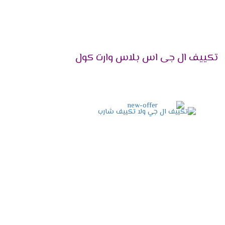
تكييف أقل قدرة من المطلوب، فقد لا تحصل على
تكييف ال جى اس بلاس وارت كول
سبة (م²)
12 - 15 م²
15 - 24 م²
24 - 30 م²
30 - 40 م²
40 - 50 م²