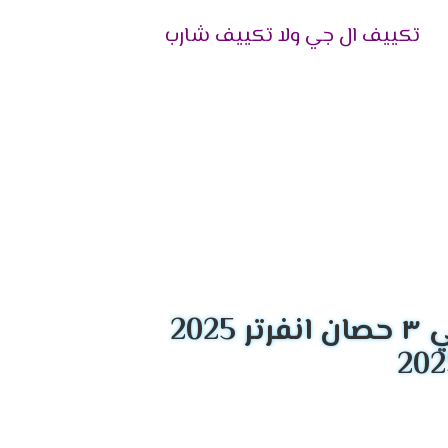
تكييف ال جي ولا تكييف شارب
50 - 60 م²
60 - 70 م²
70 - 85 م²
2025
 استهلاك الطاقة. لذلك، نقدم لك قائمة بأحدث