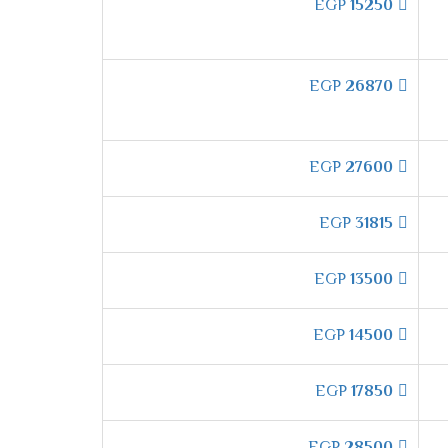
إذا حدث انقطاع مفاجئ في الكهرباء، فإن التكييف
EGP
15250
ائيًا. **وبالتالي،** لن تضطر إلى ضبطه يدويًا في
EGP
26870
ة التحكم اليدوي الكامل في توجيه الهواء.
EGP
27600
EGP
31815
ية التشغيل الجاف**. **بضغطة زر واحدة،**
EGP
13500
هذه الخاصية مفيدة جدًا خلال الأيام الرطبة، حيث
EGP
14500
جي
**بخاصية القفل ضد عبث الأطفال**. عند
EGP
17850
ذا،** يمكنك تشغيل التكييف بكل راحة واطمئنان،