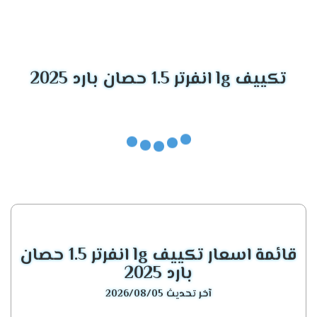
الموديل
المميزات الأساسية
تكييف إل جي جيت
أداء قوي، بالإضافة إلى ذلك، موفر مذهل
كول
للطاقة.
تكييف lg انفرتر 1.5 حصان بارد 2025
تكييف إل جي
ليس فقط فعالًا، بل يتميز أيضًا بتصميم عصري
أرتيكول
للغاية.
يوفر تبريدًا رائعًا، وفوق كل ذلك، يعمل بكفاءة
تكييفات إل جي إنفرتر
مذهلة.
تكييف إل جي
خيار مثالي لمن يبحثون عن تبريد هادئ، مع أداء
كونسيلد
قوي.
قائمة اسعار تكييف lg انفرتر 1.5 حصان
تكييف إل جي إس
يجمع بين الأناقة والقدرة الفائقة على التبريد.
بلاس
بارد 2025
آخر تحديث 2026/08/05