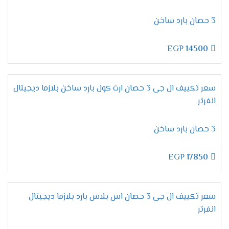
تحمل أقسى الظروف الجوية:
سواء الرطوبة العالية
أو الحرارة الشديدة.
3 حصان بارد ساخن
تصميم قوي:
يحافظ على كفاءته وشكله الأنيق
لفترات طويلة.
EGP
14500
مميزات تكييف إل جي أرتيكول
سعر تكييف ال جى 3 حصان ارت كول بارد ساخن بلازما ديجيتال
2025 – التبريد الذكي بأقصى
انفرتر
كفاءة
3 حصان بارد ساخن
خاصية التبريد / التدفئة – راحة تامة
EGP
17850
في كل الفصول
بكل تأكيد،
لا شيء يضاهي
الراحة المطلقة
خلال الصيف
سعر تكييف ال جى 3 حصان اس بلاس بارد بلازما ديجيتال
الحار والشتاء البارد.
لذلك،
يأتي
تكييف إل جي أرتيكول
انفرتر
مزودًا بخاصية
التبريد والتدفئة
، مما يجعله مثاليًا للاستخدام