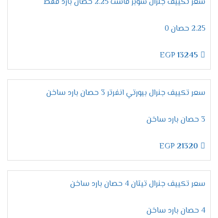
الوصول لدرجة التبريد المطلوبة والمناسبة لجسم
سعر تكييف جنرال سوبر فاست 2.25 حصان بارد فقط
الإنسان خلال النوم .
2.25 حصان 0
مميزات خاصية التشغيل الجاف
يتم تطوير اجهزة جنرال اليكتريك بشكل دائم للحفاظ
EGP
13245
على مكانته وكفاءته ولذلك يتوفر به خاصية التشغيل
الجاف التي تتمكن من إزالة الرطوبة من الهواء والغرفة
بدقة تجعل المستهلك يستنشق هواء صحي ومكيف
سعر تكييف جنرال بيورتي انفرتر 3 حصان بارد ساخن
.
3 حصان بارد ساخن
توفير خاصية تدفق الهواء
يحتوي جهاز جنرال اليكتريك علي الكثير من الخواص
EGP
21320
منها تدفق الهواء التي تعمل على توفير هواء مكيف
نقي لا يوجد به رطوبة لأنها تعمل علي تشغيل
الجهاز بسرعة منخفضة ليبقي صحي .
سعر تكييف جنرال تيتان 4 حصان بارد ساخن
خاصية البلازما كلاستر
4 حصان بارد ساخن
اشتري جهاز جنرال اليكتريك قبل اي حد واستمتع