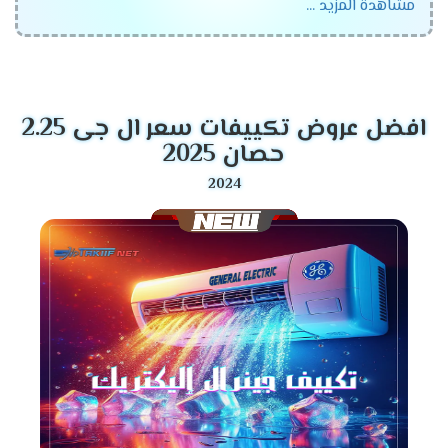
مشاهدة المزيد ...
مستوي من الدقة ليبقي هو افضل جهاز متوافر في الأسواق
ويحصل علي اعلي نسبة مبيعات .
اسعار تكييف جنرال اليكتريك
في مصر 2024
افضل عروض تكييفات سعر ال جى 2.25
حصان 2025
سعر تكييف جنرال اليكتريك سوبر
فاست 1.5 حصان 2024
سعر تكييف جنرال
اليكتريك Super Fast 1.5 حصان
بارد فقط
10700
جنيه مصري .
سعر تكييف جنرال اليكتريك Super Fast 1.5 حصان بارد
ساخن
11125
جنيه مصري .
سعر تكييف جنرال اليكتريك Super Fast 2.25 حصان
بارد فقط
14300
جنيه مصري .
سعر تكييف جنرال اليكتريك Super Fast 2.25 حصان