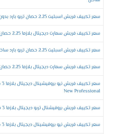
ساخن
أفضل الامكانيات الحديثة هتحصل عليها فقط و
التى تعمل على أعطاء الوحدة الداخلية إشارة
تشغيلها مرة اخرى .
سعر تكييف فريش اسبليت 2.25 حصان تربو بارد بدون بلازما
مواصفات تكي
سعر تكييف فريش سمارت ديجيتال بلازما 2.25 حصان بارد فقط
وحدة تحكم لاسلكية
علشان يكون استخدام المكيف سهل على جميع ع
سعر تكييف فريش اسبليت 2.25 حصان تربو بارد ساخن بدون بلازما
يتم ضبط درجات التبريد من خلاله فلا نستطيع 
فلاتر لتنظيف الهواء
سعر تكييف فريش سمارت ديجيتال بلازما 2.25 حصان بارد ساخن
الان هتكون حياتك مختلفة عند شراء تكييف فري
تميزها وتجعلها تعمل بكفاءة عالية على تنظ
سعر 
New Professional
استخدام فريون
R22
معظم المكيفات التى توجد فى الاسواق لا تحت
سعر تكييف فريش بروفيشنال تربو ديجيتال بلازما 3 حصان بارد
ولكن الان مع تكييف فريش هتحصل على كفاءة وتميز لأننا نستخدم غاز فريون R22 الجديد 
مميزات تكيي
سعر تكييف فريش نيو بروفيشينال ديجيتال بلازما 3 حصان بارد ساخن
التميز بخاصية التشخيص
الذاتى