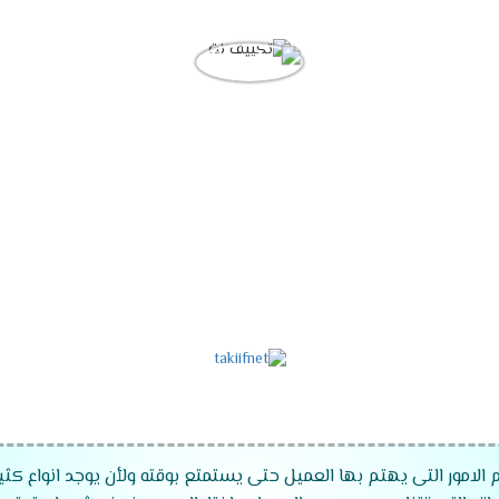
 الامور التى يهتم بها العميل حتى يستمتع بوقته ولأن يوجد انواع كثي