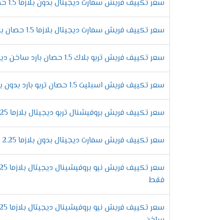
سعر تكييف فريش سمارت ديجيتال بدون بلازما 1.5 حصان بارد فقط
الانفراد بمبادلات عالية الكفاءة
تحتوى المبادلات الحرارية على الكثير من الم
سعر تكييف فريش سمارت ديجيتال بلازما 1.5 حصان بارد ساخن
من النحاس لكى تتحمل مرور الغاز بها كما أننا
التحكم فى توجيه الهواء يدويا
سعر تكييف فريش تربو بلاك 1.5 حصان بارد ساخن ديجيتال
لكى تستمتع بتشغيل المكيف وتحصل على افضل درجة
ولتلك السبب يكون مكيف فريش من اهم المكيفات ا
سعر تكييف فريش اسبليت 1.5 حصان تربو بارد بدون بلازما
مميزات تكي
سعر تكييف فريش بروفيشنال تربو ديجيتال بلازما 2.25 حصان بارد
التميز بالتشغيل الدافئ
احصل على أقوى الامكانيات الجديدة التى تتو
سعر تكييف فريش سمارت ديجيتال بدون بلازما 2.25 حصان - Smart
مهما كان البروده عالية لكى يتمكن العميل 
التمتع بالصوت المنخفض للجهاز
الان عندما تقوم بشراء تكييفات فريش هتستم
فقط
الكمبريسور لكى يتم تشغيل الجهاز فى هدوء 
التميز بخاصية التشغيل التلقائى