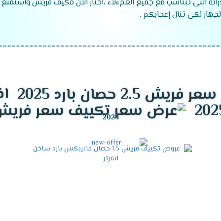
راته التى تتناسب مع جميع العمءلاء ،اختار الان مكيف فريش واستمتع 
جهاز لكى تنال إعجابكم .
موديلات تكييف فريش
2024
 ".
اف
 ".
زما ".
قدرات تكييف فريش
2024