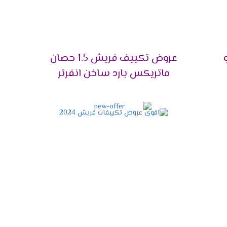
عروض تكييف فريش 1.5 حصان
حات المناسبة لقدرات تكييف فريش
ماتريكس بارد ساخن انفرتر
ليها حول توكيل شركة فريش، وهي كالأتي:
كز البيع الخاصة بها وفروع وكلائها المعتمدين في محافظات مصر ومد