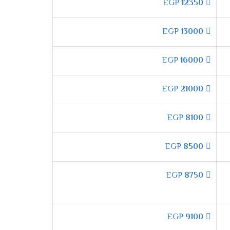
EGP
12350
 الدقة وتكون من أكفئ انواع المواسير التى تكون
EGP
13000
EGP
16000
اعلى وأسفل الغرفه ليكون المكان ممتع وجميل
EGP
21000
 "
EGP
8100
 فترة الشتاء لكى يتم توفير أفضل درجة من التدفئ
EGP
8500
EGP
8750
تشغيل الهادئ التى تعمل على خفض صوت
EGP
9100