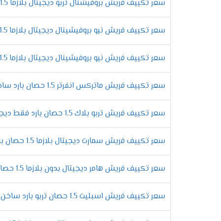
على تبريد المكان من حر الصيف والاستمتاع بو
سعر تكييف فريش بروفيشنال تربو ديجيتال بلازما 1.5 حصان بارد
الاستمتاع بالتشغيل الجاف
سعر تكييف فريش نيو بروفيشينال ديجيتال بلازما 1.5 حصان بارد فقط
لان يوجد انواع كثيرة من المكيفات موجودة ف
بالأساليب الجديدة وتمتعنا بأنها تعمل على
سعر تكييف فريش نيو بروفيشينال ديجيتال بلازما 1.5 حصان بارد ساخن
التميز بنظام توزيع الهواء
توفير الهواء المكيف فى الغرفه من أهم الامو
سعر تكييف فريش ماتركس انفرتر 1.5 حصان بارد ساخن
اركان الغرفه لكى يستمتع العميل بالحصول عل
التميز بتكنولوجيا البلازما
سعر تكييف فريش تربو بلاك 1.5 حصان بارد فقط ديجيتال
يوجد أجهزة فريش فى الاسواق بشكل كبير وأيض
التى تعتبر من افضل وأهم الخواص التى توجد 
سعر تكييف فريش سمارت ديجيتال بلازما 1.5 حصان بارد فقط - Smart
.
مواصف
سعر تكييف فريش هامر ديجيتال بدون بلازما 1.5 حصان بارد - Hummer
الرقى فى تصميم الوحدة الداخلية
سعر تكييف فريش اسبليت 1.5 حصان تربو بارد ساخن بدون بلازما
استمتع الان مع تكييف فريش بأحدث المواصفات 
الجهاز تصميم يتناسب مع جميع الديكورات وال