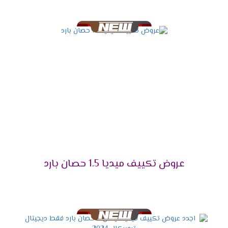
أحصل دلوقتى على الجهاز اللى هيخليك مستمتع
بكل أوقاتك وأيضا يوفر لنا أفضل تكنولوجيا حديثة
وهى الانفرتر التى تعمل على تقليل استهلاك
الكهرباء حتى يستطيع استخدام الجهاز لأطول فترة
ممكنة دون التعرض لأى مشكلة من الناحية المادية .
التميز بالتشغيل الهادئ
اختار الجهاز اللى هيخليك تستمتع بوقتك دون ازعاج أو
ضوضاء ولأن راحة العميل تهمنا تم توفير مكيف ميديا
مزود بخاصية التشغيل الصامت التى تعمل على كتم
صوت الكمبريسور ليتم تشغيله فى هدوء ونستمتع
بكل الإمكانيات الموجودة فى الجهاز .
عروض تكييف ميديا 1.5 حصان بارد
التميز بإمكانية إزالة الرطوبة
يحتوى الجهاز على خاصية التشغيل الجاف التى تعمل
على تجفيف الهواء من الرطوبة التى توجد به حتى
يكون الهواء نظيف وصحى لا يسبب أى مشاكل