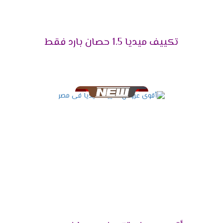
2025
التميز بالتبريد السريع
تكييف ميديا 1.5 حصان بارد فقط
علشان تقدر تتخلص من حر الصيف المزعج كان من
الضرورى أن نوفر لكم تكييف ميديا المزود باقوى سعة
تبريد تعمل على تبريد المكان والاستمتاع بوقتنا .
التميز بالتشغيل التلقائى
لانقطاع الكهرباء المتكرر وفرنا لعملائنا الكرام خاصية
التشغيل التلقائى التى تعمل على اعادة تشغيل
الجهاز مرة اخرى عند عودة الكهرباء وتقوم بحفظ
كافة الخواص التى كانت تعمل ليعيد تشغيلها مرة
أخرى وبجانب كل تلك المميزات تحافظ على الجهاز من
التلف .
التميز بالتحكم اليدوى فى الهواء