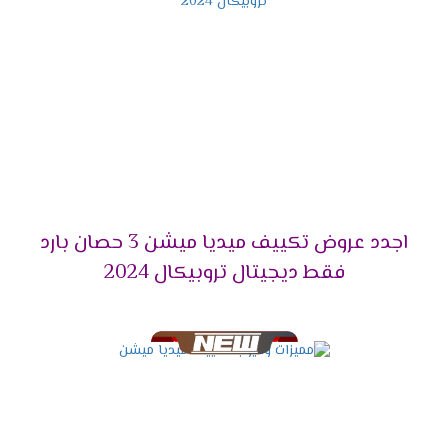
صحية للمستهلك .
مواصفات تكييف ميديا أنفرتر
2024
التصميم المتناسق الحديث
الشكل الخارجى للجهاز مهم لكى يكون التكييف
مناسب للعملاء ولتلك السبب وفرنا لكم احدث تصميم
للوحدة الداخلية تتناسب مع جميع الديكورات تضيف
اجدد عروض تكييف ميديا ميشن 3 حصان بارد
للمكان لمسة من الابداع والجمال .
فقط ديجيتال تروبيكال 2024
خاصية البلازما كلاستر
أنفرد يالا بجهاز ميديا وأستمتع باحتوائه على خاصية
البلازما التى تعمل على تنظيف المكان والهواء من
الفيروسات والجراثيم وأيضا تقوم بإزالة اى روائح
كريهة كما انها تقوم بتوزيع الهواء فى جميع انحاء
الغرفة .