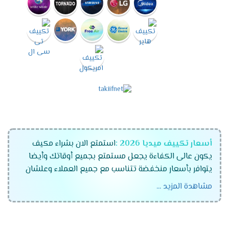
أسعار تكييف ميديا 2026 :
استمتع الان بشراء مكيف
يكون عالى الكفاءة يجعل مستمتع بجميع أوقاتك وأيضا
يتوافر بأسعار منخفضة تتناسب مع جميع العملاء وعلشان
راحة عملاءنا المتميزين كان لابد أن نوفر لكم تكييفات ميديا
مشاهدة المزيد ...
الجهاز رقم واحد فى الاسواق المتميز والمزود بالكثير من
الخواص الجديدة ونستخدم له الكثير من الاساليب المتطورة .