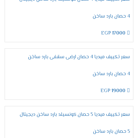
نوفر أفضل خدمة عملاء تعمل على مدار 24 ساعة لكى
نستطيع الرد على العميل فى جميع الاوقات وأيضا
4 حصان بارد ساخن
تتميز بسهولة التعامل مع المستهلكين والأسلوب
المتحضر لكى ننال إعجابكم ونحافظ على مكانتنا فى
EGP
17000
الاسواق .
مبيعات تكييف ميديا 2026
سعر تكييف ميديا 4 حصان ارضى سقفى بارد ساخن
لأن تكييفات ميديا من الاجهزة المتميزة التى تحصل
على مكانة عالية فى الاسواق ولتلك السبب تحصل
4 حصان بارد ساخن
على أعلى نسبة مبيعات لإمكانياتها العالية والأسعار
المنخفضة المناسبة لجميع العملاء .
EGP
19000
تقدم لنا الشركة أرقام يتم استخدامها لكى يتم طلب
المكيف فقط اتصل علينا واختار المكيف المناسب لك
وأطلبه وسيتم ارسالة لحد باب البيت وجميع الاسعار
سعر تكييف ميديا 5 حصان كونسيلد بارد ساخن ديجيتال
المتوافرة لكم شاملة التوريد والتركيب مجانا .
ضمان تكييف ميديا 2026
5 حصان بارد ساخن