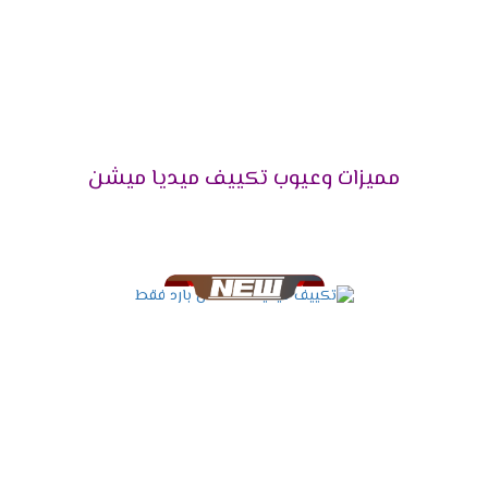
فلاتر تنظيف الهواء
نوفر لكم أفضل فلاتر تعمل على تنظيف الهواء
الصادر من الخارج بشكل طبيعى وسهل كما أننا بنوفر
لكم مؤشر فى الجهاز يظهر لكم الوقت المناسب
ليقوم العميل بتنظيف الفلاتر من أى أتربة وأكثر ما
مميزات وعيوب تكييف ميديا ميشن
يميز تلك الفلاتر أنها سهلة التنظيف ويستطيع أى
شخص تنظيفها .
شاشة عرض ديجيتال
أستمتع مع أجهزة ميديا بأقوى شاشة عرض ديجيتال
تعمل بالتكنولوجيا الحديثة التى تزيد من اختلاف
المكيف فى الاسواق فنحن من خلالها نستطيع
معرفة درجة حرارة الغرفة حتى يتم ضبطها بالشكل
المناسب وتوضح لنا جميع الخواص التى تعمل فى
الجهاز .
مميزات تكييف ميديا ميشن