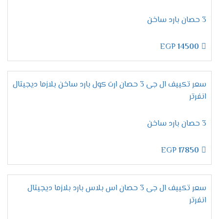
تحمل أقسى الظروف الجوية:
سواء الرطوبة العالية
أو الحرارة الشديدة.
3 حصان بارد ساخن
تصميم قوي:
يحافظ على كفاءته وشكله الأنيق
لفترات طويلة.
EGP
14500
مميزات تكييف إل جي أرتيكول
سعر تكييف ال جى 3 حصان ارت كول بارد ساخن بلازما ديجيتال
2025 – التبريد الذكي بأقصى
انفرتر
كفاءة
3 حصان بارد ساخن
خاصية التبريد / التدفئة – راحة تامة
EGP
17850
في كل الفصول
بكل تأكيد،
لا شيء يضاهي
الراحة المطلقة
خلال الصيف
سعر تكييف ال جى 3 حصان اس بلاس بارد بلازما ديجيتال
الحار والشتاء البارد.
لذلك،
يأتي
تكييف إل جي أرتيكول
انفرتر
مزودًا بخاصية
التبريد والتدفئة
، مما يجعله مثاليًا للاستخدام