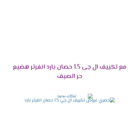
على ذلك، فهو يأتي بتقنيات متطورة تجعله الاختيار الأمثل
للجميع.
تصميم حديث وأنيق:
من ناحية أخرى، يمنحك مظهرًا
عصريًا يناسب أي ديكور.
توفير استهلاك الكهرباء:
بالتأكيد، يعمل
بتقنية
Dual Inverter
التي تقلل من استهلاك الطاقة بنسبة
كبيرة.
خدمة ما بعد البيع:
علاوة على ذلك، يمكنك
الاستفادة من الدعم الفني والصيانة المستمرة.
مع تكييف ال جى 1.5 حصان بارد انفرتر هضيع
أفضل الأسعار لعام 2025:
ليس هذا فقط، بل إنه
حر الصيف
يناسب جميع الفئات بأسعار تنافسية.
قدرات تكييف إل جي 2025 –
اختر السعة المناسبة لك!
إذا كنت تبحث عن
تكييف إل جي
بأداء مثالي يلائم
احتياجاتك، فأنت في المكان الصحيح. في الواقع، اختيار