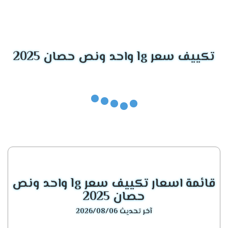
الموديل
المميزات الأساسية
تكييف إل جي جيت
أداء قوي، بالإضافة إلى ذلك، موفر مذهل
كول
للطاقة.
تكييف سعر lg واحد ونص حصان 2025
تكييف إل جي
ليس فقط فعالًا، بل يتميز أيضًا بتصميم عصري
أرتيكول
للغاية.
يوفر تبريدًا رائعًا، وفوق كل ذلك، يعمل بكفاءة
تكييفات إل جي إنفرتر
مذهلة.
تكييف إل جي
خيار مثالي لمن يبحثون عن تبريد هادئ، مع أداء
كونسيلد
قوي.
قائمة اسعار تكييف سعر lg واحد ونص
تكييف إل جي إس
يجمع بين الأناقة والقدرة الفائقة على التبريد.
بلاس
حصان 2025
آخر تحديث 2026/08/06