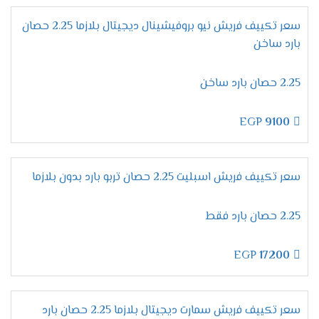
بضبط الجهاز على درجة التبريد المطلوبة وعند الوصول
للمستوى المطلوب والمناسب لجسم الانسان خلال
سعر تكييف فريش نيو بروفيشينال ديجيتال بلازما 2.25 حصان
النوم يقوم الجهاز بالتوقف اوتوماتيكيا دون ان يحتاج
بارد ساخن
العميل الاستيقاظ لإيقاف تشغيل المكيف .
الاستمتاع بالتنظيف
الذاتى
2.25 حصان بارد ساخن
الوحدة الداخلية من اهم الاجزاء التى نهتم بالحفاظ
عليها وعلى كفاءتها وعلشان كده وفرنا لكم تلك
EGP
9100
الخاصية التى تعتبر من أفضل وأهم الخواص المتواجدة
فى الجهاز لأنها تعمل على ضخ أيونات البلازما كلاستر
داخلها لتعمل على تنظيفها من الأتربة وأيضا يتم
سعر تكييف فريش اسبليت 2.25 حصان تربو بارد بدون بلازما
منع تكون العفن على سطح المبادل الحرارى عليها .
2.25 حصان بارد فقط
مواصفات تكييف فريش بروفيشنال
تربو "ديجيتال بالبلازما 2024 ".
EGP
17200
ميقات الإيقاف /التشغيل
يمتعنا دائما مكيف فريش بالجديد لأننا نهتم بكل ما
يرغب به العميل وبوجود خاصية ميقات الايقاف /
سعر تكييف فريش سمارت ديجيتال بلازما 2.25 حصان بارد