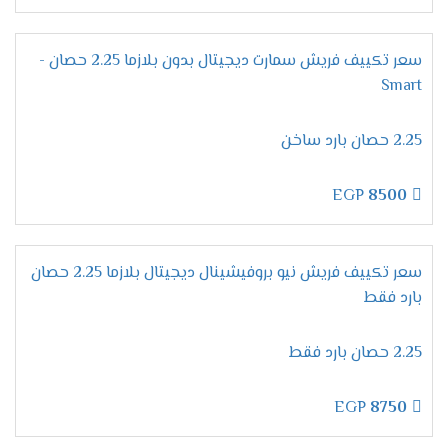
على كفاءة وتميز لأننا نستخدم غاز فريون R22 الجديد
يعرف بصديق البيئة وأيضا لا يسبب اى أضرار على
صحة المستهلك .
سعر تكييف فريش سمارت ديجيتال بدون بلازما 2.25 حصان -
Smart
مميزات تكييف فريش بروفيشنال
تربو "ديجيتال بالبلازما 2024 ".
2.25 حصان بارد ساخن
التميز بخاصية التشخيص
الذاتى
التطوير فى إمكانيات الجهاز من أهم المواصفات التى
EGP
8500
يبحث عنها المستهلك عند شراء مكيف ولتلك السبب
وفرنا لكم الان فى فريش خاصية التشخيص الذاتى
التى نستخدمها لكى تظهر لنا جميع الاعطال التى
سعر تكييف فريش نيو بروفيشينال ديجيتال بلازما 2.25 حصان
تحدث فى الجهاز ونستطيع من خلالها حل أى مشكله
بارد فقط
فى المكيف ونحافظ علية من التلف .
الانفراد بخاصية وضع النوم
2.25 حصان بارد فقط
ينفرد مكيف فريش بكل جديد من مواصفات ليكون
الجهاز الافضل فى الاسواق ولتلك السبب وفرنا لكم
EGP
8750
الان فى خاصية التشغيل الاقتصادى أثناء النوم نقوم