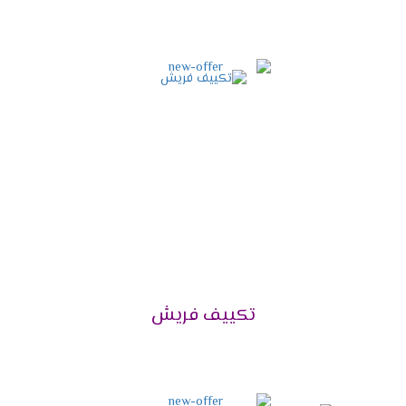
موديل أو منتج لأجهزة فريش عبر التواصل مع الفرع أو
مركز البيع وإعطائهم بيانات العميل و العنوان
المفصل للمنزل، وسيتم توصيل المنتج للمنزل.
كما توفر الشركة مهندسين تركيب ذوي خبرة في
تركيب أجهزة التكييفات، حتى يتم تجنب أي مشكلة
نتيجة التركيب الخاطئ للجهاز.
خدمة عملاء تكييفات فريش
2024
إليكم كافة التفاصيل حول قسم خدمة العملاء الخاص بـ
فريش للتكييفات، وهي:
تتمتع خدمة عملاء تكييفات فريش بكونها ذات سمعة
طيبة في الأسواق العربية، من حيث سرعة الرد على
تكييف فريش
العملاء والإجابة على كافة الاستفسارات الموجهة
منهم وتلقي الشكاوى والمقترحات بصدر رحب.
بالإضافة إلى التعاون القائم بين ممثلي خدمة العملاء
والعملاء المتصلين، وفي حال لم تكن الإجابة من