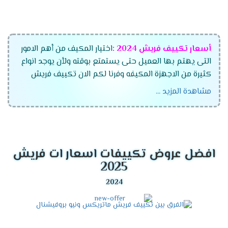
أسعار تكييف فريش
2024
:
اختيار المكيف من أهم الامور
التى يهتم بها العميل حتى يستمتع بوقته ولأن يوجد انواع
كثيرة من الاجهزة المكيفه وفرنا لكم الان تكييف فريش
الجديد بجميع أنواعه وموديلاته المتعددة وقدراته التى
مشاهدة المزيد ...
تتناسب مع جميع العمءلاء ،اختار الان مكيف فريش
واستمتع بأفضل الاسعار التى تتناسب مع جميع العملاء
وتنفرد الشركة بتقديم أفضل الخواص الجديدة فى الجهاز
لكى تنال إعجابكم .
افضل عروض تكييفات اسعار ات فريش
موديلات تكييف فريش
2024
2025
تكييف فريش ماتريكس انفرتر ديجيتال
تكييف فريش سمارت "ديجيتال بالبلازما" .
تكييف فريش نيو بروفيشنال "ديجيتال بالبلازما ".
تكييف فريش بروفيشنال تربو "ديجيتال بالبلازما ".