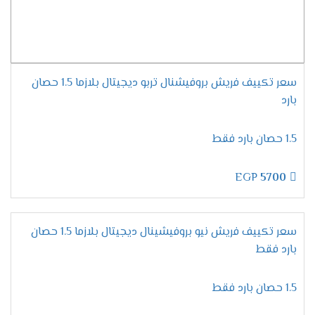
موديلات تكييف فريش
2024
مميزات تكييف فريش سمارت
"ديجيتال بالبلازما" .
سعر تكييف فريش بروفيشنال تربو ديجيتال بلازما 1.5 حصان
التميز بسرعة التبريد السريع
بارد
يحتوى تكييف فريش على المواصفات الجديدة
المتطورة التى تزيد من مكانة الجهاز وتجعله عالى
1.5 حصان بارد فقط
الكفاءة وتستمتع الان معنا بخاصية التبريد فائق
السرعة التى تعمل على تبريد المكان من حر الصيف
EGP
5700
والاستمتاع بوقتا لطيفا وممتع .
الاستمتاع بالتشغيل الجاف
لان يوجد انواع كثيرة من المكيفات موجودة فى
سعر تكييف فريش نيو بروفيشينال ديجيتال بلازما 1.5 حصان
الاسواق قمنا الان بتوفير مكيف فريش بتطورات
بارد فقط
جديدة وعالية الدقة من أهمها خاصية التشغيل الجاف
التى تعمل بالأساليب الجديدة وتمتعنا بأنها تعمل
1.5 حصان بارد فقط
على تجفيف الهواء الموجود فى الغرفه ليتنفس