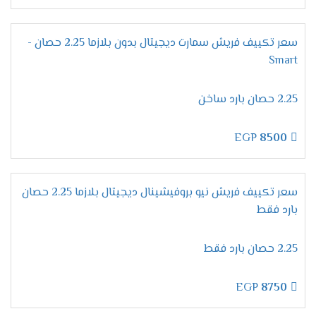
على كفاءة وتميز لأننا نستخدم غاز فريون R22 الجديد
يعرف بصديق البيئة وأيضا لا يسبب اى أضرار على
صحة المستهلك .
سعر تكييف فريش سمارت ديجيتال بدون بلازما 2.25 حصان -
Smart
مميزات تكييف فريش بروفيشنال
تربو "ديجيتال بالبلازما 2024 ".
2.25 حصان بارد ساخن
التميز بخاصية التشخيص
الذاتى
التطوير فى إمكانيات الجهاز من أهم المواصفات التى
EGP
8500
يبحث عنها المستهلك عند شراء مكيف ولتلك السبب
وفرنا لكم الان فى فريش خاصية التشخيص الذاتى
التى نستخدمها لكى تظهر لنا جميع الاعطال التى
سعر تكييف فريش نيو بروفيشينال ديجيتال بلازما 2.25 حصان
تحدث فى الجهاز ونستطيع من خلالها حل أى مشكله
بارد فقط
فى المكيف ونحافظ علية من التلف .
الانفراد بخاصية وضع النوم
2.25 حصان بارد فقط
ينفرد مكيف فريش بكل جديد من مواصفات ليكون
الجهاز الافضل فى الاسواق ولتلك السبب وفرنا لكم
EGP
8750
الان فى خاصية التشغيل الاقتصادى أثناء النوم نقوم