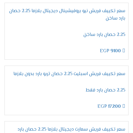
بضبط الجهاز على درجة التبريد المطلوبة وعند الوصول
للمستوى المطلوب والمناسب لجسم الانسان خلال
سعر تكييف فريش نيو بروفيشينال ديجيتال بلازما 2.25 حصان
النوم يقوم الجهاز بالتوقف اوتوماتيكيا دون ان يحتاج
بارد ساخن
العميل الاستيقاظ لإيقاف تشغيل المكيف .
الاستمتاع بالتنظيف
الذاتى
2.25 حصان بارد ساخن
الوحدة الداخلية من اهم الاجزاء التى نهتم بالحفاظ
عليها وعلى كفاءتها وعلشان كده وفرنا لكم تلك
EGP
9100
الخاصية التى تعتبر من أفضل وأهم الخواص المتواجدة
فى الجهاز لأنها تعمل على ضخ أيونات البلازما كلاستر
داخلها لتعمل على تنظيفها من الأتربة وأيضا يتم
سعر تكييف فريش اسبليت 2.25 حصان تربو بارد بدون بلازما
منع تكون العفن على سطح المبادل الحرارى عليها .
2.25 حصان بارد فقط
مواصفات تكييف فريش بروفيشنال
تربو "ديجيتال بالبلازما 2024 ".
EGP
17200
ميقات الإيقاف /التشغيل
يمتعنا دائما مكيف فريش بالجديد لأننا نهتم بكل ما
يرغب به العميل وبوجود خاصية ميقات الايقاف /
سعر تكييف فريش سمارت ديجيتال بلازما 2.25 حصان بارد