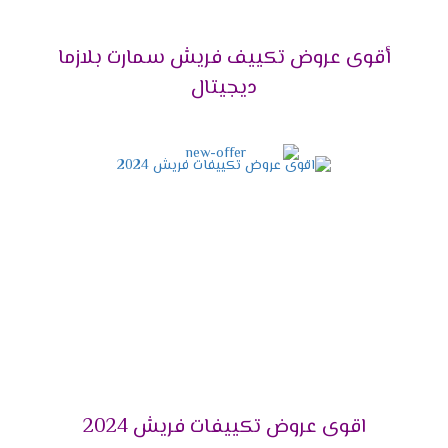
تمتلك شركة فريش للتكييفات عدد كبير من مراكز
البيع الخاصة بها وفروع وكلائها المعتمدين في
أقوى عروض تكييف فريش سمارت بلازما
محافظات مصر ومدنها المختلفة، وتعمل الشركة على
ديجيتال
توفير كافة منتجاتها وقطع الغيار الأصلية داخل تلك
الفروع.
هذا بالإضافة إلى توافر كوادر فنية بشرية تعمل بـ
قسم الصيانة التابع لفروع ومراكز الوكلاء بأعلى
مستوى من الخبرة للعمل على تقديم خدمة الصيانة
باحتراف وبأقصى جودة بدون أخطاء.
كما تقدم فروع توكيل شركة فريش للتكييفات ضمان
معتمد من الشركة الأم مدتها 5 أعوام تشمل كافة
خدمات ما بعد البيع بصورة مجانية كليًا، وذلك داخل
فترة الضمان حتى نهايته.
وبعد إنتهاء فترة الضمان الملحقة مع جهاز التكييف
تقدم الشركة عروض وخصومات على قطع الغيار
الأصلية لجميع العملاء، وتكون ملحقة بفترة ضمان
خاصة بها.
اقوى عروض تكييفات فريش 2024
أيضًا يوفر وكلاء شركة فريش إمكانية طلب الشراء لأي