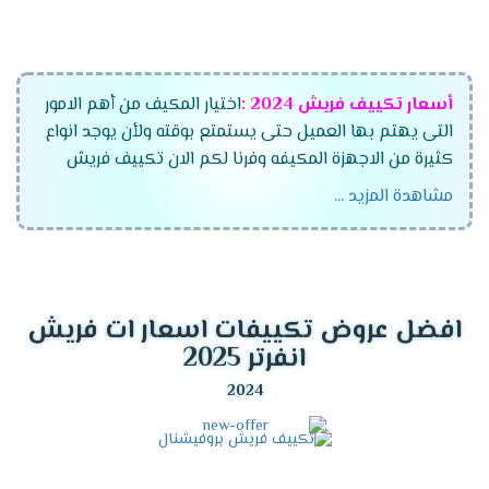
أسعار تكييف فريش
2024
:
اختيار المكيف من أهم الامور
التى يهتم بها العميل حتى يستمتع بوقته ولأن يوجد انواع
كثيرة من الاجهزة المكيفه وفرنا لكم الان تكييف فريش
الجديد بجميع أنواعه وموديلاته المتعددة وقدراته التى
مشاهدة المزيد ...
تتناسب مع جميع العمءلاء ،اختار الان مكيف فريش
واستمتع بأفضل الاسعار التى تتناسب مع جميع العملاء
وتنفرد الشركة بتقديم أفضل الخواص الجديدة فى الجهاز
لكى تنال إعجابكم .
افضل عروض تكييفات اسعار ات فريش
موديلات تكييف فريش
2024
انفرتر 2025
تكييف فريش ماتريكس انفرتر ديجيتال
تكييف فريش سمارت "ديجيتال بالبلازما" .
تكييف فريش نيو بروفيشنال "ديجيتال بالبلازما ".
تكييف فريش بروفيشنال تربو "ديجيتال بالبلازما ".