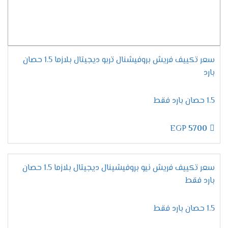
موديلات تكييف فريش
2024
مميزات تكييف فريش سمارت
"ديجيتال بالبلازما" .
سعر تكييف فريش بروفيشنال تربو ديجيتال بلازما 1.5 حصان
التميز بسرعة التبريد السريع
بارد
يحتوى تكييف فريش على المواصفات الجديدة
المتطورة التى تزيد من مكانة الجهاز وتجعله عالى
1.5 حصان بارد فقط
الكفاءة وتستمتع الان معنا بخاصية التبريد فائق
السرعة التى تعمل على تبريد المكان من حر الصيف
EGP
5700
والاستمتاع بوقتا لطيفا وممتع .
الاستمتاع بالتشغيل الجاف
لان يوجد انواع كثيرة من المكيفات موجودة فى
سعر تكييف فريش نيو بروفيشينال ديجيتال بلازما 1.5 حصان
الاسواق قمنا الان بتوفير مكيف فريش بتطورات
بارد فقط
جديدة وعالية الدقة من أهمها خاصية التشغيل الجاف
التى تعمل بالأساليب الجديدة وتمتعنا بأنها تعمل
1.5 حصان بارد فقط
على تجفيف الهواء الموجود فى الغرفه ليتنفس