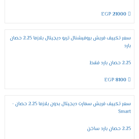
الان هتكون حياتك مختلفة عند شراء تكييف فريش
لأننا نهتم بكل الاجزاء الموجودة به كما أننا بنوفر لكم
EGP
21000
أفضل وأحدث فلاتر تصنع من اعلى الخامات التى تزيد
من تميزها وتجعلها تعمل بكفاءة عالية على تنظيف
الهواء من أى اتربه واستنشاق هواء صحى .
سعر تكييف فريش بروفيشنال تربو ديجيتال بلازما 2.25 حصان
استخدام فريون
R22
بارد
معظم المكيفات التى توجد فى الاسواق لا تحتوى
2.25 حصان بارد فقط
على مميزات كثيرة وفى نفس الوقت تتعرض الى
الكثير من المشاكل لان الشركة تستخدم انواع غازات
فريون رديئة ولكن الان مع تكييف فريش هتحصل
EGP
8100
على كفاءة وتميز لأننا نستخدم غاز فريون R22 الجديد
يعرف بصديق البيئة وأيضا لا يسبب اى أضرار على
صحة المستهلك .
سعر تكييف فريش سمارت ديجيتال بدون بلازما 2.25 حصان -
Smart
مميزات تكييف فريش بروفيشنال
تربو "ديجيتال بالبلازما 2024 ".
2.25 حصان بارد ساخن
التميز بخاصية التشخيص
الذاتى