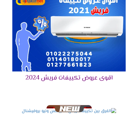
مستوى من الخبرة للعمل على تقديم خدمة الصيانة
باحتراف وبأقصى جودة بدون أخطاء.
كما تقدم فروع توكيل شركة فريش للتكييفات ضمان
معتمد من الشركة الأم مدتها 5 أعوام تشمل كافة
خدمات ما بعد البيع بصورة مجانية كليًا، وذلك داخل
فترة الضمان حتى نهايته.
وبعد إنتهاء فترة الضمان الملحقة مع جهاز التكييف
تقدم الشركة عروض وخصومات على قطع الغيار
الأصلية لجميع العملاء، وتكون ملحقة بفترة ضمان
خاصة بها.
اقوى عروض تكييفات فريش 2024
أيضًا يوفر وكلاء شركة فريش إمكانية طلب الشراء لأي
موديل أو منتج لأجهزة فريش عبر التواصل مع الفرع أو
مركز البيع وإعطائهم بيانات العميل و العنوان
المفصل للمنزل، وسيتم توصيل المنتج للمنزل.
كما توفر الشركة مهندسين تركيب ذوي خبرة في
تركيب أجهزة التكييفات، حتى يتم تجنب أي مشكلة
نتيجة التركيب الخاطئ للجهاز.