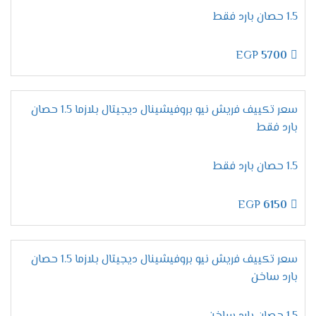
المتطورة التى تزيد من مكانة الجهاز وتجعله عالى
1.5 حصان بارد فقط
الكفاءة وتستمتع الان معنا بخاصية التبريد فائق
السرعة التى تعمل على تبريد المكان من حر الصيف
EGP
5700
والاستمتاع بوقتا لطيفا وممتع .
الاستمتاع بالتشغيل الجاف
لان يوجد انواع كثيرة من المكيفات موجودة فى
سعر تكييف فريش نيو بروفيشينال ديجيتال بلازما 1.5 حصان
الاسواق قمنا الان بتوفير مكيف فريش بتطورات
بارد فقط
جديدة وعالية الدقة من أهمها خاصية التشغيل الجاف
التى تعمل بالأساليب الجديدة وتمتعنا بأنها تعمل
1.5 حصان بارد فقط
على تجفيف الهواء الموجود فى الغرفه ليتنفس
العميل هواء نظيف وصحى .
EGP
6150
التميز بنظام توزيع الهواء
توفير الهواء المكيف فى الغرفه من أهم الامور التى
ترضى العميل ولتلك الامر قمنا بتزويد جهاز فريش
سعر تكييف فريش نيو بروفيشينال ديجيتال بلازما 1.5 حصان
الجديد بخاصية توزيع أفضل درجة من الهواء المكيف
بارد ساخن
فى جميع اركان الغرفه لكى يستمتع العميل بالحصول
على جهاز مكيف بتلك التميز والرقى .