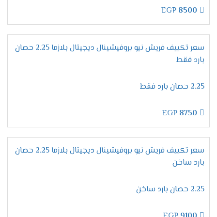
التطوير فى إمكانيات الجهاز من أهم المواصفات التى
EGP
8500
يبحث عنها المستهلك عند شراء مكيف ولتلك السبب
وفرنا لكم الان فى فريش خاصية التشخيص الذاتى
التى نستخدمها لكى تظهر لنا جميع الاعطال التى
سعر تكييف فريش نيو بروفيشينال ديجيتال بلازما 2.25 حصان
تحدث فى الجهاز ونستطيع من خلالها حل أى مشكله
بارد فقط
فى المكيف ونحافظ علية من التلف .
الانفراد بخاصية وضع النوم
2.25 حصان بارد فقط
ينفرد مكيف فريش بكل جديد من مواصفات ليكون
الجهاز الافضل فى الاسواق ولتلك السبب وفرنا لكم
EGP
8750
الان فى خاصية التشغيل الاقتصادى أثناء النوم نقوم
بضبط الجهاز على درجة التبريد المطلوبة وعند الوصول
للمستوى المطلوب والمناسب لجسم الانسان خلال
سعر تكييف فريش نيو بروفيشينال ديجيتال بلازما 2.25 حصان
النوم يقوم الجهاز بالتوقف اوتوماتيكيا دون ان يحتاج
بارد ساخن
العميل الاستيقاظ لإيقاف تشغيل المكيف .
الاستمتاع بالتنظيف
الذاتى
2.25 حصان بارد ساخن
الوحدة الداخلية من اهم الاجزاء التى نهتم بالحفاظ
عليها وعلى كفاءتها وعلشان كده وفرنا لكم تلك
EGP
9100