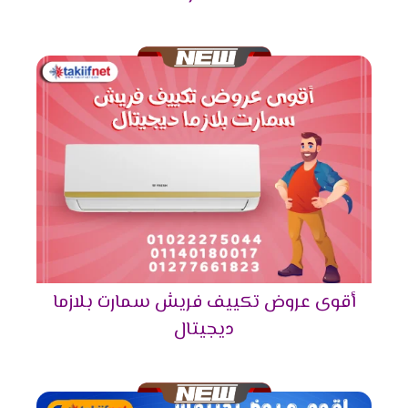
تكييف فريش 5حصان يتناسب مع مساحة 50 متر مربع
.
تكييف فريش 6 حصان يتناسب مع مساحة 60 متر
مربع .
تكييف فريش 7.5 حصان يتناسب مع مساحة 70 متر
مربع .
توكيل فريش للتكييفات 2024
فيما يلي بعض المعلومات الهامة الواجب التعرف عليها حول
توكيل شركة فريش، وهي كالأتي:
تمتلك شركة فريش للتكييفات عدد كبير من مراكز
البيع الخاصة بها وفروع وكلائها المعتمدين في
أقوى عروض تكييف فريش سمارت بلازما
محافظات مصر ومدنها المختلفة، وتعمل الشركة على
ديجيتال
توفير كافة منتجاتها وقطع الغيار الأصلية داخل تلك
الفروع.
هذا بالإضافة إلى توافر كوادر فنية بشرية تعمل بـ
قسم الصيانة التابع لفروع ومراكز الوكلاء بأعلى