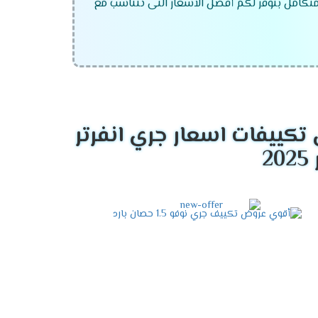
 متكامل بنوفر لكم أفضل الاسعار التى تتناسب مع
كييفات اسعار جري انفرتر