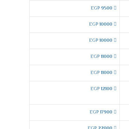
لا تقل كفاءته .
EGP
9500
EGP
10000
دام أفضل انواع الدهانات التى تحافظ عليها وعلى
EGP
10000
EGP
11000
EGP
11000
م هواء بارد مكيف فى أسرع وقت عند تشغيل
EGP
12100
 أفضل درجة من الهواء بشكل تدريجى ليكون مناسب
EGP
17900
EGP
22000