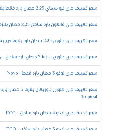
الفلاتر يظهر لنا وقت تنظيفها حتى نحافظ عل
سعر تكييف جري نيو سكاي 2.25 حصان بارد فقط بلازما - SKY
وحدة خارجية ضد الصدأ
سعر تكييف جري فالكون بارد ساخن 2.25 حصان بلازما - Falcon
تتعرض الوحدة الخارجية فى المكيف الى الكثير
كفاءتها من التلف ومهما تعرضت الى أشعة ا
سعر تكييف جرى جلورى 2.25 حصان بارد بلازما ديجيتال
سعر تكييف جرى جلورى بلازما 3 حصان بارد ساخن - Glory
التميز بأفضل درجة من التبريد
سعر تكييف جرى نوفو 3 حصان بارد فقط - Novo
الصيف بقى صعب ولا نستطيع تحمل درجات الح
الجهاز حتى لا تشعر بحر الصيف وتنزعج فنحن 
الانفراد بخاصية تدفق الهواء
Tropical
الان عند شراء جهاز جرى هتكون منفرد بكل ج
سعر تكييف جرى ايكو 4 حصان بارد ساخن - ECO
للعميل لأن الجهاز يقوم بتوفير
الهواء أعلى الغرفه .
سعر تكييف جرى ايكو 5 حصان بارد ساخن - ECO