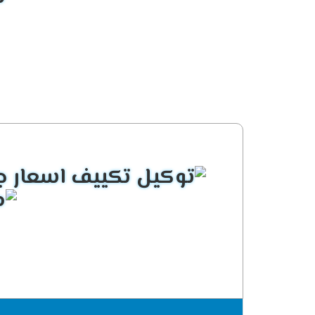
التصميم الانيق المتناسق
يحتوى مكيف جرى على شكل جديد يتناسب مع جم
مكانة الجهاز .
الاستمتاع بتوزيع الهواء فى الغر
الان عندما تحصل على تكييف جرى هتستمتع بال
يتم تحرك العميل به يعنى مهما تم التحرك فى
الانفراد بالصوت الهادئ
لأن الصوت العالى يسبب للعميل أزعاج ولا يت
حتى يتم تشغيله فى هدوء وراحة وده لا يتواجد
التميز بالتشغيل البارد /الساخن
يعمل تكييف جرى جلورى فى جميع الاوقات يمكن
استخدامه فى الشتاء على الوضع الساخن ليقوم 