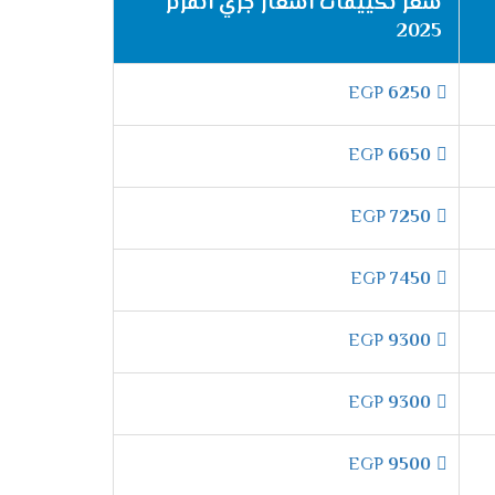
سعر تكييفات اسعار جري انفرتر
2025
الهواء والمكان من الجراثيم التى توجد ولا
EGP
6250
EGP
6650
 تشغيل الكمبريسور بسرعة منخفضة بشكل غير
EGP
7250
EGP
7450
EGP
9300
تبريد وعلشان كده وفرنا لكم الان فى مكيف جرى
ف ومن أى أعطال .
EGP
9300
EGP
9500
مل بشكل تلقائى كما أننا بنوفر لكم مؤشر لتلك