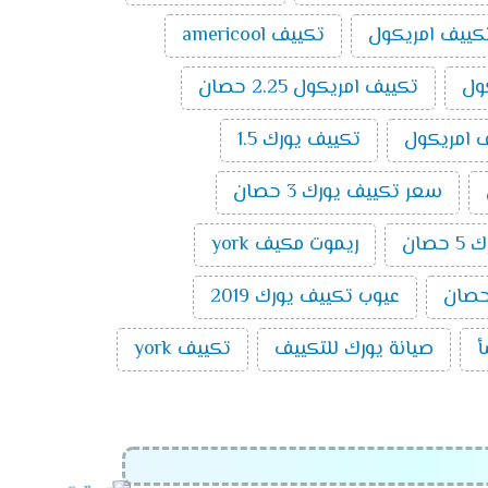
كييف امريكول
تكييف americool
ول
تكييف امريكول 2.25 حصان
 امريكول
تكييف يورك 1.5
مل على تقليل استهلاك الكهرباء بنسبة عالية حتى
ادية .
سعر تكييف يورك 3 حصان
صان
ريموت مكيف york
وم التى تعمل على تبريد الغرفه او تدفئتها من
عيوب تكييف يورك 2019
أ
صيانة يورك للتكييف
تكييف york
 توجد فى الجهاز حتى لا يتمكن الاطفال من