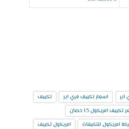
ترول يتم من خلاله ضبط الجهاز على درجة التبريد
ناسب على المستهلك والأطفال لان الكثير من
تنا وكان من الضرورى ان نوفر لهم خاصية توجيه
اير
اسعار تكييف فري اير
تكييف
تكييف امريكول 1.5 حصان
ختيار الفريون أمر مهم جدا حتى يكون مناسب للجهاز وعلى العميل ولتلك السبب وفرنا لكم أفضل انواع الفريون ٌR22 لأنه من أحسن انواع الغازات التى تستخدم يعرف
كة امريكول للتكيفات
امريكول تكييف