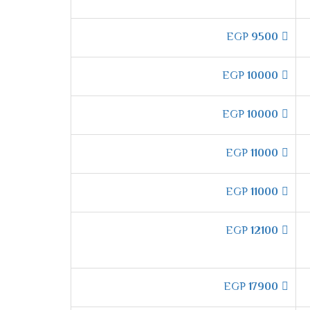
لا تقل كفاءته .
EGP
9500
دام أفضل انواع الدهانات التى تحافظ عليها وعلى
EGP
10000
EGP
10000
EGP
11000
م هواء بارد مكيف فى أسرع وقت عند تشغيل
EGP
11000
EGP
12100
 أفضل درجة من الهواء بشكل تدريجى ليكون مناسب
EGP
17900