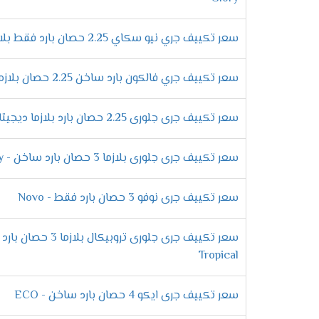
الفلاتر يظهر لنا وقت تنظيفها حتى نحافظ عل
سعر تكييف جري نيو سكاي 2.25 حصان بارد فقط بلازما - SKY
وحدة خارجية ضد الصدأ
تتعرض الوحدة الخارجية فى المكيف الى الكثير
سعر تكييف جري فالكون بارد ساخن 2.25 حصان بلازما - Falcon
كفاءتها من التلف ومهما تعرضت الى أشعة ا
سعر تكييف جرى جلورى 2.25 حصان بارد بلازما ديجيتال
التميز بأفضل درجة من التبريد
سعر تكييف جرى جلورى بلازما 3 حصان بارد ساخن - Glory
الصيف بقى صعب ولا نستطيع تحمل درجات الح
سعر تكييف جرى نوفو 3 حصان بارد فقط - Novo
الجهاز حتى لا تشعر بحر الصيف وتنزعج فنحن 
الانفراد بخاصية تدفق الهواء
Tropical
الان عند شراء جهاز جرى هتكون منفرد بكل ج
للعميل لأن الجهاز يقوم بتوفير
سعر تكييف جرى ايكو 4 حصان بارد ساخن - ECO
الهواء أعلى الغرفه .