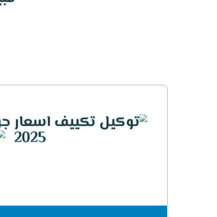
التصميم الانيق المتناسق
يحتوى مكيف جرى على شكل جديد يتناسب مع جم
مكانة الجهاز .
الاستمتاع بتوزيع الهواء فى الغر
الان عندما تحصل على تكييف جرى هتستمتع بال
يتم تحرك العميل به يعنى مهما تم التحرك فى
الانفراد بالصوت الهادئ
لأن الصوت العالى يسبب للعميل أزعاج ولا يت
2025
حتى يتم تشغيله فى هدوء وراحة وده لا يتواجد
التميز بالتشغيل البارد /الساخن
يعمل تكييف جرى جلورى فى جميع الاوقات يمكن
استخدامه فى الشتاء على الوضع الساخن ليقوم 