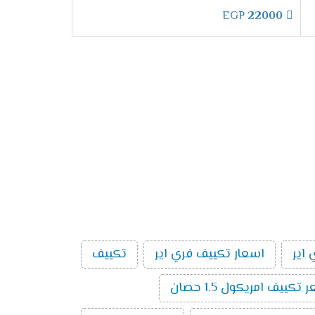
EGP
22000
ترول يتم من خلاله ضبط الجهاز على درجة التبريد
ناسب على المستهلك والأطفال لان الكثير من
تنا وكان من الضرورى ان نوفر لهم خاصية توجيه
اير
اسعار تكييف فري اير
تكييف
تكييف امريكول 1.5 حصان
ختيار الفريون أمر مهم جدا حتى يكون مناسب للجهاز وعلى العميل ولتلك السبب وفرنا لكم أفضل انواع الفريون ٌR22 لأنه من أحسن انواع الغازات التى تستخدم يعرف