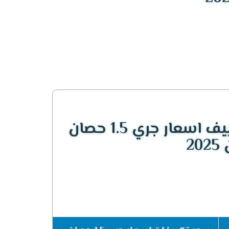
 ونهتم جيدا بتوفير الجديد حتى نحافظ على
يع الهواء المكيف الصادر من الجهاز فى كل مكان
قائمة اسعار تكييف اسعار جري 1.5 حصان
ة التشغيل الهادئ التى تعمل على كتم صوت الجهاز
عند ارتفاع درجات الحرارة كما أننا نستطيع