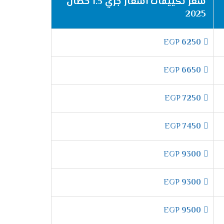
سعر تكييفات اسعار جري 1.5 حصان
2025
الهواء والمكان من الجراثيم التى توجد ولا
EGP
6250
EGP
6650
 تشغيل الكمبريسور بسرعة منخفضة بشكل غير
EGP
7250
EGP
7450
EGP
9300
تبريد وعلشان كده وفرنا لكم الان فى مكيف جرى
ف ومن أى أعطال .
EGP
9300
EGP
9500
مل بشكل تلقائى كما أننا بنوفر لكم مؤشر لتلك