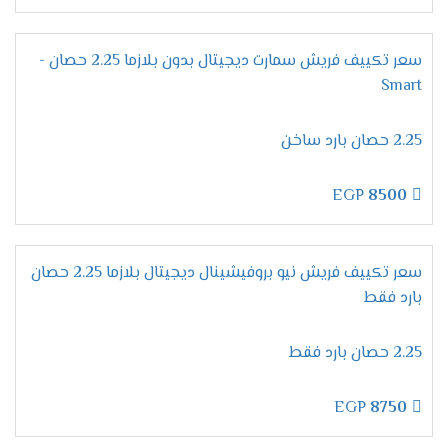
على كفاءة وتميز لأننا نستخدم غاز فريون R22 الجديد
يعرف بصديق البيئة وأيضا لا يسبب اى أضرار على
صحة المستهلك .
سعر تكييف فريش سمارت ديجيتال بدون بلازما 2.25 حصان -
Smart
مميزات تكييف فريش بروفيشنال
تربو "ديجيتال بالبلازما 2024 ".
2.25 حصان بارد ساخن
التميز بخاصية التشخيص
الذاتى
التطوير فى إمكانيات الجهاز من أهم المواصفات التى
EGP
8500
يبحث عنها المستهلك عند شراء مكيف ولتلك السبب
وفرنا لكم الان فى فريش خاصية التشخيص الذاتى
التى نستخدمها لكى تظهر لنا جميع الاعطال التى
سعر تكييف فريش نيو بروفيشينال ديجيتال بلازما 2.25 حصان
تحدث فى الجهاز ونستطيع من خلالها حل أى مشكله
بارد فقط
فى المكيف ونحافظ علية من التلف .
الانفراد بخاصية وضع النوم
2.25 حصان بارد فقط
ينفرد مكيف فريش بكل جديد من مواصفات ليكون
الجهاز الافضل فى الاسواق ولتلك السبب وفرنا لكم
EGP
8750
الان فى خاصية التشغيل الاقتصادى أثناء النوم نقوم