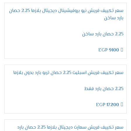
بضبط الجهاز على درجة التبريد المطلوبة وعند الوصول
للمستوى المطلوب والمناسب لجسم الانسان خلال
سعر تكييف فريش نيو بروفيشينال ديجيتال بلازما 2.25 حصان
النوم يقوم الجهاز بالتوقف اوتوماتيكيا دون ان يحتاج
بارد ساخن
العميل الاستيقاظ لإيقاف تشغيل المكيف .
الاستمتاع بالتنظيف
الذاتى
2.25 حصان بارد ساخن
الوحدة الداخلية من اهم الاجزاء التى نهتم بالحفاظ
عليها وعلى كفاءتها وعلشان كده وفرنا لكم تلك
EGP
9100
الخاصية التى تعتبر من أفضل وأهم الخواص المتواجدة
فى الجهاز لأنها تعمل على ضخ أيونات البلازما كلاستر
داخلها لتعمل على تنظيفها من الأتربة وأيضا يتم
سعر تكييف فريش اسبليت 2.25 حصان تربو بارد بدون بلازما
منع تكون العفن على سطح المبادل الحرارى عليها .
2.25 حصان بارد فقط
مواصفات تكييف فريش بروفيشنال
تربو "ديجيتال بالبلازما 2024 ".
EGP
17200
ميقات الإيقاف /التشغيل
يمتعنا دائما مكيف فريش بالجديد لأننا نهتم بكل ما
يرغب به العميل وبوجود خاصية ميقات الايقاف /
سعر تكييف فريش سمارت ديجيتال بلازما 2.25 حصان بارد