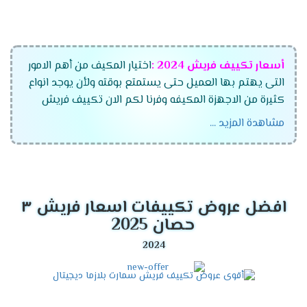
أسعار تكييف فريش
2024
:
اختيار المكيف من أهم الامور
التى يهتم بها العميل حتى يستمتع بوقته ولأن يوجد انواع
كثيرة من الاجهزة المكيفه وفرنا لكم الان تكييف فريش
الجديد بجميع أنواعه وموديلاته المتعددة وقدراته التى
مشاهدة المزيد ...
تتناسب مع جميع العمءلاء ،اختار الان مكيف فريش
واستمتع بأفضل الاسعار التى تتناسب مع جميع العملاء
وتنفرد الشركة بتقديم أفضل الخواص الجديدة فى الجهاز
لكى تنال إعجابكم .
افضل عروض تكييفات اسعار فريش ٣
موديلات تكييف فريش
2024
حصان 2025
تكييف فريش ماتريكس انفرتر ديجيتال
تكييف فريش سمارت "ديجيتال بالبلازما" .
تكييف فريش نيو بروفيشنال "ديجيتال بالبلازما ".
تكييف فريش بروفيشنال تربو "ديجيتال بالبلازما ".