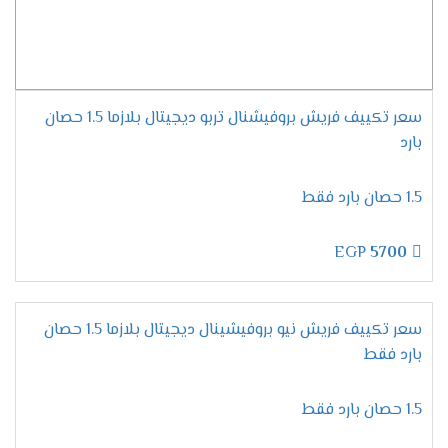
موديلات تكييف فريش
2024
مميزات تكييف فريش سمارت
"ديجيتال بالبلازما" .
سعر تكييف فريش بروفيشنال تربو ديجيتال بلازما 1.5 حصان
التميز بسرعة التبريد السريع
بارد
يحتوى تكييف فريش على المواصفات الجديدة
المتطورة التى تزيد من مكانة الجهاز وتجعله عالى
1.5 حصان بارد فقط
الكفاءة وتستمتع الان معنا بخاصية التبريد فائق
السرعة التى تعمل على تبريد المكان من حر الصيف
EGP
5700
والاستمتاع بوقتا لطيفا وممتع .
الاستمتاع بالتشغيل الجاف
لان يوجد انواع كثيرة من المكيفات موجودة فى
سعر تكييف فريش نيو بروفيشينال ديجيتال بلازما 1.5 حصان
الاسواق قمنا الان بتوفير مكيف فريش بتطورات
بارد فقط
جديدة وعالية الدقة من أهمها خاصية التشغيل الجاف
التى تعمل بالأساليب الجديدة وتمتعنا بأنها تعمل
1.5 حصان بارد فقط
على تجفيف الهواء الموجود فى الغرفه ليتنفس