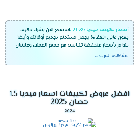
أسعار تكييف ميديا 2026 :
استمتع الان بشراء مكيف
يكون عالى الكفاءة يجعل مستمتع بجميع أوقاتك وأيضا
يتوافر بأسعار منخفضة تتناسب مع جميع العملاء وعلشان
راحة عملاءنا المتميزين كان لابد أن نوفر لكم تكييفات ميديا
مشاهدة المزيد ...
الجهاز رقم واحد فى الاسواق المتميز والمزود بالكثير من
الخواص الجديدة ونستخدم له الكثير من الاساليب المتطورة .
موديلات تكييف ميديا 2026
افضل عروض تكييفات اسعار ميديا 1.5
تكييف ميديا انفرتر .
حصان 2025
تكييف ميديا ميشن .
تكييف ميديا ارضى سقفى .
مميزات تكييف ميديا أنفرتر
2026