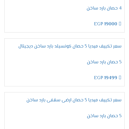
لأن تكييفات ميديا من الاجهزة المتميزة التى تحصل
4 حصان بارد ساخن
على مكانة عالية فى الاسواق ولتلك السبب تحصل
على أعلى نسبة مبيعات لإمكانياتها العالية والأسعار
EGP
19000
المنخفضة المناسبة لجميع العملاء .
تقدم لنا الشركة أرقام يتم استخدامها لكى يتم طلب
المكيف فقط اتصل علينا واختار المكيف المناسب لك
سعر تكييف ميديا 5 حصان كونسيلد بارد ساخن ديجيتال
وأطلبه وسيتم ارسالة لحد باب البيت وجميع الاسعار
المتوافرة لكم شاملة التوريد والتركيب مجانا .
5 حصان بارد ساخن
ضمان تكييف ميديا 2026
EGP
19499
مهما تكلمنا عن مميزات وإمكانيات تكييف ميديا لا
تنتهى أبدا لأنه جهاز متكامل يجعلنا مستمتعين
بأوقاتنا نستطيع استخدامه فى جميع الاوقات كما أن
سعر تكييف ميديا 5 حصان ارضى سقفى بارد ساخن
الشركة توفر لنا معه ضمان لمدة خمس سنوات شاملة
أعمال الصيانة مجانا .
5 حصان بارد ساخن
اسعار تكييف ميديا 2024