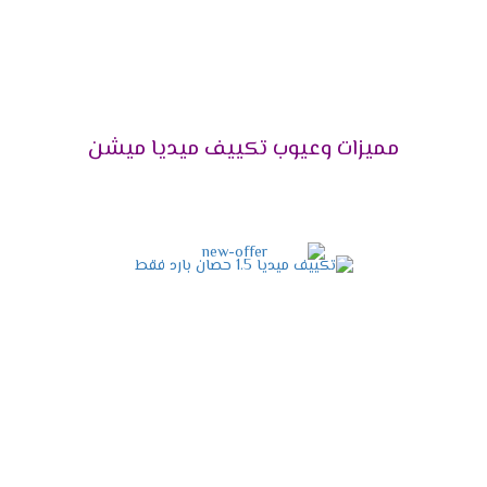
اختار الجهاز اللى هيخليك تستمتع بوقتك دون ازعاج أو
ضوضاء ولأن راحة العميل تهمنا تم توفير مكيف ميديا
مزود بخاصية التشغيل الصامت التى تعمل على كتم
صوت الكمبريسور ليتم تشغيله فى هدوء ونستمتع
بكل الإمكانيات الموجودة فى الجهاز .
مميزات وعيوب تكييف ميديا ميشن
التميز بإمكانية إزالة الرطوبة
يحتوى الجهاز على خاصية التشغيل الجاف التى تعمل
على تجفيف الهواء من الرطوبة التى توجد به حتى
يكون الهواء نظيف وصحى لا يسبب أى مشاكل
صحية للمستهلك .
مواصفات تكييف ميديا أنفرتر
2024
التصميم المتناسق الحديث
الشكل الخارجى للجهاز مهم لكى يكون التكييف