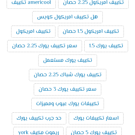
تكييف امريكول 2.25 حصان
americool تكييف
يميز تكييفات ميديا الآتي:
الذكاء الصناعي:
تُعتبر تكييفات ميديا من أفضل
هل تكييف امريكول كويس
ماركات التكييف الذكية حيث أن بعض الموديلات التي
تصدر منه تمتلك إمكانية الاتصال بالواي فاي والتي
تكييف امريكول 1.5 حصان
تكييف امريكول
تسمح بالتحكم فيه من خارج المنزل.
خاصية البلازما:
تنقي هذه الخاصية الموجودة في عدد
تكييف يورك 1.5
سعر تكييف يورك 2.25 حصان
من موديلات تكييفات ميديا الهواء من الروائح الغير
مرغوب فيها.
تكييف يورك مستعمل
فلاتر ضد البيكتريا:
يتم تزويد تكييفات ميديا بفلاتر لا
تكييف يورك شباك 2.25 حصان
تسمح بتكون البكتريا داخل جهاز التكييف وتلك
الخاصية تُعد من أحدث التقنيات وأهمها حيث أنها تحد
سعر تكييف يورك 3 حصان
من انتشار الفيروسات المسببة للعدوى.
خاصية التتبع:
يتوفر في تكييفات ميديا خاصية التتبع
تكييفات يورك عيوب ومميزات
حيث يمتلك التكييف حساسات تستشعر موضع
المستخدم داخل الغرفة فتقوم بتوجيه الهواء الصادر
اسعار تكييفات يورك
حد جرب تكييف يورك
منها نحوه وهذه الحساسات موجودة في ريموت
التكييف.
تكييف يورك 5 حصان
ريموت مكيف york