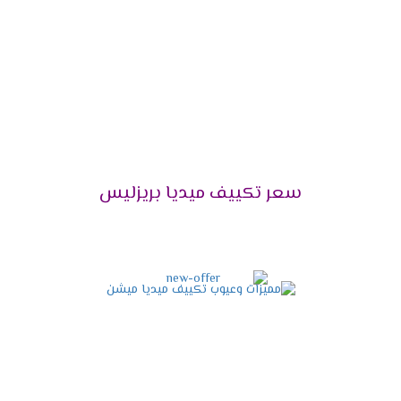
التميز بالوضع البارد /الساخن
يحتوى مكيف ميديا على أقوى الامكانيات يعمل معنا
فى كل الاوقات فى الصيف يستخدم لتبريد الغرفه
وعدم الشعور بدرجات الحرارة العالية وأيضا يستخدم
فى فصل الشتاء لتدفئة المكان من البرودة وبالرغم
من استخدام الجهاز كثيرا لا تقل كفاءته ويبقى عالى
الكفاءة .
سعر تكييف ميديا بريزليس
التميز بخاصية الانفرتر
أحصل دلوقتى على الجهاز اللى هيخليك مستمتع
بكل أوقاتك وأيضا يوفر لنا أفضل تكنولوجيا حديثة
وهى الانفرتر التى تعمل على تقليل استهلاك
الكهرباء حتى يستطيع استخدام الجهاز لأطول فترة
ممكنة دون التعرض لأى مشكلة من الناحية المادية .
التميز بالتشغيل الهادئ