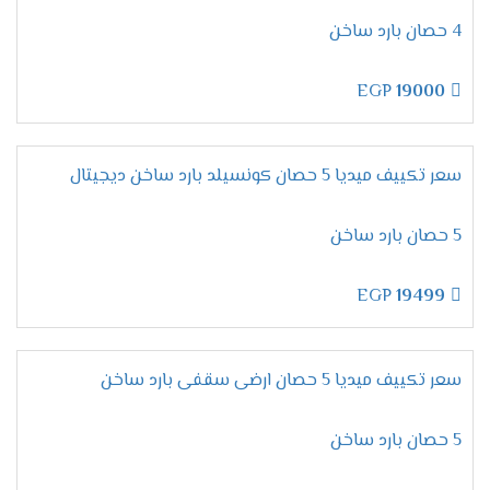
لأن تكييفات ميديا من الاجهزة المتميزة التى تحصل
4 حصان بارد ساخن
على مكانة عالية فى الاسواق ولتلك السبب تحصل
على أعلى نسبة مبيعات لإمكانياتها العالية والأسعار
EGP
19000
المنخفضة المناسبة لجميع العملاء .
تقدم لنا الشركة أرقام يتم استخدامها لكى يتم طلب
المكيف فقط اتصل علينا واختار المكيف المناسب لك
سعر تكييف ميديا 5 حصان كونسيلد بارد ساخن ديجيتال
وأطلبه وسيتم ارسالة لحد باب البيت وجميع الاسعار
المتوافرة لكم شاملة التوريد والتركيب مجانا .
5 حصان بارد ساخن
ضمان تكييف ميديا 2026
EGP
19499
مهما تكلمنا عن مميزات وإمكانيات تكييف ميديا لا
تنتهى أبدا لأنه جهاز متكامل يجعلنا مستمتعين
بأوقاتنا نستطيع استخدامه فى جميع الاوقات كما أن
سعر تكييف ميديا 5 حصان ارضى سقفى بارد ساخن
الشركة توفر لنا معه ضمان لمدة خمس سنوات شاملة
أعمال الصيانة مجانا .
5 حصان بارد ساخن
اسعار تكييف ميديا 2024