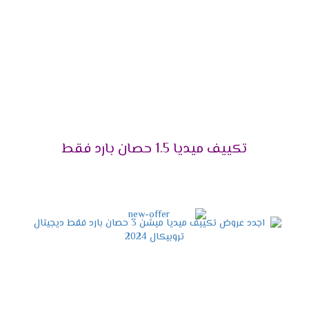
التميز بالوضع البارد /الساخن
يحتوى مكيف ميديا على أقوى الامكانيات يعمل معنا
فى كل الاوقات فى الصيف يستخدم لتبريد الغرفه
وعدم الشعور بدرجات الحرارة العالية وأيضا يستخدم
فى فصل الشتاء لتدفئة المكان من البرودة وبالرغم
من استخدام الجهاز كثيرا لا تقل كفاءته ويبقى عالى
الكفاءة .
تكييف ميديا 1.5 حصان بارد فقط
التميز بخاصية الانفرتر
أحصل دلوقتى على الجهاز اللى هيخليك مستمتع
بكل أوقاتك وأيضا يوفر لنا أفضل تكنولوجيا حديثة
وهى الانفرتر التى تعمل على تقليل استهلاك
الكهرباء حتى يستطيع استخدام الجهاز لأطول فترة
ممكنة دون التعرض لأى مشكلة من الناحية المادية .
التميز بالتشغيل الهادئ