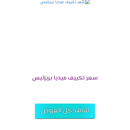
التميز بالتشغيل التلقائى
لانقطاع الكهرباء المتكرر وفرنا لعملائنا الكرام خاصية
التشغيل التلقائى التى تعمل على اعادة تشغيل
الجهاز مرة اخرى عند عودة الكهرباء وتقوم بحفظ
كافة الخواص التى كانت تعمل ليعيد تشغيلها مرة
أخرى وبجانب كل تلك المميزات تحافظ على الجهاز من
التلف .
التميز بالتحكم اليدوى فى الهواء
سعر تكييف ميديا بريزليس
أشترى مكيف ميديا واستمتع بالهواء فى المكان
المناسب لك لأننا بنوفر لكم خاصية التحكم يدويا فى
الهواء أعلى وأسفل الغرفه حتى يكون المكان ممتع .
التميز بخاصية تدفق الهواء
شاهد كل العروض
يحتوى المكيف على اجدد الخواص التى تكون متميزة
منها تدفق الهواء التى تعمل على توفير افضل درجة