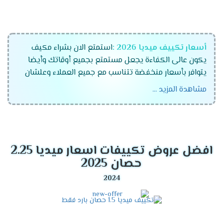
أسعار تكييف ميديا 2026 :
استمتع الان بشراء مكيف
يكون عالى الكفاءة يجعل مستمتع بجميع أوقاتك وأيضا
يتوافر بأسعار منخفضة تتناسب مع جميع العملاء وعلشان
راحة عملاءنا المتميزين كان لابد أن نوفر لكم تكييفات ميديا
مشاهدة المزيد ...
الجهاز رقم واحد فى الاسواق المتميز والمزود بالكثير من
الخواص الجديدة ونستخدم له الكثير من الاساليب المتطورة .
موديلات تكييف ميديا 2026
افضل عروض تكييفات اسعار ميديا 2.25
تكييف ميديا انفرتر .
حصان 2025
تكييف ميديا ميشن .
تكييف ميديا ارضى سقفى .
مميزات تكييف ميديا أنفرتر
2026