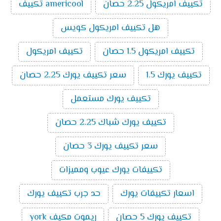
تكييف امريكول 2.25 حصان
americool تكييف
يميز تكييفات ميديا الآتي:
الذكاء الصناعي:
تُعتبر تكييفات ميديا من أفضل
هل تكييف امريكول كويس
ماركات التكييف الذكية حيث أن بعض الموديلات التي
تصدر منه تمتلك إمكانية الاتصال بالواي فاي والتي
تكييف امريكول 1.5 حصان
تكييف امريكول
تسمح بالتحكم فيه من خارج المنزل.
خاصية البلازما:
تنقي هذه الخاصية الموجودة في عدد
تكييف يورك 1.5
سعر تكييف يورك 2.25 حصان
من موديلات تكييفات ميديا الهواء من الروائح الغير
مرغوب فيها.
تكييف يورك مستعمل
فلاتر ضد البيكتريا:
يتم تزويد تكييفات ميديا بفلاتر لا
تكييف يورك شباك 2.25 حصان
تسمح بتكون البكتريا داخل جهاز التكييف وتلك
الخاصية تُعد من أحدث التقنيات وأهمها حيث أنها تحد
سعر تكييف يورك 3 حصان
من انتشار الفيروسات المسببة للعدوى.
خاصية التتبع:
يتوفر في تكييفات ميديا خاصية التتبع
تكييفات يورك عيوب ومميزات
حيث يمتلك التكييف حساسات تستشعر موضع
المستخدم داخل الغرفة فتقوم بتوجيه الهواء الصادر
اسعار تكييفات يورك
حد جرب تكييف يورك
منها نحوه وهذه الحساسات موجودة في ريموت
التكييف.
تكييف يورك 5 حصان
ريموت مكيف york