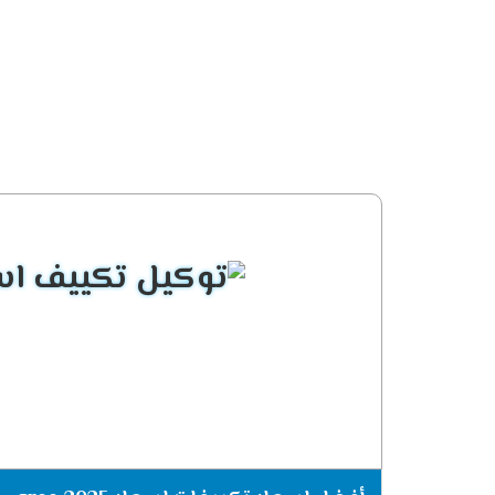
التصميم الانيق المتناسق
يحتوى مكيف جرى على شكل جديد يتناسب مع جم
مكانة الجهاز .
الاستمتاع بتوزيع الهواء فى الغر
الان عندما تحصل على تكييف جرى هتستمتع بال
يتم تحرك العميل به يعنى مهما تم التحرك فى
الانفراد بالصوت الهادئ
لأن الصوت العالى يسبب للعميل أزعاج ولا يت
حتى يتم تشغيله فى هدوء وراحة وده لا يتواجد
التميز بالتشغيل البارد /الساخن
يعمل تكييف جرى جلورى فى جميع الاوقات يمكن
استخدامه فى الشتاء على الوضع الساخن ليقوم 