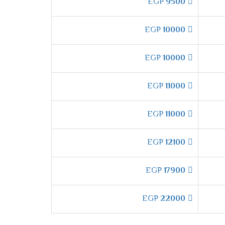
EGP
9500
لا تقل كفاءته .
EGP
10000
دام أفضل انواع الدهانات التى تحافظ عليها وعلى
EGP
10000
EGP
11000
EGP
11000
م هواء بارد مكيف فى أسرع وقت عند تشغيل
EGP
12100
EGP
17900
 أفضل درجة من الهواء بشكل تدريجى ليكون مناسب
EGP
22000