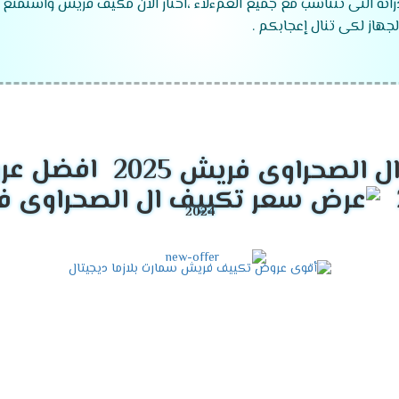
راته التى تتناسب مع جميع العمءلاء ،اختار الان مكيف فريش واستمتع 
جهاز لكى تنال إعجابكم .
موديلات تكييف فريش
2024
 ".
افضل عرو
 ".
زما ".
قدرات تكييف فريش
2024