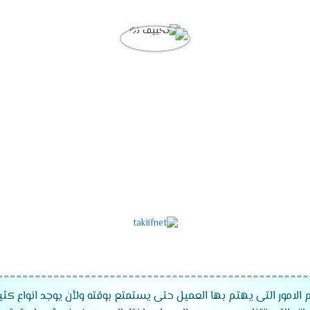
 الامور التى يهتم بها العميل حتى يستمتع بوقته ولأن يوجد انواع كثي