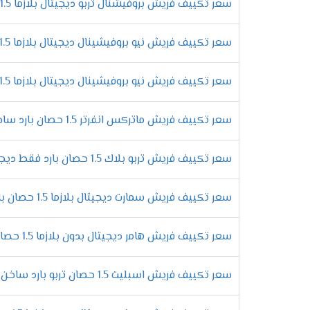
على تبريد المكان من حر الصيف والاستمتاع بو
سعر تكييف فريش بروفيشنال تربو ديجيتال بلازما 1.5 حصان بارد
الاستمتاع بالتشغيل الجاف
سعر تكييف فريش نيو بروفيشينال ديجيتال بلازما 1.5 حصان بارد فقط
لان يوجد انواع كثيرة من المكيفات موجودة ف
بالأساليب الجديدة وتمتعنا بأنها تعمل على
سعر تكييف فريش نيو بروفيشينال ديجيتال بلازما 1.5 حصان بارد ساخن
التميز بنظام توزيع الهواء
توفير الهواء المكيف فى الغرفه من أهم الامو
سعر تكييف فريش ماتركس انفرتر 1.5 حصان بارد ساخن
اركان الغرفه لكى يستمتع العميل بالحصول عل
التميز بتكنولوجيا البلازما
سعر تكييف فريش تربو بلاك 1.5 حصان بارد فقط ديجيتال
يوجد أجهزة فريش فى الاسواق بشكل كبير وأيض
التى تعتبر من افضل وأهم الخواص التى توجد 
سعر تكييف فريش سمارت ديجيتال بلازما 1.5 حصان بارد فقط - Smart
.
مواصف
سعر تكييف فريش هامر ديجيتال بدون بلازما 1.5 حصان بارد - Hummer
الرقى فى تصميم الوحدة الداخلية
سعر تكييف فريش اسبليت 1.5 حصان تربو بارد ساخن بدون بلازما
استمتع الان مع تكييف فريش بأحدث المواصفات 
الجهاز تصميم يتناسب مع جميع الديكورات وال