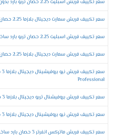
أفضل الامكانيات الحديثة هتحصل عليها فقط و
سعر تكييف فريش اسبليت 2.25 حصان تربو بارد بدون بلازما
التى تعمل على أعطاء الوحدة الداخلية إشارة
تشغيلها مرة اخرى .
سعر تكييف فريش سمارت ديجيتال بلازما 2.25 حصان بارد فقط
مواصفات تكي
سعر تكييف فريش اسبليت 2.25 حصان تربو بارد ساخن بدون بلازما
وحدة تحكم لاسلكية
علشان يكون استخدام المكيف سهل على جميع ع
سعر تكييف فريش سمارت ديجيتال بلازما 2.25 حصان بارد ساخن
يتم ضبط درجات التبريد من خلاله فلا نستطيع 
فلاتر لتنظيف الهواء
الان هتكون حياتك مختلفة عند شراء تكييف فري
Professional
تميزها وتجعلها تعمل بكفاءة عالية على تنظ
استخدام فريون
R22
سعر تكييف فريش بروفيشنال تربو ديجيتال بلازما 3 حصان بارد
معظم المكيفات التى توجد فى الاسواق لا تحت
ولكن الان مع تكييف فريش هتحصل على كفاءة وتميز لأننا نستخدم غاز فريون R22 الجديد 
سعر تكييف فريش نيو بروفيشينال ديجيتال بلازما 3 حصان بارد ساخن
مميزات تكيي
سعر تكييف فريش ماتركس انفرتر 3 حصان بارد ساخن
التميز بخاصية التشخيص
الذاتى