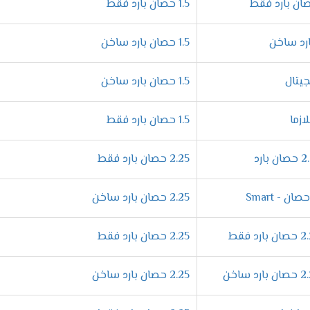
1.5 حصان بارد فقط
ميزات المختلفة التى تجعله اكثر كفاءة فنحن نقوم بصناعتها بشكل عالى
1.5 حصان بارد ساخن
 نهتم بالتجويف الداخلى لها لتكون أكثر أمان وكفاءة .
1.5 حصان بارد ساخن
 من الهواء المكيف من خلال خاصية التحكم فى توجيه الهواء يدويا 
لتى توجد فى الاسواق .
1.5 حصان بارد فقط
يف فريش نيو بروفيشنال "ديجيتال بالبلازما 2024
2.25 حصان بارد فقط
افر فى أجهزة فريش المتطورة التى تعمل على الوضع الدافئ أيضا خلال
2.25 حصان بارد ساخن
من قضاء جميع أعماله بشكل أفضل وبسيط .
2.25 حصان بارد فقط
تع بتشغيل الجهاز دون التعرض لأى ازعاج لأننا بنوفر لكم خاصية ال
وراحة فنحن نهتم دائما بتوفير الافضل من اجل اسعادكم بكل جديد .
2.25 حصان بارد ساخن