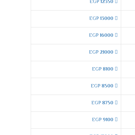
EGP
12350
 الدقة وتكون من أكفئ انواع المواسير التى تكون
EGP
13000
EGP
16000
اعلى وأسفل الغرفه ليكون المكان ممتع وجميل
EGP
21000
 "
EGP
8100
 فترة الشتاء لكى يتم توفير أفضل درجة من التدفئ
EGP
8500
EGP
8750
تشغيل الهادئ التى تعمل على خفض صوت
EGP
9100