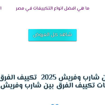
كييف شارب 1.5 حصان بلازما ديجيتال 2024
ما هي افضل انواع التكييفات في مصر
ا
الأسواق والشرق الاوسط فنحن نقوم بتزويد تكييف شارب العربى بخاصية 
كدخان السجائر ورائحة الاطعمة .
شاهد كل العروض
على كفاءة الجهاز من التلف من خلال خاصية منع تكون الثلج فى حالة ا
منها وفى نفس الوقت يتم الحفاظ على الجهاز من التلف .
 العميل عندما يقوم بتشغيل الجهاز ولأننا نقدم ما يرضى المستهلك يت
ف بشكل سريع واتوماتيك يمين ويسار الغرفة .
تكييف الفرق ب
ر صوت عالى يسبب ازعاج للعميل عند تشغيله ولكن الان مع تكييف شا
توتر او إزعاج للعميل .
ى الأسواق
بالكفاءة
والإمكانيات العالية واحتوائه على خاصية توزيع الهو