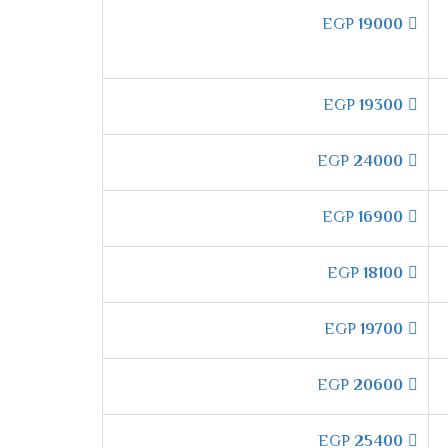
EGP
19000
ييف شارب خاصية اكتشاف تنفيس الفريون التى
عليها وعلى الأطفال .
EGP
19300
EGP
24000
 الغرفة بشكل سريع وأيضا تكون من افضل الخواص
EGP
16900
EGP
18100
فات شارب المزودة بخاصية التتبع التى تقوم
 المكيف الصادر من الجهاز .
EGP
19700
EGP
20600
د به حتى يستنشق العميل هواء مكيف نظيف لا
EGP
25400