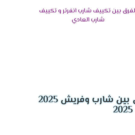
لفرق بين تكييف شارب انفرتر و تكييف
شارب العادي
البلازما كلاستر التى تقوم بتنظيف الهواء من أى
رتفاع درجة التبريد لأن المكيف يقوم بالتخلص
م الاستمتاع بخاصية التشغيل الاوتوماتيكى التى
ين شارب وفريش 2025
رب هتجد خاصية التشغيل الهادئ التى تعمل على
اء المكيف فى جميع اركان الغرفة لكى يتوافر