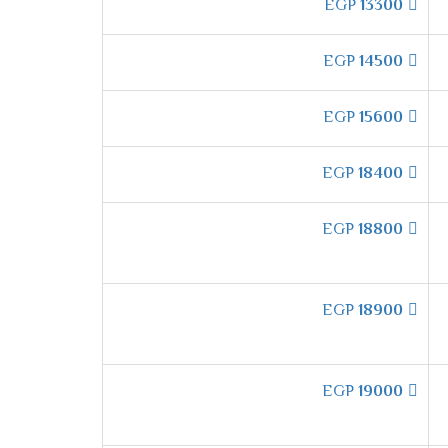
EGP
13300
EGP
14500
ة الداخلية من الاتربة ولتلك السبب وفرنا لكم
لال الضغط على الزر الخاص بها من خلال الريموت
EGP
15600
 اتربة أو جراثيم وتقوم منع تكون أى عفن على سطح المبادل
EGP
18400
EGP
18800
وفير الهواء أيضا يمين ويسار الغرفه لكى يتم
 بتلك التميز والكفاءة إلا فقط مع مكيفات شارب
EGP
18900
 شارب الجهاز المناسب للعميل هتستمتع بإمكانية ضبط سرعات المروحة الى 3 سرعات مختلفة حتى يقوم العميل باختيار السرعة المناسبة له
EGP
19000