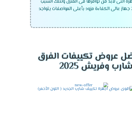
 التى لابد من توافرها فى المنزل ولتلك السبب
يهتم العميل بشكل جيد عند اختيار جهاز تكييف مناسب ومهما تم وجود أجهزة كثيرة لا تجد أفضل من تكييف شارب 2024 جهاز عالى الكفاءة مزود بأعلى المواصفات يتواجد
ل عروض تكييفات الفرق
العربى