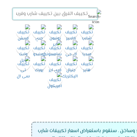
رد وساخن . سنقوم باستعراض اسعار تكييفات شارب