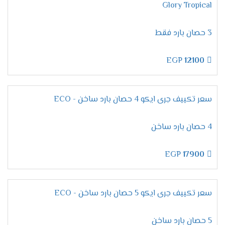
Glory Tropical
اختيار الفريون أمر مهم جدا حتى يكون مناسب للجهاز
وعلى العميل ولتلك السبب وفرنا لكم أفضل انواع
3 حصان بارد فقط
الفريون ٌR22 لأنه من أحسن انواع الغازات التى
تستخدم يعرف بصديق البيئة وأنه يستخدم للجهاز ولا
يسبب له أى اضرار صحية ولا ملوثات للبيئة .
EGP
12100
مميزات
تكييف جرى بيونير
الانفرتر 2024
سعر تكييف جرى ايكو 4 حصان بارد ساخن - ECO
التميز بتكنولوجيا الانفرتر
4 حصان بارد ساخن
لكى تكون متميز ومنفرد بكل جديد وفرنا لكم الان
EGP
17900
تكييف جرى بيونير بأحدث الخواص الجديدة منها
الانفرتر التى تعمل على تقليل استهلاك الكهرباء
بنسبة عالية حتى لا تسبب ازعاج للعميل ويستطيع
سعر تكييف جرى ايكو 5 حصان بارد ساخن - ECO
تشغيل الجهاز كما يريد وبالطريقة المناسبة له دون
أى تعرض لمشكلة من الناحية المادية .
5 حصان بارد ساخن