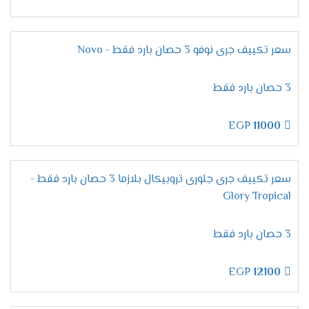
بشكل غير سليم يسبب ازعاج للعميل .
امكانية توجيه الهواء فى 4 اتجاهات
سعر تكييف جرى نوفو 3 حصان بارد فقط - Novo
توفير الهواء المكيف فى الغرفة يكون رغبة كل فرد
وعلشان كده نحن نريد استمتاع المستهلك عندما
3 حصان بارد فقط
يحصل على أجهزتنا وكان من الضرورى ان نوفر لهم
خاصية توجيه الهواء المكيف فى 4 اتجاهات أعلى
EGP
11000
وأسفل الغرفه وأيضا يمين ويسار الغرفه ليكون
المكان بالكامل ممتع وعالى التميز .
استخدام فريون
R22
سعر تكييف جرى جلورى تروبيكال بلازما 3 حصان بارد فقط -
Glory Tropical
اختيار الفريون أمر مهم جدا حتى يكون مناسب للجهاز
وعلى العميل ولتلك السبب وفرنا لكم أفضل انواع
3 حصان بارد فقط
الفريون ٌR22 لأنه من أحسن انواع الغازات التى
تستخدم يعرف بصديق البيئة وأنه يستخدم للجهاز ولا
يسبب له أى اضرار صحية ولا ملوثات للبيئة .
EGP
12100
مميزات
تكييف جرى بيونير