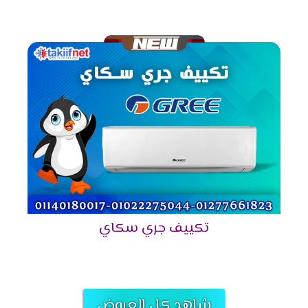
باحتوائه بخاصية التشغيل التلقائى التى تعمل على
اعطاء الوحدة الداخلية اشارة بإعادة تشغيلها مرة
أخرى عند عودة الكهرباء ويقوم بحفظ جميع الخواص
التى كانت تعمل حتى يتم تشغيلها مع الجهاز .
التميز بالتحكم فى توجيه الهواء
انفرد بالحصول على أجهزة جرى المزوده بخاصية توجيه
الهواء المكيف فى الغرفه يدويا أعلى وأسفل المكان
لكى يكون الهواء متوافر بشكل جيد ونجد جميع
الاشخاص المتواجدين فى المكان مستمتعين بوقتهم
وبجهاز مختلف عن الاجهزة التى توجد فى الاسواق .
مواصفات تكييف تكييف
تكييف جري سكاي
جرى 1.5 حصان بارد
2024
التصميم الانيق المتناسق
يحتوى مكيف جرى على شكل جديد يتناسب مع
شاهد كل العروض