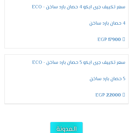
الانفرتر 2024
سعر تكييف جرى ايكو 4 حصان بارد ساخن - ECO
التميز بتكنولوجيا الانفرتر
4 حصان بارد ساخن
لكى تكون متميز ومنفرد بكل جديد وفرنا لكم الان
EGP
17900
تكييف جرى بيونير بأحدث الخواص الجديدة منها
الانفرتر التى تعمل على تقليل استهلاك الكهرباء
بنسبة عالية حتى لا تسبب ازعاج للعميل ويستطيع
سعر تكييف جرى ايكو 5 حصان بارد ساخن - ECO
تشغيل الجهاز كما يريد وبالطريقة المناسبة له دون
أى تعرض لمشكلة من الناحية المادية .
5 حصان بارد ساخن
التميز بخاصية التشغيل اثناء النوم
عندما تحصل على أجهزة جرى بيونير هتستمتع بفترة
EGP
22000
النوم دون اى تعب لأنه مزود بخاصية التشغيل
الاقتصادى اثناء النوم التى تعمل على تبريد الغرفه او
تدفئتها من خلال ضبط الجهاز على درجة التبريد وعند
الوصول ها يتم التوقف اوتوماتيكيا .
المدونة