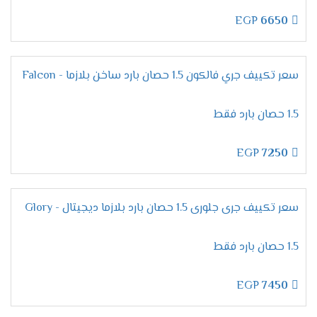
من الغرفة .
EGP
6650
التميز بخاصية التشغيل الجاف
أستنشق هواء صحى فقط مع أجهزة جرى الجديدة
سعر تكييف جري فالكون 1.5 حصان بارد ساخن بلازما - Falcon
التى تمتعنا بخاصية ازالة الرطوبة التى توجد فى الهواء
من خلال تشغيل الكمبريسور بسرعة منخفضة بشكل
1.5 حصان بارد فقط
غير ملحوظ حتى لا تسبب ازعاج للعميل ويستطيع أن
يستمتع بالهواء المكيف النظيف .
EGP
7250
مواصفات تكييف جرى جلورى
2024
سعر تكييف جرى جلورى 1.5 حصان بارد بلازما ديجيتال - Glory
الانفراد بخاصية منع تكون ثلج
1.5 حصان بارد فقط
علشان بعض العملاء يعانى من اتلاف الجهاز بسبب
تكون ثلج عند تشغيل الجهاز على الوضع البارد
EGP
7450
وارتفاع درجات التبريد وعلشان كده وفرنا لكم الان فى
مكيف جرى خاصية منع تكون الثلج التى تعمل على