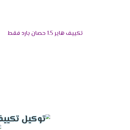
تكييف Haier يحظى بشعبية كبيرة بين العملاء
والمؤسسات.
استدامة وتكنولوجيا
تكييف هاير 1.5 حصان بارد فقط
تلتزم Haier بالاستدامة البيئية وتعتمد عل
جديدة لتلبية احتياجات العملاء بشكل أفضل.
جميع الحقوق محفوظة © 2024 Haier.