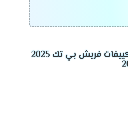
صناعة تكييف الهواء عالي الجودة. تأسست Haier في عام 1984 في الصين ونمت لتصبح إحدى العلامات التجارية الرائدة عالميًا في
فات فريش بي تك 2025