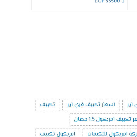
EGP
33500
اير
اسعار تكييف فري اير
تكييف
تكييف امريكول 1.5 حصان
كة امريكول للتكيفات
امريكول تكييف