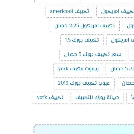
كييف امريكول
تكييف americool
ول
تكييف امريكول 2.25 حصان
 امريكول
تكييف يورك 1.5
سعر تكييف يورك 3 حصان
صان
ريموت مكيف york
عيوب تكييف يورك 2019
أ
صيانة يورك للتكييف
تكييف york