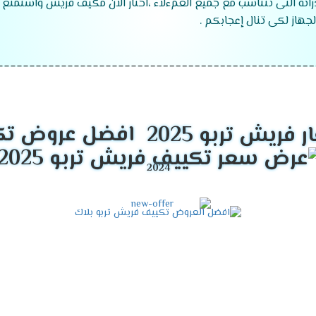
راته التى تتناسب مع جميع العمءلاء ،اختار الان مكيف فريش واستمتع 
جهاز لكى تنال إعجابكم .
موديلات تكييف فريش
2024
 ".
افضل عروض تكييف
 ".
زما ".
قدرات تكييف فريش
2024