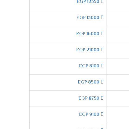
EGP
12350
 الدقة وتكون من أكفئ انواع المواسير التى تكون
EGP
13000
EGP
16000
اعلى وأسفل الغرفه ليكون المكان ممتع وجميل
EGP
21000
 "
EGP
8100
 فترة الشتاء لكى يتم توفير أفضل درجة من التدفئ
EGP
8500
EGP
8750
تشغيل الهادئ التى تعمل على خفض صوت
EGP
9100