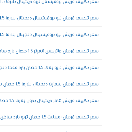
على تبريد المكان من حر الصيف والاستمتاع بو
سعر تكييف فريش بروفيشنال تربو ديجيتال بلازما 1.5 حصان بارد
الاستمتاع بالتشغيل الجاف
سعر تكييف فريش نيو بروفيشينال ديجيتال بلازما 1.5 حصان بارد فقط
لان يوجد انواع كثيرة من المكيفات موجودة ف
بالأساليب الجديدة وتمتعنا بأنها تعمل على
سعر تكييف فريش نيو بروفيشينال ديجيتال بلازما 1.5 حصان بارد ساخن
التميز بنظام توزيع الهواء
توفير الهواء المكيف فى الغرفه من أهم الامو
سعر تكييف فريش ماتركس انفرتر 1.5 حصان بارد ساخن
اركان الغرفه لكى يستمتع العميل بالحصول عل
التميز بتكنولوجيا البلازما
سعر تكييف فريش تربو بلاك 1.5 حصان بارد فقط ديجيتال
يوجد أجهزة فريش فى الاسواق بشكل كبير وأيض
التى تعتبر من افضل وأهم الخواص التى توجد 
سعر تكييف فريش سمارت ديجيتال بلازما 1.5 حصان بارد فقط - Smart
.
مواصف
سعر تكييف فريش هامر ديجيتال بدون بلازما 1.5 حصان بارد - Hummer
الرقى فى تصميم الوحدة الداخلية
سعر تكييف فريش اسبليت 1.5 حصان تربو بارد ساخن بدون بلازما
استمتع الان مع تكييف فريش بأحدث المواصفات 
الجهاز تصميم يتناسب مع جميع الديكورات وال