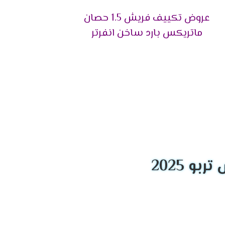
عروض تكييف فريش 1.5 حصان
ة للعمل على تقديم خدمة الصيانة باحتراف وبأقصى
ماتريكس بارد ساخن انفرتر
 الأم مدتها 5 أعوام تشمل كافة خدمات ما بعد البيع بصورة مجانية كليًا، وذلك داخل فترة
عملاء، وتكون ملحقة بفترة ضمان خاصة بها.
يع وإعطائهم بيانات العميل و العنوان المفصل
لخاطئ للجهاز.
و 2025
إجابة على كافة الاستفسارات الموجهة منهم
 ممثل الخدمة يتم تحويل المكالمة فورًا للقسم
تكييف.
كة عملت على إتاحة عمل قسم خدمة العملاء طوال