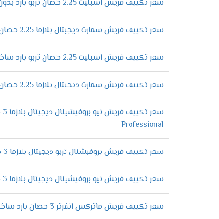
أفضل الامكانيات الحديثة هتحصل عليها فقط و
سعر تكييف فريش اسبليت 2.25 حصان تربو بارد بدون بلازما
التى تعمل على أعطاء الوحدة الداخلية إشارة
تشغيلها مرة اخرى .
سعر تكييف فريش سمارت ديجيتال بلازما 2.25 حصان بارد فقط
مواصفات تكي
سعر تكييف فريش اسبليت 2.25 حصان تربو بارد ساخن بدون بلازما
وحدة تحكم لاسلكية
علشان يكون استخدام المكيف سهل على جميع ع
سعر تكييف فريش سمارت ديجيتال بلازما 2.25 حصان بارد ساخن
يتم ضبط درجات التبريد من خلاله فلا نستطيع 
فلاتر لتنظيف الهواء
الان هتكون حياتك مختلفة عند شراء تكييف فري
Professional
تميزها وتجعلها تعمل بكفاءة عالية على تنظ
استخدام فريون
R22
سعر تكييف فريش بروفيشنال تربو ديجيتال بلازما 3 حصان بارد
معظم المكيفات التى توجد فى الاسواق لا تحت
ولكن الان مع تكييف فريش هتحصل على كفاءة وتميز لأننا نستخدم غاز فريون R22 الجديد 
سعر تكييف فريش نيو بروفيشينال ديجيتال بلازما 3 حصان بارد ساخن
مميزات تكيي
سعر تكييف فريش ماتركس انفرتر 3 حصان بارد ساخن
التميز بخاصية التشخيص
الذاتى