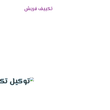
منتجاتها وقطع الغيار الأصلية داخل تلك الفرو
تكييف فريش
هذا بالإضافة إلى توافر كوادر فنية بشرية تع
جودة بدون أخطاء.
الضمان حتى نهايته.
وبعد إنتهاء فترة الضمان الملحقة مع جهاز ا
أيضًا يوفر وكلاء شركة فريش إمكانية طلب الش
للمنزل، وسيتم توصيل المنتج للمنزل.
كما توفر الشركة مهندسين تركيب ذوي خبرة ف
خدمة عملاء تكييفات فريش 024
إليكم كافة التفاصيل حول قسم خدمة العملاء الخاص
تتمتع خدمة عملاء تكييفات فريش بكونها ذات 
وتلقي الشكاوى والمقترحات بصدر رحب.
بالإضافة إلى التعاون القائم بين ممثلي خدمة
الخاص بما يحتاجه العميل، مثالًا على هذا قس
وقد قامت الشركة بتعيين ممثلي خدمة مدربين 