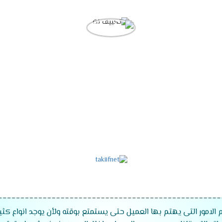
 الامور التى يهتم بها العميل حتى يستمتع بوقته ولأن يوجد انواع كثي