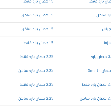
1.5 حصان بارد فقط
ميزات المختلفة التى تجعله اكثر كفاءة فنحن نقوم بصناعتها بشكل عالى
1.5 حصان بارد ساخن
 نهتم بالتجويف الداخلى لها لتكون أكثر أمان وكفاءة .
1.5 حصان بارد ساخن
 من الهواء المكيف من خلال خاصية التحكم فى توجيه الهواء يدويا 
لتى توجد فى الاسواق .
1.5 حصان بارد فقط
يف فريش نيو بروفيشنال "ديجيتال بالبلازما 2024
2.25 حصان بارد فقط
افر فى أجهزة فريش المتطورة التى تعمل على الوضع الدافئ أيضا خلال
2.25 حصان بارد ساخن
من قضاء جميع أعماله بشكل أفضل وبسيط .
2.25 حصان بارد فقط
تع بتشغيل الجهاز دون التعرض لأى ازعاج لأننا بنوفر لكم خاصية ال
وراحة فنحن نهتم دائما بتوفير الافضل من اجل اسعادكم بكل جديد .
2.25 حصان بارد ساخن