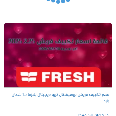
عبر الضغط على بضعة أزرار فقط بجهاز التحكم عن بعد من
أي مكان بالغرفة. كما قامت الشركة بإضافة كافة الأوضاع
والتقنيات المتواجدة بجهاز تكييفات فريش بجهاز التحكم،
حتى يكون من السهل تشغيل كل أي وضع أو خاصية عبر زر
معين دون أي عقبات أو صعوبة. بالإضافة إلى أن أعطال جهاز
التحكم عن بعد تعتبر من الأعطال مجانية الصيانة داخل فترة
قائمة اسعار تكييف فريش 2.25 2025
الضمان الملحقة مع جهاز التكييف والتي تكون مدتها 5
أعوام، حيث تعد فترة طويلة مقارنةً ببعض الماركات الأخرى
آخر تحديث 2026/08/06
المتواجدة في السوق المصري.
تعرف على الفرق بين
موديلات تكييف فريش
2024
مميزات تكييف فريش سمارت
"ديجيتال بالبلازما" .
سعر تكييف فريش بروفيشنال تربو ديجيتال بلازما 1.5 حصان
بارد
التميز بسرعة التبريد السريع
يحتوى تكييف فريش على المواصفات الجديدة
1.5 حصان بارد فقط