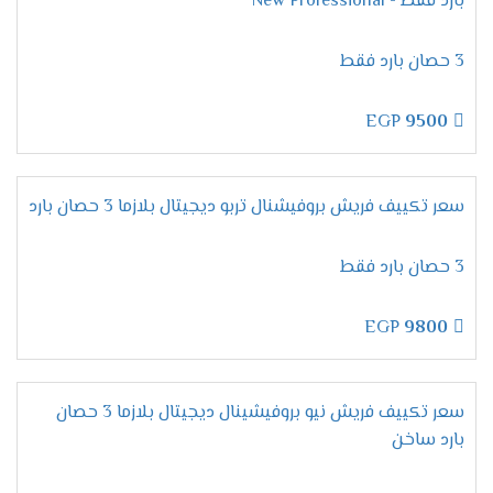
بارد فقط - New Professional
استهلاك الكهرباء التى تعمل على توفير الكهرباء
لكى يستمتع كل شخص بتشغيل المكيف دون اى
توتر او قلق من التعرض لمشكله من الناحية الماديه .
3 حصان بارد فقط
التميز بالوضع البارد /الساخن
EGP
9500
نستخدم الان جهاز مكيف يعمل بشكل عالى الكفاءة
وفى نفس الوقت يمكننا استخدامه فى الصيف لتبريد
الغرفه وعدم الشعور بدرجات الحرارة المرتفعه كما أننا
سعر تكييف فريش بروفيشنال تربو ديجيتال بلازما 3 حصان بارد
نستطيع استخدامه فى فصل الشتاء لتدفئة الغرفه
من البروده التى تكون سبب فى توترنا وبكده
هنستمتع بجهاز عالى الكفاءة دائما .
3 حصان بارد فقط
التميز بخاصية التتبع
EGP
9800
عندما تفكر فى شراء مكيف لا تجد اهم ولا افضل من
فريش جهاز مميز يحتوى على خاصية التتبع التى
تعمل على اتباع جميع العملاء المتواجدين فى الغرفه
سعر تكييف فريش نيو بروفيشينال ديجيتال بلازما 3 حصان
يعنى مهما قمت بالتحرك فى المكان هتستمتع
بارد ساخن
بالهواء المكيف الصادر من الجهاز فنحن نوفر لكم كل
ما هو جديد وممتع .