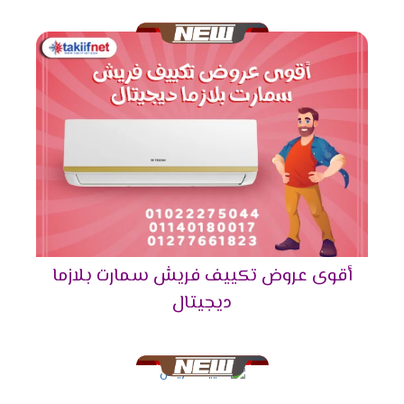
تكييف فريش 5حصان يتناسب مع مساحة 50 متر مربع
.
تكييف فريش 6 حصان يتناسب مع مساحة 60 متر
مربع .
تكييف فريش 7.5 حصان يتناسب مع مساحة 70 متر
مربع .
توكيل فريش للتكييفات 2024
فيما يلي بعض المعلومات الهامة الواجب التعرف عليها حول
توكيل شركة فريش، وهي كالأتي:
تمتلك شركة فريش للتكييفات عدد كبير من مراكز
أقوى عروض تكييف فريش سمارت بلازما
البيع الخاصة بها وفروع وكلائها المعتمدين في
ديجيتال
محافظات مصر ومدنها المختلفة، وتعمل الشركة على
توفير كافة منتجاتها وقطع الغيار الأصلية داخل تلك
الفروع.
هذا بالإضافة إلى توافر كوادر فنية بشرية تعمل بـ
قسم الصيانة التابع لفروع ومراكز الوكلاء بأعلى