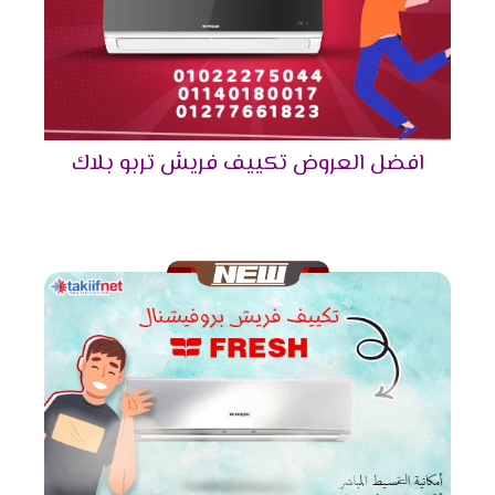
خدمة عملاء تكييفات فريش
2024
إليكم كافة التفاصيل حول قسم خدمة العملاء الخاص بـ
فريش للتكييفات، وهي:
تتمتع خدمة عملاء تكييفات فريش بكونها ذات سمعة
افضل العروض تكييف فريش تربو بلاك
طيبة في الأسواق العربية، من حيث سرعة الرد على
العملاء والإجابة على كافة الاستفسارات الموجهة
منهم وتلقي الشكاوى والمقترحات بصدر رحب.
بالإضافة إلى التعاون القائم بين ممثلي خدمة العملاء
والعملاء المتصلين، وفي حال لم تكن الإجابة من
ضمن اختصاص ممثل الخدمة يتم تحويل المكالمة فورًا
للقسم الخاص بما يحتاجه العميل، مثالًا على هذا
قسم الصيانة إن كان الاستفسار الخاص بالعميل
متعلق بـ عطل في جهاز التكييف.
وقد قامت الشركة بتعيين ممثلي خدمة مدربين على
مستوىً عالٍ للوصول للخبرة المطلوبة لهذا العمل، كما
أن الشركة عملت على إتاحة عمل قسم خدمة العملاء