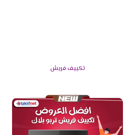
مستوى من الخبرة للعمل على تقديم خدمة الصيانة
باحتراف وبأقصى جودة بدون أخطاء.
كما تقدم فروع توكيل شركة فريش للتكييفات ضمان
معتمد من الشركة الأم مدتها 5 أعوام تشمل كافة
خدمات ما بعد البيع بصورة مجانية كليًا، وذلك داخل
فترة الضمان حتى نهايته.
وبعد إنتهاء فترة الضمان الملحقة مع جهاز التكييف
تقدم الشركة عروض وخصومات على قطع الغيار
الأصلية لجميع العملاء، وتكون ملحقة بفترة ضمان
تكييف فريش
خاصة بها.
أيضًا يوفر وكلاء شركة فريش إمكانية طلب الشراء لأي
موديل أو منتج لأجهزة فريش عبر التواصل مع الفرع أو
مركز البيع وإعطائهم بيانات العميل و العنوان
المفصل للمنزل، وسيتم توصيل المنتج للمنزل.
كما توفر الشركة مهندسين تركيب ذوي خبرة في
تركيب أجهزة التكييفات، حتى يتم تجنب أي مشكلة
نتيجة التركيب الخاطئ للجهاز.