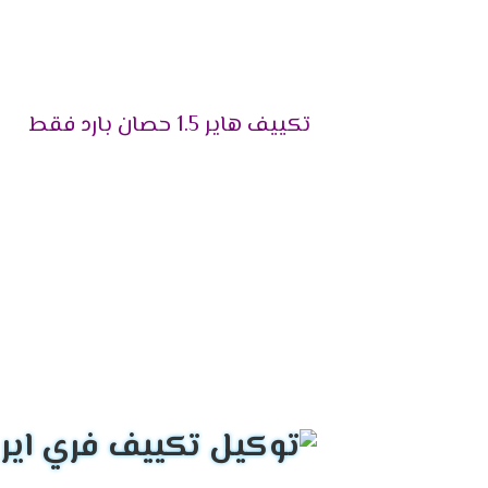
تكييف Haier يحظى بشعبية كبيرة بين العملاء
والمؤسسات.
استدامة وتكنولوجيا
تكييف هاير 1.5 حصان بارد فقط
تلتزم Haier بالاستدامة البيئية وتعتمد عل
جديدة لتلبية احتياجات العملاء بشكل أفضل.
جميع الحقوق محفوظة © 2024 Haier.