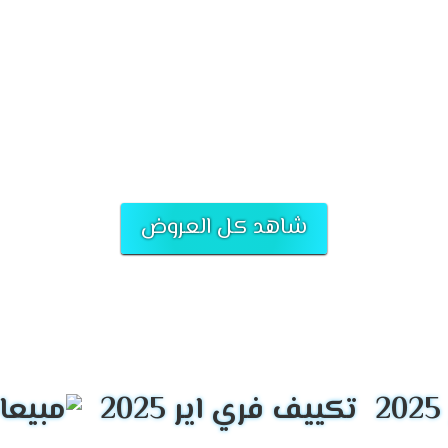
 نظرًا لجودته العالية وأدائه الموثوق به. تمتاز العلامة التجارية بتقديم حلو
ى تكنولوجيا حديثة لتقليل استهلاك الطاقة وتقليل البصمة البيئية. تسعى ا
شاهد كل العروض
تكييف فري اير 2025