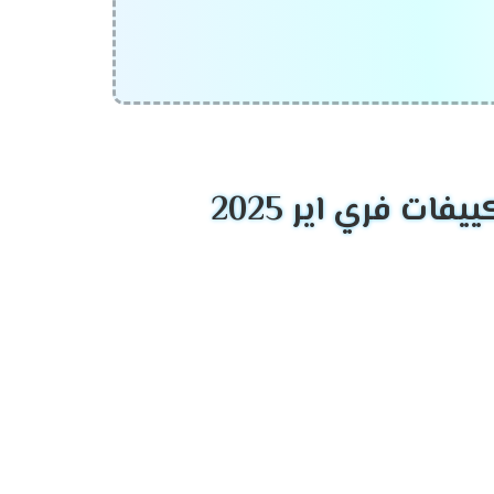
صناعة تكييف الهواء عالي الجودة. تأسست Haier في عام 1984 في الصين ونمت لتصبح إحدى العلامات التجارية الرائدة عالميًا في
ت فري اير 2025