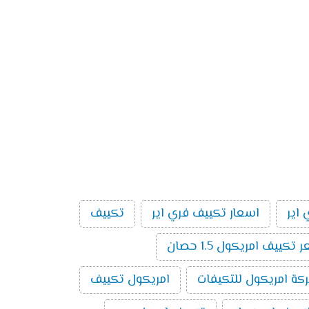
اير
اسعار تكييف فري اير
تكييف
تكييف امريكول 1.5 حصان
كة امريكول للتكيفات
امريكول تكييف