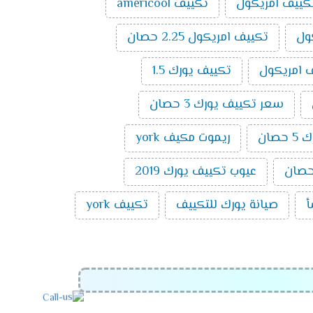
كييف امريكول
تكييف americool
ول
تكييف امريكول 2.25 حصان
 امريكول
تكييف يورك 1.5
سعر تكييف يورك 3 حصان
صان
ريموت مكيف york
عيوب تكييف يورك 2019
أ
صيانة يورك للتكييف
تكييف york