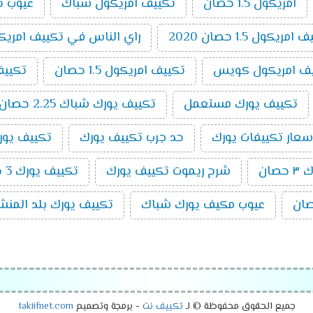
امريكول 1.5 حصان
تكييف امريكول شباك
عيوب ت
يكول 1.5 حصان 2020
راي الناس في تكييف امريك
ف امريكول كويس
تكييف امريكول 1.5 حصان
تكييف
تكييف يورك مستعمل
تكييف يورك شباك 2.25 حصان
سعار تكييفات يورك
حد جرب تكييف يورك
تكييف يورك 5 ح
صان
شرح ريموت تكييف يورك
تكييف يورك 3 حصان
عيوب مكيف يورك شباك
تكييف يورك بلد المنش
جميع الحقوق محفوظة © لـ
تكييف نت
- برمجة وتصميم
takiifnet.com