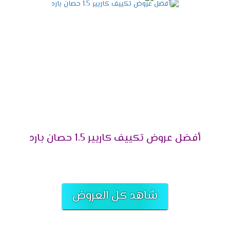
الاستمتاع بخاصية التتبع
يحتوى تكييف كاريير اوبتى ماكس على افضل
الخواص الجديدة المتطورة التى تجعلنا متميزين من
أهمها خاصية التتبع التى تعمل على اتباع جميع
الأفراد الموجودة فى المكان مهما تم التحرك فى
الغرفه يتم الاستمتاع بالهواء البارد .
مميزات خاصية تدفق الهواء
الكثير من المكيفات تعمل على توفير الهواء المكيف
بشكل مباشر على المستهلك مما يسبب للعميل
الكثير من الازعاج والتعب ولذلك السبب قمنا بتوفير
أفضل عروض تكييف كاريير 1.5 حصان بارد
تكييف كاريير مزود بخاصية تدفق الهواء التى تعمل
على توفير أفضل درجة من الهواء بشكل تدريجى
ليكون مناسب للعملاء من خلال اصدار الهواء اعلى
الغرفه ليتم توفير بشكل مناسب وممتع .
شاهد كل العروض
مميزات تكييفات كاريير اوبتى ماكس
بارد ساخن 2024