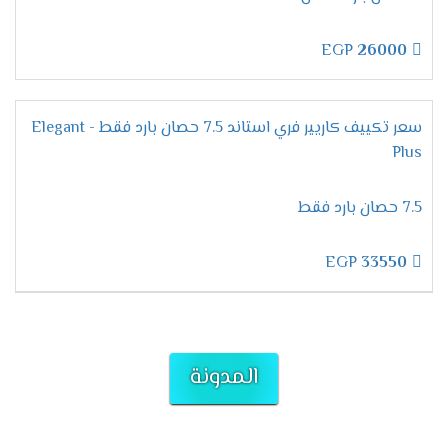
يتميز جهاز كاريير اوبتى ماكس انفرتر بكل جديد من
حيث الكفاءة والمواصفات واحتوائه على خاصية البلازما
EGP
26000
التى تعمل على تنظيف المكان من الجراثيم
والفيروسات التي لا نستطيع إزالتها كما أنها تعمل
على التخلص من اى روائح فى الغرفه تسبب للعميل
سعر تكييف كاريير فري استاند 7.5 حصان بارد فقط - Elegant
ازعاج .
Plus
انفرد بتكنولوجيا الانفرتر
7.5 حصان بارد فقط
اختيار التكييف أمر ضرورى لكل شخص ولابد من اختيار
الجهاز المتطور المعروف بكفاءته وهذا ستجده فى
تكييف كاريير اوبتى ماكس انفرتر الدى يمتعنا
EGP
33550
بخاصية الانفرتر التي تعمل على تقليل استهلاك
الكهرباء حتى يتم استخدام الجهاز للوقت المناسب لنا
دون اى قلق من الناحية المادية .
المدونة
توفير خاصية الواى فاى
عايز تتحكم فى الجهاز من خارج المنزل دلوقتى تمتعنا
شركة تكييف كاريير اوبتى ماكس انفرتر بخاصية الواى