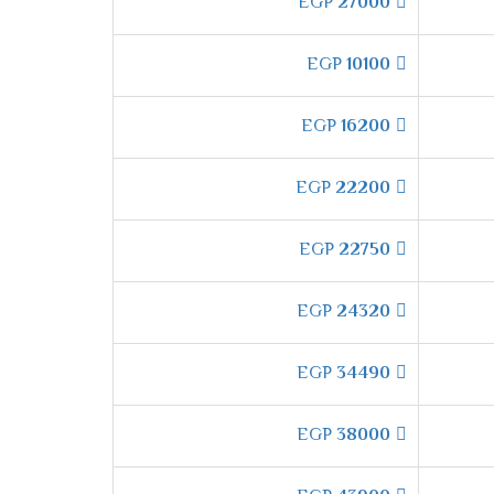
EGP
27000
EGP
10100
تميز الدائم وفرنا لكم الان افضل انواع الفريون
EGP
16200
EGP
22200
EGP
22750
EGP
24320
EGP
34490
EGP
38000
لى تكييف كاريير هتستمتع بخاصية الانفرتر التى
ات طويلة ولا تتعرض لأى مشكلة من الناحية