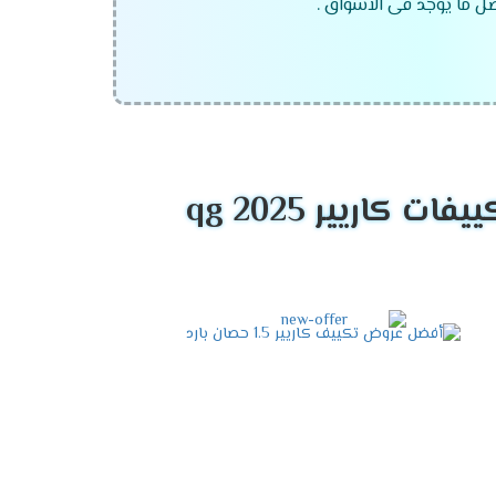
ضل ما يوجد فى الاسواق .
كاريير qg 2025