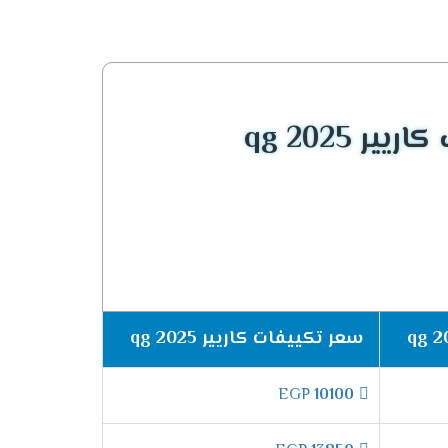
 التى تعمل على اتباع جميع الأفراد الموجودة فى
 والتعب ولذلك السبب قمنا بتوفير تكييف كاريير
ر qg 2025
اصدار الهواء اعلى الغرفه ليتم توفير بشكل
ل على الجهاز لأننا نقوم بتشغيله خلال فصل الشتاء
 .
سعر تكييفات كاريير qg 2025
ل التى تعمل على توفير أفضل درجة من التبريد
EGP
10100