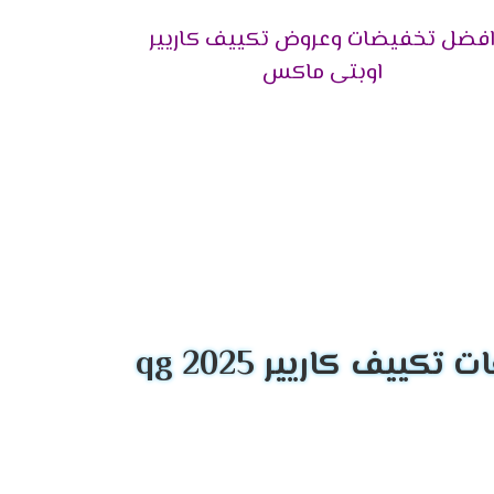
فضل تخفيضات وعروض تكييف كاريير
اوبتى ماكس
لكهربائى أثناء تشغيل الجهاز كما أن تتميز تلك
.
اليدوى للهواء المكيف أعلى وأسفل الغرفه لكى
فر لكم الان خاصية التشغيل الهادئ التى تعمل
الهواء المكيف يمين ويسار الغرفة لكى تقضى وقتا