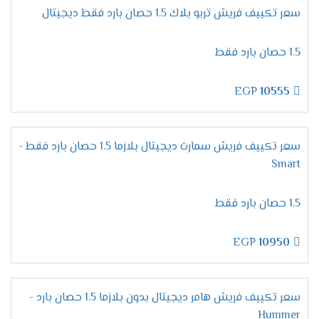
"ديجيتال بالبلازما" 2024
سعر تكييف فريش تربو بلاك 1.5 حصان بارد فقط ديجيتال
الرقى فى تصميم الوحدة الداخلية
استمتع الان مع تكييف فريش بأحدث المواصفات
1.5 حصان بارد فقط
الجديدة التى تزيد من كفاءة الجهاز والانفراد
بالتصميم الحديث للوحدة الداخلية التى تعتبر من
EGP
10555
أفضل ما يحتوى علية الجهاز تصميم يتناسب مع
جميع الديكورات والآزواق المختلفة تضيف للمكان
جمالا ورقى .
سعر تكييف فريش سمارت ديجيتال بلازما 1.5 حصان بارد فقط -
الانفراد بمبادلات عالية الكفاءة
Smart
تحتوى المبادلات الحرارية على الكثير من المميزات
المختلفة التى تجعله اكثر كفاءة فنحن نقوم
1.5 حصان بارد فقط
بصناعتها بشكل عالى الدقة وتكون من أكفئ انواع
المواسير التى تكون من النحاس لكى تتحمل مرور الغاز
EGP
10950
بها كما أننا نهتم بالتجويف الداخلى لها لتكون أكثر
أمان وكفاءة .
التحكم فى توجيه الهواء يدويا
سعر تكييف فريش هامر ديجيتال بدون بلازما 1.5 حصان بارد -
Hummer
لكى تستمتع بتشغيل المكيف وتحصل على افضل درجة