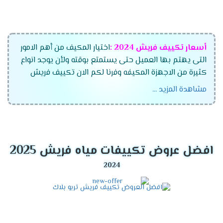
أسعار تكييف فريش
2024
:
اختيار المكيف من أهم الامور
التى يهتم بها العميل حتى يستمتع بوقته ولأن يوجد انواع
كثيرة من الاجهزة المكيفه وفرنا لكم الان تكييف فريش
الجديد بجميع أنواعه وموديلاته المتعددة وقدراته التى
مشاهدة المزيد ...
تتناسب مع جميع العمءلاء ،اختار الان مكيف فريش
واستمتع بأفضل الاسعار التى تتناسب مع جميع العملاء
وتنفرد الشركة بتقديم أفضل الخواص الجديدة فى الجهاز
لكى تنال إعجابكم .
افضل عروض تكييفات مياه فريش 2025
موديلات تكييف فريش
2024
تكييف فريش ماتريكس انفرتر ديجيتال
تكييف فريش سمارت "ديجيتال بالبلازما" .
تكييف فريش نيو بروفيشنال "ديجيتال بالبلازما ".
تكييف فريش بروفيشنال تربو "ديجيتال بالبلازما ".