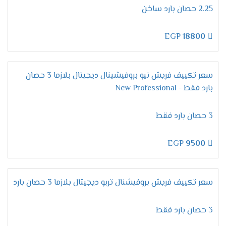
2.25 حصان بارد ساخن
مميزات تكييف فريش ماتريكس
انفرتر ديجيتال 2024
EGP
18800
التميز بتكنولوجيا الانفرتر
يحتوى تكييف فريش على احدث تكنولوجيا يرغب
العميل بها وهى الانفرتر التى تعمل على تقليل
سعر تكييف فريش نيو بروفيشينال ديجيتال بلازما 3 حصان
بارد فقط - New Professional
استهلاك الكهرباء التى تعمل على توفير الكهرباء
لكى يستمتع كل شخص بتشغيل المكيف دون اى
توتر او قلق من التعرض لمشكله من الناحية الماديه .
3 حصان بارد فقط
التميز بالوضع البارد /الساخن
EGP
9500
نستخدم الان جهاز مكيف يعمل بشكل عالى الكفاءة
وفى نفس الوقت يمكننا استخدامه فى الصيف لتبريد
الغرفه وعدم الشعور بدرجات الحرارة المرتفعه كما أننا
سعر تكييف فريش بروفيشنال تربو ديجيتال بلازما 3 حصان بارد
نستطيع استخدامه فى فصل الشتاء لتدفئة الغرفه
من البروده التى تكون سبب فى توترنا وبكده
هنستمتع بجهاز عالى الكفاءة دائما .
3 حصان بارد فقط
التميز بخاصية التتبع