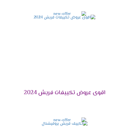
موديل أو منتج لأجهزة فريش عبر التواصل مع الفرع أو
مركز البيع وإعطائهم بيانات العميل و العنوان
المفصل للمنزل، وسيتم توصيل المنتج للمنزل.
كما توفر الشركة مهندسين تركيب ذوي خبرة في
تركيب أجهزة التكييفات، حتى يتم تجنب أي مشكلة
نتيجة التركيب الخاطئ للجهاز.
خدمة عملاء تكييفات فريش
2024
إليكم كافة التفاصيل حول قسم خدمة العملاء الخاص بـ
فريش للتكييفات، وهي:
تتمتع خدمة عملاء تكييفات فريش بكونها ذات سمعة
اقوى عروض تكييفات فريش 2024
طيبة في الأسواق العربية، من حيث سرعة الرد على
العملاء والإجابة على كافة الاستفسارات الموجهة
منهم وتلقي الشكاوى والمقترحات بصدر رحب.
بالإضافة إلى التعاون القائم بين ممثلي خدمة العملاء
والعملاء المتصلين، وفي حال لم تكن الإجابة من