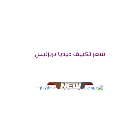
المناسب وتوضح لنا جميع الخواص التى تعمل فى
الجهاز .
مميزات تكييف ميديا ميشن
2025
التميز بالتبريد السريع
سعر تكييف ميديا بريزليس
علشان تقدر تتخلص من حر الصيف المزعج كان من
الضرورى أن نوفر لكم تكييف ميديا المزود باقوى سعة
تبريد تعمل على تبريد المكان والاستمتاع بوقتنا .
التميز بالتشغيل التلقائى
لانقطاع الكهرباء المتكرر وفرنا لعملائنا الكرام خاصية
التشغيل التلقائى التى تعمل على اعادة تشغيل
الجهاز مرة اخرى عند عودة الكهرباء وتقوم بحفظ
كافة الخواص التى كانت تعمل ليعيد تشغيلها مرة
أخرى وبجانب كل تلك المميزات تحافظ على الجهاز من