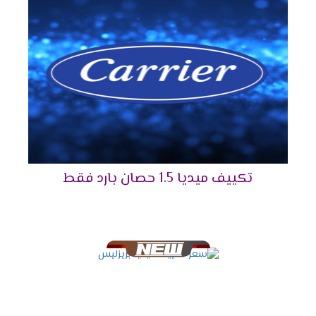
الفيروسات والجراثيم وأيضا تقوم بإزالة اى روائح
كريهة كما انها تقوم بتوزيع الهواء فى جميع انحاء
الغرفة .
فلاتر تنظيف الهواء
نوفر لكم أفضل فلاتر تعمل على تنظيف الهواء
الصادر من الخارج بشكل طبيعى وسهل كما أننا بنوفر
لكم مؤشر فى الجهاز يظهر لكم الوقت المناسب
ليقوم العميل بتنظيف الفلاتر من أى أتربة وأكثر ما
تكييف ميديا 1.5 حصان بارد فقط
يميز تلك الفلاتر أنها سهلة التنظيف ويستطيع أى
شخص تنظيفها .
شاشة عرض ديجيتال
أستمتع مع أجهزة ميديا بأقوى شاشة عرض ديجيتال
تعمل بالتكنولوجيا الحديثة التى تزيد من اختلاف
المكيف فى الاسواق فنحن من خلالها نستطيع
معرفة درجة حرارة الغرفة حتى يتم ضبطها بالشكل