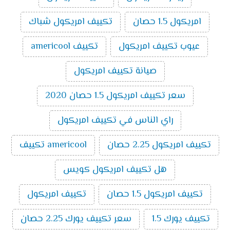
حصان بارد ساخن
10000
سعر تكييف ميديا اسبليت ارضي سقفي 3 حصان
امريكول 1.5 حصان
تكييف امريكول شباك
بارد ساخن
11800
سعر تكييف ميديا اسبليت ارضي سقفي 4 حصان
عيوب تكييف امريكول
تكييف americool
بارد ساخن
16200
سعر تكييف ميديا اسبليت ارضي سقفي 5 حصان
صيانة تكييف امريكول
بارد ساخن
18300
سعر تكييف امريكول 1.5 حصان 2020
تكييفات ميديا
راي الناس في تكييف امريكول
تُعد تكييفات ميديا من ماركات التكييف المتميزة التي تتوفر
بالأسواق ومن أهم مميزاتها سعرها المناسب ومن أهم ما
تكييف امريكول 2.25 حصان
americool تكييف
يميز تكييفات ميديا الآتي:
الذكاء الصناعي:
تُعتبر تكييفات ميديا من أفضل
هل تكييف امريكول كويس
ماركات التكييف الذكية حيث أن بعض الموديلات التي
تصدر منه تمتلك إمكانية الاتصال بالواي فاي والتي
تكييف امريكول 1.5 حصان
تكييف امريكول
تسمح بالتحكم فيه من خارج المنزل.
خاصية البلازما:
تنقي هذه الخاصية الموجودة في عدد
تكييف يورك 1.5
سعر تكييف يورك 2.25 حصان
من موديلات تكييفات ميديا الهواء من الروائح الغير