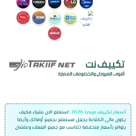
أسعار تكييف ميديا 2026 :
استمتع الان بشراء مكيف
يكون عالى الكفاءة يجعل مستمتع بجميع أوقاتك وأيضا
يتوافر بأسعار منخفضة تتناسب مع جميع العملاء وعلشان
راحة عملاءنا المتميزين كان لابد أن نوفر لكم تكييفات ميديا