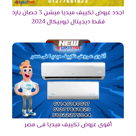
من استخدام الجهاز كثيرا لا تقل كفاءته ويبقى عالى
الكفاءة .
اجدد عروض تكييف ميديا ميشن 3 حصان بارد
التميز بخاصية الانفرتر
فقط ديجيتال تروبيكال 2024
أحصل دلوقتى على الجهاز اللى هيخليك مستمتع
بكل أوقاتك وأيضا يوفر لنا أفضل تكنولوجيا حديثة
وهى الانفرتر التى تعمل على تقليل استهلاك
الكهرباء حتى يستطيع استخدام الجهاز لأطول فترة
ممكنة دون التعرض لأى مشكلة من الناحية المادية .
التميز بالتشغيل الهادئ
اختار الجهاز اللى هيخليك تستمتع بوقتك دون ازعاج أو
ضوضاء ولأن راحة العميل تهمنا تم توفير مكيف ميديا
مزود بخاصية التشغيل الصامت التى تعمل على كتم
صوت الكمبريسور ليتم تشغيله فى هدوء ونستمتع
بكل الإمكانيات الموجودة فى الجهاز .
أقوى عروض تكييف ميديا فى مصر
التميز بإمكانية إزالة الرطوبة