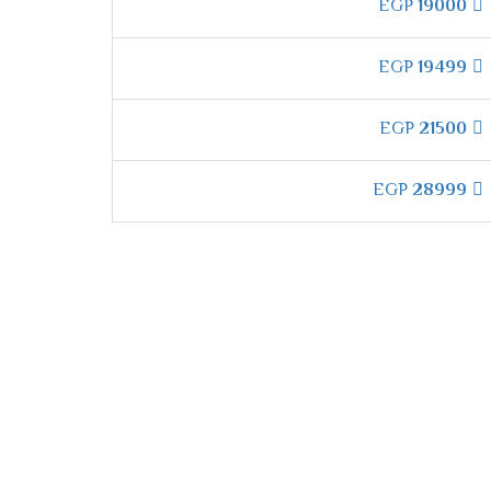
EGP
19000
 هيتم تحويل الثلج الى مياه يتم التخلص منها
EGP
19499
EGP
21500
EGP
28999
لجهاز .
ة المادية .
ما أنها تعمل على ازالة اى روائح كريهة في
هدوء .