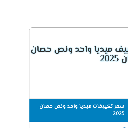
أسفل الغرفه حتى يكون المكان ممتع .
يف ميديا واحد ونص حصان
سبة للعملاء لان الجهاز يتوافر اعلى الغرفه معنا
تى توفر لنا أفضل درجة تبريد يمين ويسار الغرفه .
سعر تكييفات ميديا واحد ونص حصان
2025
ريموت كنترول يستخدم للتحكم فى جميع إمكانيات