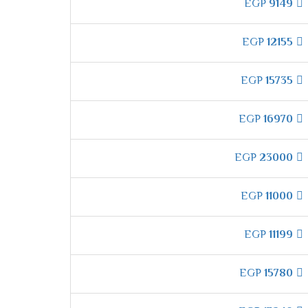
EGP
9149
EGP
12155
ز بتشغيل نفسه اوتوماتك عند الوصول للوقت
EGP
15735
EGP
16970
فة ليكون المكان بالكامل ممتع وتلك التميز لا
EGP
23000
EGP
11000
 تعمل على تبريد المكان بالمستوى المناسب للعميل
EGP
11199
EGP
15780