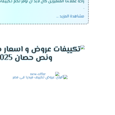
راحة عملاءنا المتميزين كان لابد أن نوفر لكم تكييفا
.
مشاهدة المزيد ...
تكييف ميديا انفرتر .
تكييف ميديا ميشن .
تكييف ميديا ارضى سقفى .
ونص حصان 2025
التميز بالوضع البارد /الساخن
يحتوى مكيف ميديا على أقوى الامكانيات يعم
الشتاء لتدفئة المكان من البرودة وبالرغم من 
التميز بخاصية الانفرتر
أحصل دلوقتى على الجهاز اللى هيخليك مستمت
يستطيع استخدام الجهاز لأطول فترة ممكنة دو