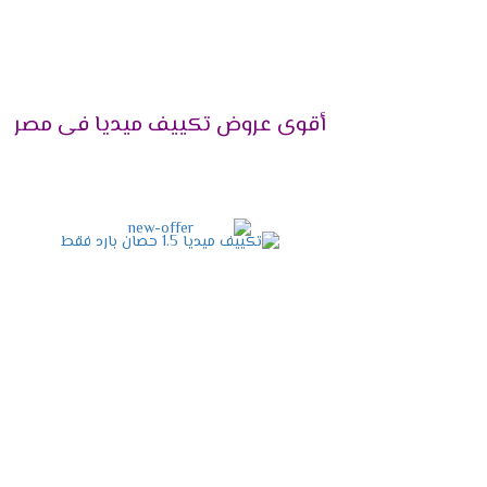
التميز بالتشغيل الهادئ
اختار الجهاز اللى هيخليك تستمتع بوقتك دون
الكمبريسور ليتم تشغيله فى هدوء ونستمتع بك
أقوى عروض تكييف ميديا فى مصر
التميز بإمكانية إزالة الرطوبة
يحتوى الجهاز على خاصية التشغيل الجاف ال
للمستهلك .
التصميم المتناسق الحديث
الشكل الخارجى للجهاز مهم لكى يكون التكيي
لمسة من الابداع والجمال .
خاصية البلازما كلاستر
أنفرد يالا بجهاز ميديا وأستمتع باحتوائه على