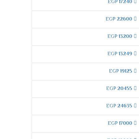
لك الامر ما يبحث عنة العملاء .
EGP
17240
EGP
22600
تعنا بمكان جميل وممتع فنحن نعمل من اجل
EGP
13200
EGP
13249
ثات البيئة .
EGP
19125
 صحة العملاء ولا تسبب اى تلوث للبيئة كما يقوم
EGP
20455
EGP
24635
ن خلالها نقوم بضبط الجهاز على وقت محدد وسيقوم
EGP
17000