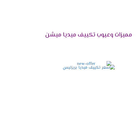
 بخاصية التشغيل الصامت التى تعمل على كتم صوت
مميزات وعيوب تكييف ميديا ميشن
هواء نظيف وصحى لا يسبب أى مشاكل صحية
لية تتناسب مع جميع الديكورات تضيف للمكان
جراثيم وأيضا تقوم بإزالة اى روائح كريهة كما انها