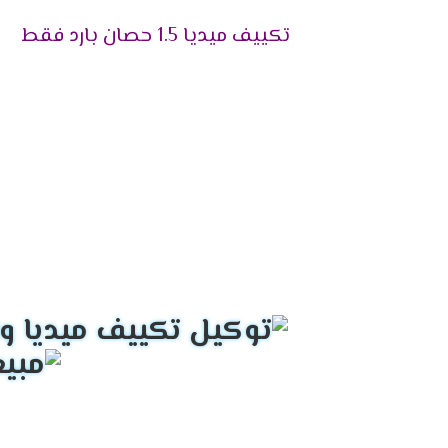
تقوم بتوزيع الهواء فى جميع انحاء الغرفة .
تكييف ميديا 1.5 حصان بارد فقط
فلاتر تنظيف الهواء
نوفر لكم أفضل فلاتر تعمل على تنظيف الهوا
بتنظيف الفلاتر من أى أتربة وأكثر ما يميز 
شاشة عرض ديجيتال
أستمتع مع أجهزة ميديا بأقوى شاشة عرض ديج
الغرفة حتى يتم ضبطها بالشكل المناسب وتوض
التميز بالتبريد السريع
علشان تقدر تتخلص من حر الصيف المزعج كان من
التميز بالتشغيل التلقائى
لانقطاع الكهرباء المتكرر وفرنا لعملائنا ال