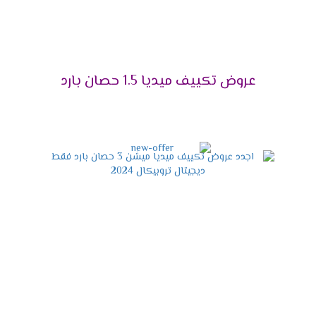
 ازعاج أو ضوضاء ولأن راحة العميل تهمنا تم توفير مكيف ميديا مزود
ل الإمكانيات الموجودة فى الجهاز .
عروض تكييف ميديا 1.5 حصان بارد
تى تعمل على تجفيف الهواء من الرطوبة التى توجد به حتى يكون ال
مواصفات تكييف ميديا أنفرتر 2024
ف مناسب للعملاء ولتلك السبب وفرنا لكم احدث تصميم للوحدة الداخ
 خاصية البلازما التى تعمل على تنظيف المكان والهواء من الفيروسات وال