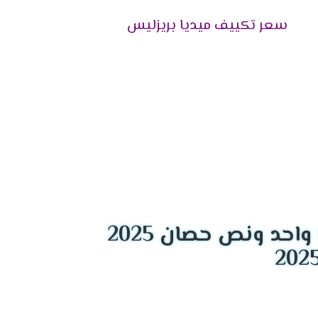
سعر تكييف ميديا بريزليس
الجهاز يظهر لكم الوقت المناسب ليقوم العميل
اسواق فنحن من خلالها نستطيع معرفة درجة حرارة
احد ونص حصان 2025
ى تبريد المكان والاستمتاع بوقتنا .
اخرى عند عودة الكهرباء وتقوم بحفظ كافة الخواص