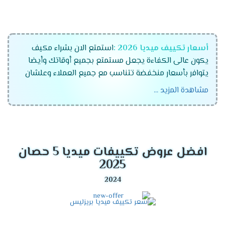
أسعار تكييف ميديا 2026 :
استمتع الان بشراء مكيف
يكون عالى الكفاءة يجعل مستمتع بجميع أوقاتك وأيضا
يتوافر بأسعار منخفضة تتناسب مع جميع العملاء وعلشان
راحة عملاءنا المتميزين كان لابد أن نوفر لكم تكييفات ميديا
مشاهدة المزيد ...
الجهاز رقم واحد فى الاسواق المتميز والمزود بالكثير من
الخواص الجديدة ونستخدم له الكثير من الاساليب المتطورة .
موديلات تكييف ميديا 2026
افضل عروض تكييفات ميديا 5 حصان
تكييف ميديا انفرتر .
2025
تكييف ميديا ميشن .
تكييف ميديا ارضى سقفى .
مميزات تكييف ميديا أنفرتر
2026