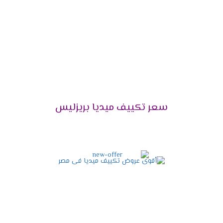
التميز بالوضع البارد /الساخن
يحتوى مكيف ميديا على أقوى الامكانيات يعمل معنا
فى كل الاوقات فى الصيف يستخدم لتبريد الغرفه
وعدم الشعور بدرجات الحرارة العالية وأيضا يستخدم
فى فصل الشتاء لتدفئة المكان من البرودة وبالرغم
من استخدام الجهاز كثيرا لا تقل كفاءته ويبقى عالى
الكفاءة .
سعر تكييف ميديا بريزليس
التميز بخاصية الانفرتر
أحصل دلوقتى على الجهاز اللى هيخليك مستمتع
بكل أوقاتك وأيضا يوفر لنا أفضل تكنولوجيا حديثة
وهى الانفرتر التى تعمل على تقليل استهلاك
الكهرباء حتى يستطيع استخدام الجهاز لأطول فترة
ممكنة دون التعرض لأى مشكلة من الناحية المادية .
التميز بالتشغيل الهادئ