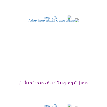
شخص تنظيفها .
شاشة عرض ديجيتال
أستمتع مع أجهزة ميديا بأقوى شاشة عرض ديجيتال
تعمل بالتكنولوجيا الحديثة التى تزيد من اختلاف
المكيف فى الاسواق فنحن من خلالها نستطيع
معرفة درجة حرارة الغرفة حتى يتم ضبطها بالشكل
المناسب وتوضح لنا جميع الخواص التى تعمل فى
الجهاز .
مميزات تكييف ميديا ميشن
2025
التميز بالتبريد السريع
مميزات وعيوب تكييف ميديا ميشن
علشان تقدر تتخلص من حر الصيف المزعج كان من
الضرورى أن نوفر لكم تكييف ميديا المزود باقوى سعة
تبريد تعمل على تبريد المكان والاستمتاع بوقتنا .