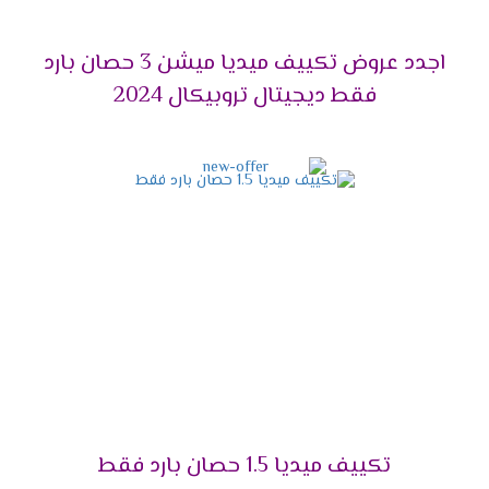
مناسب للعملاء ولتلك السبب وفرنا لكم احدث تصميم
للوحدة الداخلية تتناسب مع جميع الديكورات تضيف
اجدد عروض تكييف ميديا ميشن 3 حصان بارد
للمكان لمسة من الابداع والجمال .
فقط ديجيتال تروبيكال 2024
خاصية البلازما كلاستر
أنفرد يالا بجهاز ميديا وأستمتع باحتوائه على خاصية
البلازما التى تعمل على تنظيف المكان والهواء من
الفيروسات والجراثيم وأيضا تقوم بإزالة اى روائح
كريهة كما انها تقوم بتوزيع الهواء فى جميع انحاء
الغرفة .
فلاتر تنظيف الهواء
نوفر لكم أفضل فلاتر تعمل على تنظيف الهواء
الصادر من الخارج بشكل طبيعى وسهل كما أننا بنوفر
لكم مؤشر فى الجهاز يظهر لكم الوقت المناسب
ليقوم العميل بتنظيف الفلاتر من أى أتربة وأكثر ما
تكييف ميديا 1.5 حصان بارد فقط
يميز تلك الفلاتر أنها سهلة التنظيف ويستطيع أى