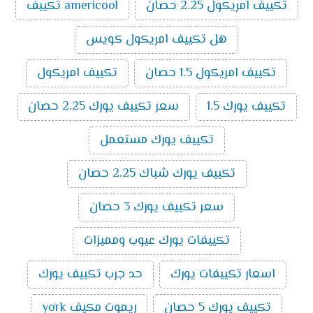
تكييف امريكول 2.25 حصان
americool تكييف
يميز تكييفات ميديا الآتي:
الذكاء الصناعي:
تُعتبر تكييفات ميديا من أفضل
هل تكييف امريكول كويس
ماركات التكييف الذكية حيث أن بعض الموديلات التي
تصدر منه تمتلك إمكانية الاتصال بالواي فاي والتي
تكييف امريكول 1.5 حصان
تكييف امريكول
تسمح بالتحكم فيه من خارج المنزل.
خاصية البلازما:
تنقي هذه الخاصية الموجودة في عدد
تكييف يورك 1.5
سعر تكييف يورك 2.25 حصان
من موديلات تكييفات ميديا الهواء من الروائح الغير
مرغوب فيها.
تكييف يورك مستعمل
فلاتر ضد البيكتريا:
يتم تزويد تكييفات ميديا بفلاتر لا
تكييف يورك شباك 2.25 حصان
تسمح بتكون البكتريا داخل جهاز التكييف وتلك
الخاصية تُعد من أحدث التقنيات وأهمها حيث أنها تحد
سعر تكييف يورك 3 حصان
من انتشار الفيروسات المسببة للعدوى.
خاصية التتبع:
يتوفر في تكييفات ميديا خاصية التتبع
تكييفات يورك عيوب ومميزات
حيث يمتلك التكييف حساسات تستشعر موضع
المستخدم داخل الغرفة فتقوم بتوجيه الهواء الصادر
اسعار تكييفات يورك
حد جرب تكييف يورك
منها نحوه وهذه الحساسات موجودة في ريموت
التكييف.
تكييف يورك 5 حصان
ريموت مكيف york