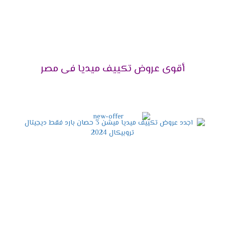
اختار الجهاز اللى هيخليك تستمتع بوقتك دون ازعاج أو
ضوضاء ولأن راحة العميل تهمنا تم توفير مكيف ميديا
مزود بخاصية التشغيل الصامت التى تعمل على كتم
صوت الكمبريسور ليتم تشغيله فى هدوء ونستمتع
بكل الإمكانيات الموجودة فى الجهاز .
أقوى عروض تكييف ميديا فى مصر
التميز بإمكانية إزالة الرطوبة
يحتوى الجهاز على خاصية التشغيل الجاف التى تعمل
على تجفيف الهواء من الرطوبة التى توجد به حتى
يكون الهواء نظيف وصحى لا يسبب أى مشاكل
صحية للمستهلك .
مواصفات تكييف ميديا أنفرتر
2024
التصميم المتناسق الحديث
الشكل الخارجى للجهاز مهم لكى يكون التكييف