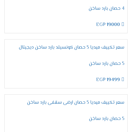
لأن تكييفات ميديا من الاجهزة المتميزة التى تحصل
4 حصان بارد ساخن
على مكانة عالية فى الاسواق ولتلك السبب تحصل
على أعلى نسبة مبيعات لإمكانياتها العالية والأسعار
EGP
19000
المنخفضة المناسبة لجميع العملاء .
تقدم لنا الشركة أرقام يتم استخدامها لكى يتم طلب
المكيف فقط اتصل علينا واختار المكيف المناسب لك
سعر تكييف ميديا 5 حصان كونسيلد بارد ساخن ديجيتال
وأطلبه وسيتم ارسالة لحد باب البيت وجميع الاسعار
المتوافرة لكم شاملة التوريد والتركيب مجانا .
5 حصان بارد ساخن
ضمان تكييف ميديا 2026
EGP
19499
مهما تكلمنا عن مميزات وإمكانيات تكييف ميديا لا
تنتهى أبدا لأنه جهاز متكامل يجعلنا مستمتعين
بأوقاتنا نستطيع استخدامه فى جميع الاوقات كما أن
سعر تكييف ميديا 5 حصان ارضى سقفى بارد ساخن
الشركة توفر لنا معه ضمان لمدة خمس سنوات شاملة
أعمال الصيانة مجانا .
5 حصان بارد ساخن
اسعار تكييف ميديا 2024