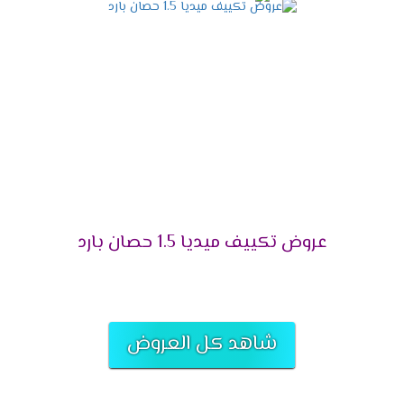
التميز بالتشغيل التلقائى
لانقطاع الكهرباء المتكرر وفرنا لعملائنا الكرام خاصية
التشغيل التلقائى التى تعمل على اعادة تشغيل
الجهاز مرة اخرى عند عودة الكهرباء وتقوم بحفظ
كافة الخواص التى كانت تعمل ليعيد تشغيلها مرة
أخرى وبجانب كل تلك المميزات تحافظ على الجهاز من
التلف .
التميز بالتحكم اليدوى فى الهواء
عروض تكييف ميديا 1.5 حصان بارد
أشترى مكيف ميديا واستمتع بالهواء فى المكان
المناسب لك لأننا بنوفر لكم خاصية التحكم يدويا فى
الهواء أعلى وأسفل الغرفه حتى يكون المكان ممتع .
التميز بخاصية تدفق الهواء
شاهد كل العروض
يحتوى المكيف على اجدد الخواص التى تكون متميزة
منها تدفق الهواء التى تعمل على توفير افضل درجة