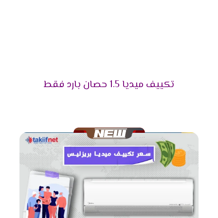
المناسب وتوضح لنا جميع الخواص التى تعمل فى
الجهاز .
مميزات تكييف ميديا ميشن
2025
التميز بالتبريد السريع
تكييف ميديا 1.5 حصان بارد فقط
علشان تقدر تتخلص من حر الصيف المزعج كان من
الضرورى أن نوفر لكم تكييف ميديا المزود باقوى سعة
تبريد تعمل على تبريد المكان والاستمتاع بوقتنا .
التميز بالتشغيل التلقائى
لانقطاع الكهرباء المتكرر وفرنا لعملائنا الكرام خاصية
التشغيل التلقائى التى تعمل على اعادة تشغيل
الجهاز مرة اخرى عند عودة الكهرباء وتقوم بحفظ
كافة الخواص التى كانت تعمل ليعيد تشغيلها مرة
أخرى وبجانب كل تلك المميزات تحافظ على الجهاز من