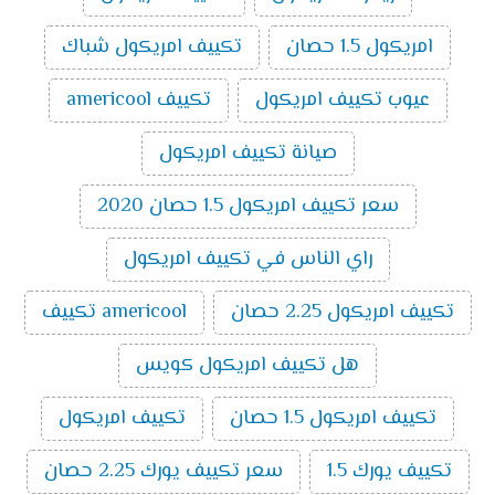
حصان بارد ساخن
10000
سعر تكييف ميديا اسبليت ارضي سقفي 3 حصان
امريكول 1.5 حصان
تكييف امريكول شباك
بارد ساخن
11800
سعر تكييف ميديا اسبليت ارضي سقفي 4 حصان
عيوب تكييف امريكول
تكييف americool
بارد ساخن
16200
سعر تكييف ميديا اسبليت ارضي سقفي 5 حصان
صيانة تكييف امريكول
بارد ساخن
18300
سعر تكييف امريكول 1.5 حصان 2020
تكييفات ميديا
راي الناس في تكييف امريكول
تُعد تكييفات ميديا من ماركات التكييف المتميزة التي تتوفر
بالأسواق ومن أهم مميزاتها سعرها المناسب ومن أهم ما
تكييف امريكول 2.25 حصان
americool تكييف
يميز تكييفات ميديا الآتي:
الذكاء الصناعي:
تُعتبر تكييفات ميديا من أفضل
هل تكييف امريكول كويس
ماركات التكييف الذكية حيث أن بعض الموديلات التي
تصدر منه تمتلك إمكانية الاتصال بالواي فاي والتي
تكييف امريكول 1.5 حصان
تكييف امريكول
تسمح بالتحكم فيه من خارج المنزل.
خاصية البلازما:
تنقي هذه الخاصية الموجودة في عدد
تكييف يورك 1.5
سعر تكييف يورك 2.25 حصان
من موديلات تكييفات ميديا الهواء من الروائح الغير