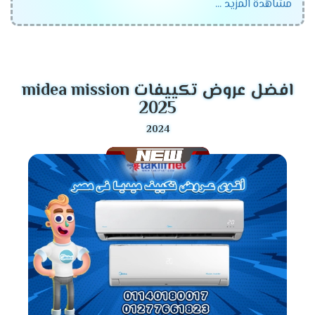
مشاهدة المزيد ...
الجهاز رقم واحد فى الاسواق المتميز والمزود بالكثير من
الخواص الجديدة ونستخدم له الكثير من الاساليب المتطورة .
موديلات تكييف ميديا 2026
افضل عروض تكييفات midea mission
تكييف ميديا انفرتر .
2025
تكييف ميديا ميشن .
تكييف ميديا ارضى سقفى .
مميزات تكييف ميديا أنفرتر
2026
التميز بالوضع البارد /الساخن
يحتوى مكيف ميديا على أقوى الامكانيات يعمل معنا
فى كل الاوقات فى الصيف يستخدم لتبريد الغرفه
وعدم الشعور بدرجات الحرارة العالية وأيضا يستخدم
فى فصل الشتاء لتدفئة المكان من البرودة وبالرغم