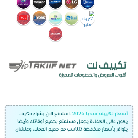
أسعار تكييف ميديا 2026 :
استمتع الان بشراء مكيف
يكون عالى الكفاءة يجعل مستمتع بجميع أوقاتك وأيضا
يتوافر بأسعار منخفضة تتناسب مع جميع العملاء وعلشان
راحة عملاءنا المتميزين كان لابد أن نوفر لكم تكييفات ميديا