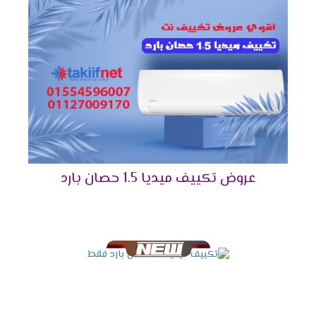
الفيروسات والجراثيم وأيضا تقوم بإزالة اى روائح
كريهة كما انها تقوم بتوزيع الهواء فى جميع انحاء
الغرفة .
فلاتر تنظيف الهواء
نوفر لكم أفضل فلاتر تعمل على تنظيف الهواء
الصادر من الخارج بشكل طبيعى وسهل كما أننا بنوفر
لكم مؤشر فى الجهاز يظهر لكم الوقت المناسب
ليقوم العميل بتنظيف الفلاتر من أى أتربة وأكثر ما
عروض تكييف ميديا 1.5 حصان بارد
يميز تلك الفلاتر أنها سهلة التنظيف ويستطيع أى
شخص تنظيفها .
شاشة عرض ديجيتال
أستمتع مع أجهزة ميديا بأقوى شاشة عرض ديجيتال
تعمل بالتكنولوجيا الحديثة التى تزيد من اختلاف
المكيف فى الاسواق فنحن من خلالها نستطيع
معرفة درجة حرارة الغرفة حتى يتم ضبطها بالشكل