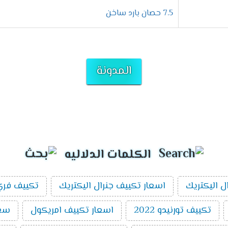
7.5 حصان بارد ساخن
جهاز متكامل يعمل على وضع النوم التى تعمل على راحة العميل لأننا من
المستوى المطلوب وعند الوصول لها يتم التوقف اوتوماتيكيا وعند الوصو
المدونة
اج للعميل ولأننا نهتم بكل تفاصيل الجهاز تم تزويده بخاصية التشغيل
يل الجهاز فى هدوء وراحة .
صفات
تكييف تورنيدو 2.25 حصان
24
الكلمات الدلاليه
 جميع الخواص التى تعمل فى الجهاز كما انها تبين لنا درجة حرارة 
الغرفه لنا بشكل أفضل .
ل اليكتريك
اسعار تكييف جنرال اليكتريك
تكييف فري 
تكييف تورنيدو 2022
اسعار تكييف امريكول
سعر 
تيك التى تكون مختلفة فى الجهاز لأنها تعمل على توفير أفضل درجة من