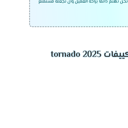
ن نهتم دائما براحة العميل وأن نجعله مستمتع
tornado 2