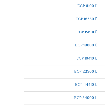
EGP
6100
ل بشكل اوتوماتيك كما اننا بنوفر لكم الكثير
EGP
16350
EGP
15601
متاع بكل اجزاء الغرفه وقضاء وقتا طيفا عند
EGP
18000
2
EGP
10410
EGP
22500
 تبريد الغرفه وعدم الشعور بحر الصيف .
EGP
44410
اجدة فى المكيف وهى التشغيل التلقائى التى تعمل
EGP
54000