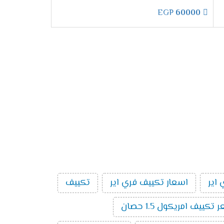
EGP
60000
 خلال تلك الخاصية يمكنا ضبط الجهاز على درجة
ل لها يتم التوقف لوحده .
 الصامت التى تعمل على كتم صوت الجهاز حتى لا
20
الغرفه حتى يتمكن العميل من ضبط الجهاز على
اير
اسعار تكييف فري اير
تكييف
تكييف امريكول 1.5 حصان
 التبريد فى يمين ويسار الغرفه لتوفير افضل درجة