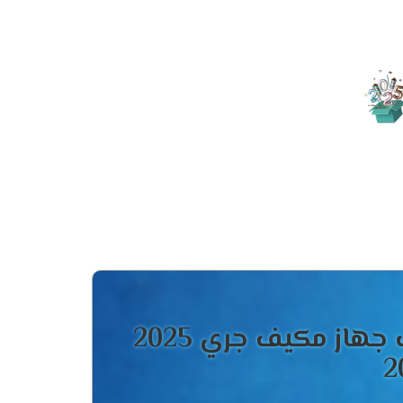
ون الهواء متوافر بشكل جيد ونجد جميع الاشخاص
2024
 ونهتم جيدا بتوفير الجديد حتى نحافظ على
يع الهواء المكيف الصادر من الجهاز فى كل مكان
هاز مكيف جري 2025
ة التشغيل الهادئ التى تعمل على كتم صوت الجهاز