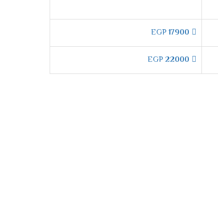
 أفضل درجة من الهواء بشكل تدريجى ليكون مناسب
EGP
17900
EGP
22000
ترول يتم من خلاله ضبط الجهاز على درجة التبريد
ناسب على المستهلك والأطفال لان الكثير من
تنا وكان من الضرورى ان نوفر لهم خاصية توجيه