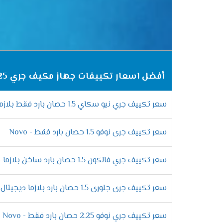
التميز بالتشغيل البارد /الساخن
يعمل تكييف جرى جلورى فى جميع الاوقات يمكن
استخدامه فى الشتاء على الوضع الساخن ليقوم 
أفضل اسعار تكييفات جهاز مكيف جري 2025
مميزات خاصية البلازما كلاستر
نضيف كل جديد فى المكيف حتى نقدم الافضل لل
سعر تكييف جري نيو سكاي 1.5 حصان بارد فقط بلازما - sky
نستطيع التخلص منها كما أنها تقوم بتوزيع اله
سعر تكييف جرى نوفو 1.5 حصان بارد فقط - Novo
التميز بخاصية التشغيل الجاف
أستنشق هواء صحى فقط مع أجهزة جرى الجديدة
سعر تكييف جري فالكون 1.5 حصان بارد ساخن بلازما - Falcon
ملحوظ حتى لا تسبب ازعاج للعميل ويستطيع أ
سعر تكييف جرى جلورى 1.5 حصان بارد بلازما ديجيتال - Glory
الانفراد بخاصية منع تكون ثلج
سعر تكييف جري نوفو 2.25 حصان بارد فقط - Novo