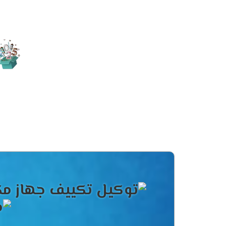
انفرد بالحصول على أجهزة جرى المزوده بخاصي
المتواجدين فى المكان مستمتعين بوقتهم وبج
مواصفات ت
التصميم الانيق المتناسق
يحتوى مكيف جرى على شكل جديد يتناسب مع جم
مكانة الجهاز .
الاستمتاع بتوزيع الهواء فى الغر
الان عندما تحصل على تكييف جرى هتستمتع بال
يتم تحرك العميل به يعنى مهما تم التحرك فى
الانفراد بالصوت الهادئ
لأن الصوت العالى يسبب للعميل أزعاج ولا يت
حتى يتم تشغيله فى هدوء وراحة وده لا يتواجد