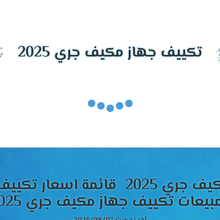
ة توجيه الهواء المكيف فى الغرفه يدويا أعلى وأسفل المكان لكى يك
هاز مختلف عن الاجهزة التى توجد فى الاسواق .
كييف تكييف جرى 1.5 حصان بارد
تكييف جهاز مكيف جري 2025
يع الديكورات المختلفة التى تضيف للغرفة لمسة من الرقى والإبداع
فه
هواء الصادر من الجهاز فى كل مكان فى الغرفه بنوفر لكم خاصية توز
 الغرفه هتحصل على هواء بارد وممتع .
قائمة اسعار تكييف ج
مكن من الاستمتاع بتشغيل الجهاز قمنا الان بتزويد تكييف جرى بخاصي
 فى أى جهاز بتلك التميز إلا فقط معنا .