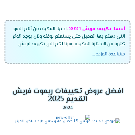
أسعار تكييف فريش
2024
:
اختيار المكيف من أهم الامور
التى يهتم بها العميل حتى يستمتع بوقته ولأن يوجد انواع
كثيرة من الاجهزة المكيفه وفرنا لكم الان تكييف فريش
الجديد بجميع أنواعه وموديلاته المتعددة وقدراته التى
مشاهدة المزيد ...
تتناسب مع جميع العمءلاء ،اختار الان مكيف فريش
واستمتع بأفضل الاسعار التى تتناسب مع جميع العملاء
وتنفرد الشركة بتقديم أفضل الخواص الجديدة فى الجهاز
لكى تنال إعجابكم .
افضل عروض تكييفات ريموت فريش
موديلات تكييف فريش
2024
القديم 2025
تكييف فريش ماتريكس انفرتر ديجيتال
تكييف فريش سمارت "ديجيتال بالبلازما" .
تكييف فريش نيو بروفيشنال "ديجيتال بالبلازما ".
تكييف فريش بروفيشنال تربو "ديجيتال بالبلازما ".