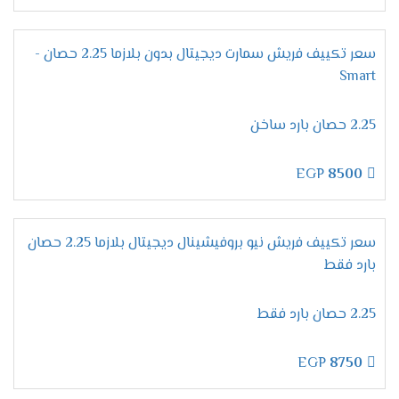
على كفاءة وتميز لأننا نستخدم غاز فريون R22 الجديد
يعرف بصديق البيئة وأيضا لا يسبب اى أضرار على
صحة المستهلك .
سعر تكييف فريش سمارت ديجيتال بدون بلازما 2.25 حصان -
Smart
مميزات تكييف فريش بروفيشنال
تربو "ديجيتال بالبلازما 2024 ".
2.25 حصان بارد ساخن
التميز بخاصية التشخيص
الذاتى
التطوير فى إمكانيات الجهاز من أهم المواصفات التى
EGP
8500
يبحث عنها المستهلك عند شراء مكيف ولتلك السبب
وفرنا لكم الان فى فريش خاصية التشخيص الذاتى
التى نستخدمها لكى تظهر لنا جميع الاعطال التى
سعر تكييف فريش نيو بروفيشينال ديجيتال بلازما 2.25 حصان
تحدث فى الجهاز ونستطيع من خلالها حل أى مشكله
بارد فقط
فى المكيف ونحافظ علية من التلف .
الانفراد بخاصية وضع النوم
2.25 حصان بارد فقط
ينفرد مكيف فريش بكل جديد من مواصفات ليكون
الجهاز الافضل فى الاسواق ولتلك السبب وفرنا لكم
EGP
8750
الان فى خاصية التشغيل الاقتصادى أثناء النوم نقوم