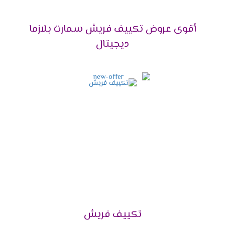
تمتلك شركة فريش للتكييفات عدد كبير من مراكز
البيع الخاصة بها وفروع وكلائها المعتمدين في
أقوى عروض تكييف فريش سمارت بلازما
محافظات مصر ومدنها المختلفة، وتعمل الشركة على
ديجيتال
توفير كافة منتجاتها وقطع الغيار الأصلية داخل تلك
الفروع.
هذا بالإضافة إلى توافر كوادر فنية بشرية تعمل بـ
قسم الصيانة التابع لفروع ومراكز الوكلاء بأعلى
مستوى من الخبرة للعمل على تقديم خدمة الصيانة
باحتراف وبأقصى جودة بدون أخطاء.
كما تقدم فروع توكيل شركة فريش للتكييفات ضمان
معتمد من الشركة الأم مدتها 5 أعوام تشمل كافة
خدمات ما بعد البيع بصورة مجانية كليًا، وذلك داخل
فترة الضمان حتى نهايته.
وبعد إنتهاء فترة الضمان الملحقة مع جهاز التكييف
تقدم الشركة عروض وخصومات على قطع الغيار
الأصلية لجميع العملاء، وتكون ملحقة بفترة ضمان
خاصة بها.
تكييف فريش
أيضًا يوفر وكلاء شركة فريش إمكانية طلب الشراء لأي