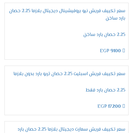
بضبط الجهاز على درجة التبريد المطلوبة وعند الوصول
للمستوى المطلوب والمناسب لجسم الانسان خلال
سعر تكييف فريش نيو بروفيشينال ديجيتال بلازما 2.25 حصان
النوم يقوم الجهاز بالتوقف اوتوماتيكيا دون ان يحتاج
بارد ساخن
العميل الاستيقاظ لإيقاف تشغيل المكيف .
الاستمتاع بالتنظيف
الذاتى
2.25 حصان بارد ساخن
الوحدة الداخلية من اهم الاجزاء التى نهتم بالحفاظ
عليها وعلى كفاءتها وعلشان كده وفرنا لكم تلك
EGP
9100
الخاصية التى تعتبر من أفضل وأهم الخواص المتواجدة
فى الجهاز لأنها تعمل على ضخ أيونات البلازما كلاستر
داخلها لتعمل على تنظيفها من الأتربة وأيضا يتم
سعر تكييف فريش اسبليت 2.25 حصان تربو بارد بدون بلازما
منع تكون العفن على سطح المبادل الحرارى عليها .
2.25 حصان بارد فقط
مواصفات تكييف فريش بروفيشنال
تربو "ديجيتال بالبلازما 2024 ".
EGP
17200
ميقات الإيقاف /التشغيل
يمتعنا دائما مكيف فريش بالجديد لأننا نهتم بكل ما
يرغب به العميل وبوجود خاصية ميقات الايقاف /
سعر تكييف فريش سمارت ديجيتال بلازما 2.25 حصان بارد