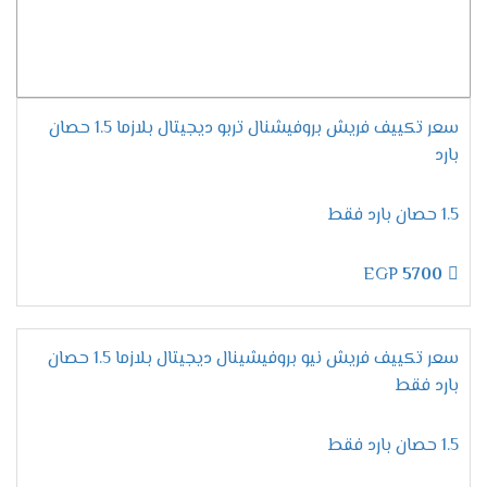
موديلات تكييف فريش
2024
مميزات تكييف فريش سمارت
"ديجيتال بالبلازما" .
سعر تكييف فريش بروفيشنال تربو ديجيتال بلازما 1.5 حصان
التميز بسرعة التبريد السريع
بارد
يحتوى تكييف فريش على المواصفات الجديدة
المتطورة التى تزيد من مكانة الجهاز وتجعله عالى
1.5 حصان بارد فقط
الكفاءة وتستمتع الان معنا بخاصية التبريد فائق
السرعة التى تعمل على تبريد المكان من حر الصيف
EGP
5700
والاستمتاع بوقتا لطيفا وممتع .
الاستمتاع بالتشغيل الجاف
لان يوجد انواع كثيرة من المكيفات موجودة فى
سعر تكييف فريش نيو بروفيشينال ديجيتال بلازما 1.5 حصان
الاسواق قمنا الان بتوفير مكيف فريش بتطورات
بارد فقط
جديدة وعالية الدقة من أهمها خاصية التشغيل الجاف
التى تعمل بالأساليب الجديدة وتمتعنا بأنها تعمل
1.5 حصان بارد فقط
على تجفيف الهواء الموجود فى الغرفه ليتنفس