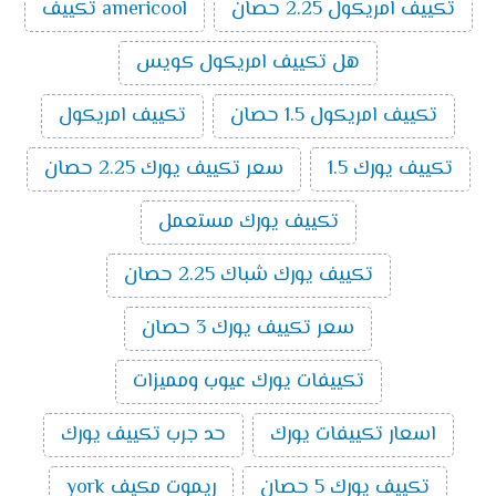
تكييف امريكول 2.25 حصان
americool تكييف
يميز تكييفات ميديا الآتي:
الذكاء الصناعي:
تُعتبر تكييفات ميديا من أفضل
هل تكييف امريكول كويس
ماركات التكييف الذكية حيث أن بعض الموديلات التي
تصدر منه تمتلك إمكانية الاتصال بالواي فاي والتي
تكييف امريكول 1.5 حصان
تكييف امريكول
تسمح بالتحكم فيه من خارج المنزل.
خاصية البلازما:
تنقي هذه الخاصية الموجودة في عدد
تكييف يورك 1.5
سعر تكييف يورك 2.25 حصان
من موديلات تكييفات ميديا الهواء من الروائح الغير
مرغوب فيها.
تكييف يورك مستعمل
فلاتر ضد البيكتريا:
يتم تزويد تكييفات ميديا بفلاتر لا
تكييف يورك شباك 2.25 حصان
تسمح بتكون البكتريا داخل جهاز التكييف وتلك
الخاصية تُعد من أحدث التقنيات وأهمها حيث أنها تحد
سعر تكييف يورك 3 حصان
من انتشار الفيروسات المسببة للعدوى.
خاصية التتبع:
يتوفر في تكييفات ميديا خاصية التتبع
تكييفات يورك عيوب ومميزات
حيث يمتلك التكييف حساسات تستشعر موضع
المستخدم داخل الغرفة فتقوم بتوجيه الهواء الصادر
اسعار تكييفات يورك
حد جرب تكييف يورك
منها نحوه وهذه الحساسات موجودة في ريموت
التكييف.
تكييف يورك 5 حصان
ريموت مكيف york