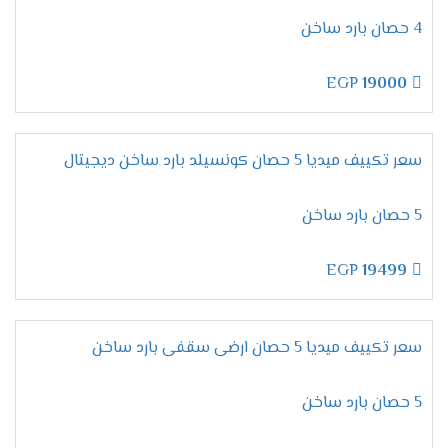
لأن تكييفات ميديا من الاجهزة المتميزة التى تحصل
4 حصان بارد ساخن
على مكانة عالية فى الاسواق ولتلك السبب تحصل
على أعلى نسبة مبيعات لإمكانياتها العالية والأسعار
EGP
19000
المنخفضة المناسبة لجميع العملاء .
تقدم لنا الشركة أرقام يتم استخدامها لكى يتم طلب
المكيف فقط اتصل علينا واختار المكيف المناسب لك
سعر تكييف ميديا 5 حصان كونسيلد بارد ساخن ديجيتال
وأطلبه وسيتم ارسالة لحد باب البيت وجميع الاسعار
المتوافرة لكم شاملة التوريد والتركيب مجانا .
5 حصان بارد ساخن
ضمان تكييف ميديا 2026
EGP
19499
مهما تكلمنا عن مميزات وإمكانيات تكييف ميديا لا
تنتهى أبدا لأنه جهاز متكامل يجعلنا مستمتعين
بأوقاتنا نستطيع استخدامه فى جميع الاوقات كما أن
سعر تكييف ميديا 5 حصان ارضى سقفى بارد ساخن
الشركة توفر لنا معه ضمان لمدة خمس سنوات شاملة
أعمال الصيانة مجانا .
5 حصان بارد ساخن
اسعار تكييف ميديا 2024