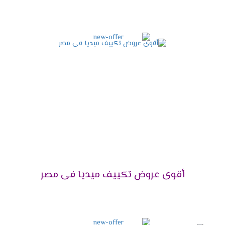
شخص تنظيفها .
شاشة عرض ديجيتال
أستمتع مع أجهزة ميديا بأقوى شاشة عرض ديجيتال
تعمل بالتكنولوجيا الحديثة التى تزيد من اختلاف
المكيف فى الاسواق فنحن من خلالها نستطيع
معرفة درجة حرارة الغرفة حتى يتم ضبطها بالشكل
المناسب وتوضح لنا جميع الخواص التى تعمل فى
الجهاز .
مميزات تكييف ميديا ميشن
2025
التميز بالتبريد السريع
أقوى عروض تكييف ميديا فى مصر
علشان تقدر تتخلص من حر الصيف المزعج كان من
الضرورى أن نوفر لكم تكييف ميديا المزود باقوى سعة
تبريد تعمل على تبريد المكان والاستمتاع بوقتنا .