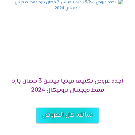
التميز بالتشغيل التلقائى
لانقطاع الكهرباء المتكرر وفرنا لعملائنا الكرام خاصية
التشغيل التلقائى التى تعمل على اعادة تشغيل
الجهاز مرة اخرى عند عودة الكهرباء وتقوم بحفظ
كافة الخواص التى كانت تعمل ليعيد تشغيلها مرة
أخرى وبجانب كل تلك المميزات تحافظ على الجهاز من
التلف .
التميز بالتحكم اليدوى فى الهواء
اجدد عروض تكييف ميديا ميشن 3 حصان بارد
أشترى مكيف ميديا واستمتع بالهواء فى المكان
المناسب لك لأننا بنوفر لكم خاصية التحكم يدويا فى
فقط ديجيتال تروبيكال 2024
الهواء أعلى وأسفل الغرفه حتى يكون المكان ممتع .
التميز بخاصية تدفق الهواء
شاهد كل العروض
يحتوى المكيف على اجدد الخواص التى تكون متميزة
منها تدفق الهواء التى تعمل على توفير افضل درجة