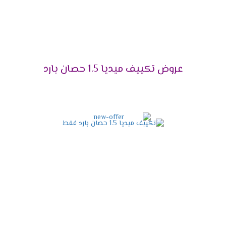
اختار الجهاز اللى هيخليك تستمتع بوقتك دون ازعاج أو
ضوضاء ولأن راحة العميل تهمنا تم توفير مكيف ميديا
مزود بخاصية التشغيل الصامت التى تعمل على كتم
صوت الكمبريسور ليتم تشغيله فى هدوء ونستمتع
بكل الإمكانيات الموجودة فى الجهاز .
عروض تكييف ميديا 1.5 حصان بارد
التميز بإمكانية إزالة الرطوبة
يحتوى الجهاز على خاصية التشغيل الجاف التى تعمل
على تجفيف الهواء من الرطوبة التى توجد به حتى
يكون الهواء نظيف وصحى لا يسبب أى مشاكل
صحية للمستهلك .
مواصفات تكييف ميديا أنفرتر
2024
التصميم المتناسق الحديث
الشكل الخارجى للجهاز مهم لكى يكون التكييف