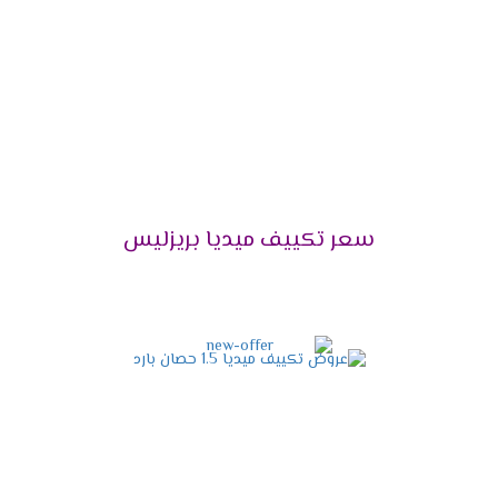
التميز بالوضع البارد /الساخن
يحتوى مكيف ميديا على أقوى الامكانيات يعمل معنا
فى كل الاوقات فى الصيف يستخدم لتبريد الغرفه
وعدم الشعور بدرجات الحرارة العالية وأيضا يستخدم
فى فصل الشتاء لتدفئة المكان من البرودة وبالرغم
من استخدام الجهاز كثيرا لا تقل كفاءته ويبقى عالى
الكفاءة .
سعر تكييف ميديا بريزليس
التميز بخاصية الانفرتر
أحصل دلوقتى على الجهاز اللى هيخليك مستمتع
بكل أوقاتك وأيضا يوفر لنا أفضل تكنولوجيا حديثة
وهى الانفرتر التى تعمل على تقليل استهلاك
الكهرباء حتى يستطيع استخدام الجهاز لأطول فترة
ممكنة دون التعرض لأى مشكلة من الناحية المادية .
التميز بالتشغيل الهادئ