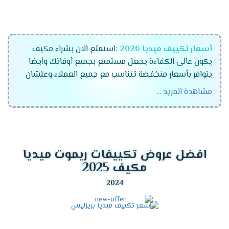
أسعار تكييف ميديا 2026 :
استمتع الان بشراء مكيف
يكون عالى الكفاءة يجعل مستمتع بجميع أوقاتك وأيضا
يتوافر بأسعار منخفضة تتناسب مع جميع العملاء وعلشان
راحة عملاءنا المتميزين كان لابد أن نوفر لكم تكييفات ميديا
مشاهدة المزيد ...
الجهاز رقم واحد فى الاسواق المتميز والمزود بالكثير من
الخواص الجديدة ونستخدم له الكثير من الاساليب المتطورة .
موديلات تكييف ميديا 2026
افضل عروض تكييفات ريموت ميديا
تكييف ميديا انفرتر .
مكيف 2025
تكييف ميديا ميشن .
تكييف ميديا ارضى سقفى .
مميزات تكييف ميديا أنفرتر
2026