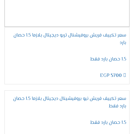
موديلات تكييف فريش
2024
مميزات تكييف فريش سمارت
"ديجيتال بالبلازما" .
سعر تكييف فريش بروفيشنال تربو ديجيتال بلازما 1.5 حصان
التميز بسرعة التبريد السريع
بارد
يحتوى تكييف فريش على المواصفات الجديدة
المتطورة التى تزيد من مكانة الجهاز وتجعله عالى
1.5 حصان بارد فقط
الكفاءة وتستمتع الان معنا بخاصية التبريد فائق
السرعة التى تعمل على تبريد المكان من حر الصيف
EGP
5700
والاستمتاع بوقتا لطيفا وممتع .
الاستمتاع بالتشغيل الجاف
لان يوجد انواع كثيرة من المكيفات موجودة فى
سعر تكييف فريش نيو بروفيشينال ديجيتال بلازما 1.5 حصان
الاسواق قمنا الان بتوفير مكيف فريش بتطورات
بارد فقط
جديدة وعالية الدقة من أهمها خاصية التشغيل الجاف
التى تعمل بالأساليب الجديدة وتمتعنا بأنها تعمل
1.5 حصان بارد فقط
على تجفيف الهواء الموجود فى الغرفه ليتنفس