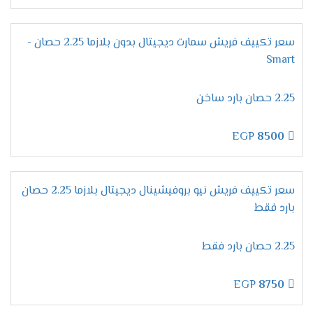
على كفاءة وتميز لأننا نستخدم غاز فريون R22 الجديد
يعرف بصديق البيئة وأيضا لا يسبب اى أضرار على
صحة المستهلك .
سعر تكييف فريش سمارت ديجيتال بدون بلازما 2.25 حصان -
Smart
مميزات تكييف فريش بروفيشنال
تربو "ديجيتال بالبلازما 2024 ".
2.25 حصان بارد ساخن
التميز بخاصية التشخيص
الذاتى
التطوير فى إمكانيات الجهاز من أهم المواصفات التى
EGP
8500
يبحث عنها المستهلك عند شراء مكيف ولتلك السبب
وفرنا لكم الان فى فريش خاصية التشخيص الذاتى
التى نستخدمها لكى تظهر لنا جميع الاعطال التى
سعر تكييف فريش نيو بروفيشينال ديجيتال بلازما 2.25 حصان
تحدث فى الجهاز ونستطيع من خلالها حل أى مشكله
بارد فقط
فى المكيف ونحافظ علية من التلف .
الانفراد بخاصية وضع النوم
2.25 حصان بارد فقط
ينفرد مكيف فريش بكل جديد من مواصفات ليكون
الجهاز الافضل فى الاسواق ولتلك السبب وفرنا لكم
EGP
8750
الان فى خاصية التشغيل الاقتصادى أثناء النوم نقوم