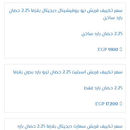
بضبط الجهاز على درجة التبريد المطلوبة وعند الوصول
للمستوى المطلوب والمناسب لجسم الانسان خلال
سعر تكييف فريش نيو بروفيشينال ديجيتال بلازما 2.25 حصان
النوم يقوم الجهاز بالتوقف اوتوماتيكيا دون ان يحتاج
بارد ساخن
العميل الاستيقاظ لإيقاف تشغيل المكيف .
الاستمتاع بالتنظيف
الذاتى
2.25 حصان بارد ساخن
الوحدة الداخلية من اهم الاجزاء التى نهتم بالحفاظ
عليها وعلى كفاءتها وعلشان كده وفرنا لكم تلك
EGP
9100
الخاصية التى تعتبر من أفضل وأهم الخواص المتواجدة
فى الجهاز لأنها تعمل على ضخ أيونات البلازما كلاستر
داخلها لتعمل على تنظيفها من الأتربة وأيضا يتم
سعر تكييف فريش اسبليت 2.25 حصان تربو بارد بدون بلازما
منع تكون العفن على سطح المبادل الحرارى عليها .
2.25 حصان بارد فقط
مواصفات تكييف فريش بروفيشنال
تربو "ديجيتال بالبلازما 2024 ".
EGP
17200
ميقات الإيقاف /التشغيل
يمتعنا دائما مكيف فريش بالجديد لأننا نهتم بكل ما
يرغب به العميل وبوجود خاصية ميقات الايقاف /
سعر تكييف فريش سمارت ديجيتال بلازما 2.25 حصان بارد