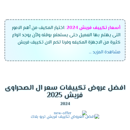
أسعار تكييف فريش
2024
:
اختيار المكيف من أهم الامور
التى يهتم بها العميل حتى يستمتع بوقته ولأن يوجد انواع
كثيرة من الاجهزة المكيفه وفرنا لكم الان تكييف فريش
الجديد بجميع أنواعه وموديلاته المتعددة وقدراته التى
مشاهدة المزيد ...
تتناسب مع جميع العمءلاء ،اختار الان مكيف فريش
واستمتع بأفضل الاسعار التى تتناسب مع جميع العملاء
وتنفرد الشركة بتقديم أفضل الخواص الجديدة فى الجهاز
لكى تنال إعجابكم .
افضل عروض تكييفات سعر ال الصحراوى
موديلات تكييف فريش
2024
فريش 2025
تكييف فريش ماتريكس انفرتر ديجيتال
تكييف فريش سمارت "ديجيتال بالبلازما" .
تكييف فريش نيو بروفيشنال "ديجيتال بالبلازما ".
تكييف فريش بروفيشنال تربو "ديجيتال بالبلازما ".