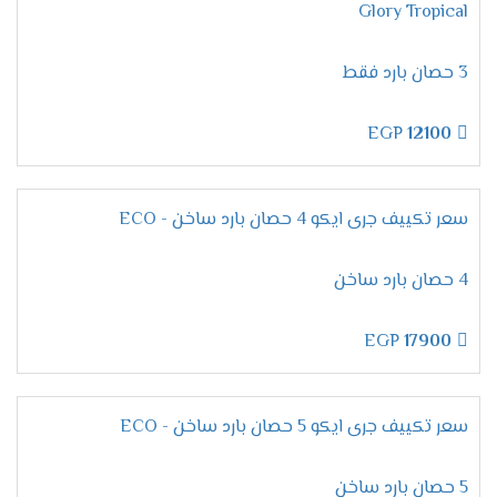
Glory Tropical
اختيار الفريون أمر مهم جدا حتى يكون مناسب للجهاز
وعلى العميل ولتلك السبب وفرنا لكم أفضل انواع
3 حصان بارد فقط
الفريون ٌR22 لأنه من أحسن انواع الغازات التى
تستخدم يعرف بصديق البيئة وأنه يستخدم للجهاز ولا
يسبب له أى اضرار صحية ولا ملوثات للبيئة .
EGP
12100
مميزات
تكييف جرى بيونير
الانفرتر 2024
سعر تكييف جرى ايكو 4 حصان بارد ساخن - ECO
التميز بتكنولوجيا الانفرتر
4 حصان بارد ساخن
لكى تكون متميز ومنفرد بكل جديد وفرنا لكم الان
EGP
17900
تكييف جرى بيونير بأحدث الخواص الجديدة منها
الانفرتر التى تعمل على تقليل استهلاك الكهرباء
بنسبة عالية حتى لا تسبب ازعاج للعميل ويستطيع
سعر تكييف جرى ايكو 5 حصان بارد ساخن - ECO
تشغيل الجهاز كما يريد وبالطريقة المناسبة له دون
أى تعرض لمشكلة من الناحية المادية .
5 حصان بارد ساخن