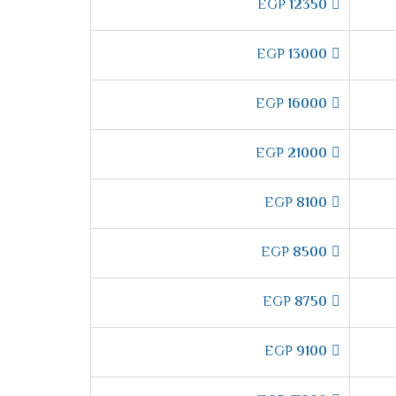
EGP
12350
 الدقة وتكون من أكفئ انواع المواسير التى تكون
EGP
13000
EGP
16000
اعلى وأسفل الغرفه ليكون المكان ممتع وجميل
EGP
21000
 "
EGP
8100
 فترة الشتاء لكى يتم توفير أفضل درجة من التدفئ
EGP
8500
EGP
8750
تشغيل الهادئ التى تعمل على خفض صوت
EGP
9100