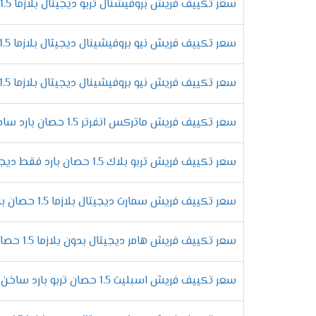
على تبريد المكان من حر الصيف والاستمتاع بو
سعر تكييف فريش بروفيشنال تربو ديجيتال بلازما 1.5 حصان بارد
الاستمتاع بالتشغيل الجاف
سعر تكييف فريش نيو بروفيشينال ديجيتال بلازما 1.5 حصان بارد فقط
لان يوجد انواع كثيرة من المكيفات موجودة ف
بالأساليب الجديدة وتمتعنا بأنها تعمل على
سعر تكييف فريش نيو بروفيشينال ديجيتال بلازما 1.5 حصان بارد ساخن
التميز بنظام توزيع الهواء
توفير الهواء المكيف فى الغرفه من أهم الامو
سعر تكييف فريش ماتركس انفرتر 1.5 حصان بارد ساخن
اركان الغرفه لكى يستمتع العميل بالحصول عل
التميز بتكنولوجيا البلازما
سعر تكييف فريش تربو بلاك 1.5 حصان بارد فقط ديجيتال
يوجد أجهزة فريش فى الاسواق بشكل كبير وأيض
التى تعتبر من افضل وأهم الخواص التى توجد 
سعر تكييف فريش سمارت ديجيتال بلازما 1.5 حصان بارد فقط - Smart
.
مواصف
سعر تكييف فريش هامر ديجيتال بدون بلازما 1.5 حصان بارد - Hummer
الرقى فى تصميم الوحدة الداخلية
سعر تكييف فريش اسبليت 1.5 حصان تربو بارد ساخن بدون بلازما
استمتع الان مع تكييف فريش بأحدث المواصفات 
الجهاز تصميم يتناسب مع جميع الديكورات وال