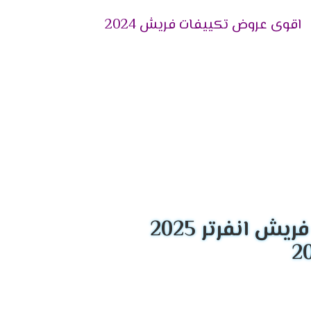
اقوى عروض تكييفات فريش 2024
ة للعمل على تقديم خدمة الصيانة باحتراف وبأقصى
 الأم مدتها 5 أعوام تشمل كافة خدمات ما بعد البيع بصورة مجانية كليًا، وذلك داخل فترة
عملاء، وتكون ملحقة بفترة ضمان خاصة بها.
يع وإعطائهم بيانات العميل و العنوان المفصل
لخاطئ للجهاز.
ش انفرتر 2025
إجابة على كافة الاستفسارات الموجهة منهم
 ممثل الخدمة يتم تحويل المكالمة فورًا للقسم
تكييف.
كة عملت على إتاحة عمل قسم خدمة العملاء طوال