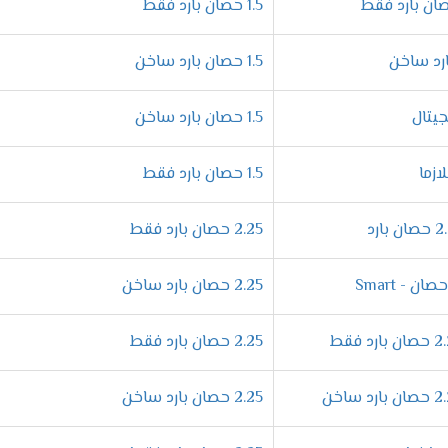
1.5 حصان بارد فقط
ميزات المختلفة التى تجعله اكثر كفاءة فنحن نقوم بصناعتها بشكل عالى
1.5 حصان بارد ساخن
 نهتم بالتجويف الداخلى لها لتكون أكثر أمان وكفاءة .
1.5 حصان بارد ساخن
 من الهواء المكيف من خلال خاصية التحكم فى توجيه الهواء يدويا 
لتى توجد فى الاسواق .
1.5 حصان بارد فقط
يف فريش نيو بروفيشنال "ديجيتال بالبلازما 2024
2.25 حصان بارد فقط
افر فى أجهزة فريش المتطورة التى تعمل على الوضع الدافئ أيضا خلال
2.25 حصان بارد ساخن
من قضاء جميع أعماله بشكل أفضل وبسيط .
2.25 حصان بارد فقط
تع بتشغيل الجهاز دون التعرض لأى ازعاج لأننا بنوفر لكم خاصية ال
وراحة فنحن نهتم دائما بتوفير الافضل من اجل اسعادكم بكل جديد .
2.25 حصان بارد ساخن