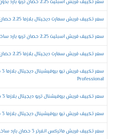
أفضل الامكانيات الحديثة هتحصل عليها فقط و
سعر تكييف فريش اسبليت 2.25 حصان تربو بارد بدون بلازما
التى تعمل على أعطاء الوحدة الداخلية إشارة
تشغيلها مرة اخرى .
سعر تكييف فريش سمارت ديجيتال بلازما 2.25 حصان بارد فقط
مواصفات تكي
سعر تكييف فريش اسبليت 2.25 حصان تربو بارد ساخن بدون بلازما
وحدة تحكم لاسلكية
علشان يكون استخدام المكيف سهل على جميع ع
سعر تكييف فريش سمارت ديجيتال بلازما 2.25 حصان بارد ساخن
يتم ضبط درجات التبريد من خلاله فلا نستطيع 
فلاتر لتنظيف الهواء
الان هتكون حياتك مختلفة عند شراء تكييف فري
Professional
تميزها وتجعلها تعمل بكفاءة عالية على تنظ
استخدام فريون
R22
سعر تكييف فريش بروفيشنال تربو ديجيتال بلازما 3 حصان بارد
معظم المكيفات التى توجد فى الاسواق لا تحت
ولكن الان مع تكييف فريش هتحصل على كفاءة وتميز لأننا نستخدم غاز فريون R22 الجديد 
سعر تكييف فريش نيو بروفيشينال ديجيتال بلازما 3 حصان بارد ساخن
مميزات تكيي
سعر تكييف فريش ماتركس انفرتر 3 حصان بارد ساخن
التميز بخاصية التشخيص
الذاتى