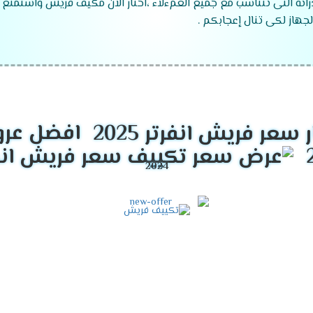
راته التى تتناسب مع جميع العمءلاء ،اختار الان مكيف فريش واستمتع 
جهاز لكى تنال إعجابكم .
موديلات تكييف فريش
2024
 ".
افضل عرو
 ".
زما ".
قدرات تكييف فريش
2024