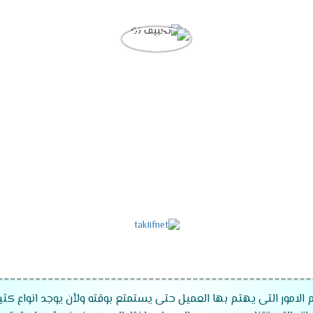
 الامور التى يهتم بها العميل حتى يستمتع بوقته ولأن يوجد انواع كثي