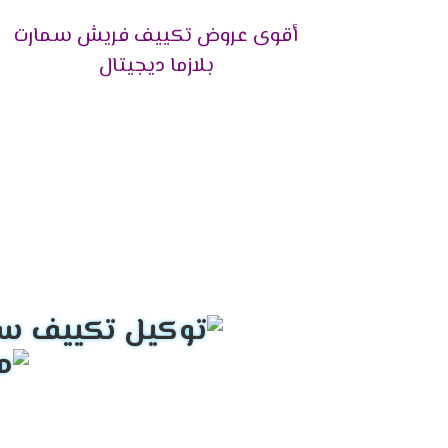
منتجاتها وقطع الغيار الأصلية داخل تلك الفرو
أقوى عروض تكييف فريش سمارت
هذا بالإضافة إلى توافر كوادر فنية بشرية تع
جودة بدون أخطاء.
بلازما ديجيتال
الضمان حتى نهايته.
وبعد إنتهاء فترة الضمان الملحقة مع جهاز ا
أيضًا يوفر وكلاء شركة فريش إمكانية طلب الش
للمنزل، وسيتم توصيل المنتج للمنزل.
كما توفر الشركة مهندسين تركيب ذوي خبرة ف
خدمة عملاء تكييفات فريش 024
إليكم كافة التفاصيل حول قسم خدمة العملاء الخاص
تتمتع خدمة عملاء تكييفات فريش بكونها ذات 
وتلقي الشكاوى والمقترحات بصدر رحب.
بالإضافة إلى التعاون القائم بين ممثلي خدمة
الخاص بما يحتاجه العميل، مثالًا على هذا قس
وقد قامت الشركة بتعيين ممثلي خدمة مدربين 