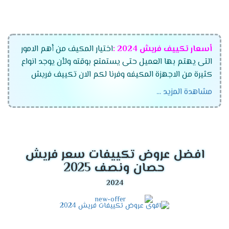
أسعار تكييف فريش
2024
:
اختيار المكيف من أهم الامور
التى يهتم بها العميل حتى يستمتع بوقته ولأن يوجد انواع
كثيرة من الاجهزة المكيفه وفرنا لكم الان تكييف فريش
الجديد بجميع أنواعه وموديلاته المتعددة وقدراته التى
مشاهدة المزيد ...
تتناسب مع جميع العمءلاء ،اختار الان مكيف فريش
واستمتع بأفضل الاسعار التى تتناسب مع جميع العملاء
وتنفرد الشركة بتقديم أفضل الخواص الجديدة فى الجهاز
لكى تنال إعجابكم .
افضل عروض تكييفات سعر فريش
موديلات تكييف فريش
2024
حصان ونصف 2025
تكييف فريش ماتريكس انفرتر ديجيتال
تكييف فريش سمارت "ديجيتال بالبلازما" .
تكييف فريش نيو بروفيشنال "ديجيتال بالبلازما ".
تكييف فريش بروفيشنال تربو "ديجيتال بالبلازما ".