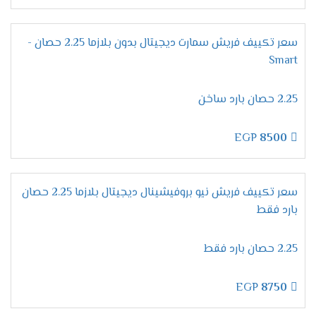
على كفاءة وتميز لأننا نستخدم غاز فريون R22 الجديد
يعرف بصديق البيئة وأيضا لا يسبب اى أضرار على
صحة المستهلك .
سعر تكييف فريش سمارت ديجيتال بدون بلازما 2.25 حصان -
Smart
مميزات تكييف فريش بروفيشنال
تربو "ديجيتال بالبلازما 2024 ".
2.25 حصان بارد ساخن
التميز بخاصية التشخيص
الذاتى
التطوير فى إمكانيات الجهاز من أهم المواصفات التى
EGP
8500
يبحث عنها المستهلك عند شراء مكيف ولتلك السبب
وفرنا لكم الان فى فريش خاصية التشخيص الذاتى
التى نستخدمها لكى تظهر لنا جميع الاعطال التى
سعر تكييف فريش نيو بروفيشينال ديجيتال بلازما 2.25 حصان
تحدث فى الجهاز ونستطيع من خلالها حل أى مشكله
بارد فقط
فى المكيف ونحافظ علية من التلف .
الانفراد بخاصية وضع النوم
2.25 حصان بارد فقط
ينفرد مكيف فريش بكل جديد من مواصفات ليكون
الجهاز الافضل فى الاسواق ولتلك السبب وفرنا لكم
EGP
8750
الان فى خاصية التشغيل الاقتصادى أثناء النوم نقوم