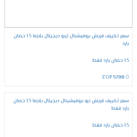
موديلات تكييف فريش
2024
مميزات تكييف فريش سمارت
"ديجيتال بالبلازما" .
سعر تكييف فريش بروفيشنال تربو ديجيتال بلازما 1.5 حصان
التميز بسرعة التبريد السريع
بارد
يحتوى تكييف فريش على المواصفات الجديدة
المتطورة التى تزيد من مكانة الجهاز وتجعله عالى
1.5 حصان بارد فقط
الكفاءة وتستمتع الان معنا بخاصية التبريد فائق
السرعة التى تعمل على تبريد المكان من حر الصيف
EGP
5700
والاستمتاع بوقتا لطيفا وممتع .
الاستمتاع بالتشغيل الجاف
لان يوجد انواع كثيرة من المكيفات موجودة فى
سعر تكييف فريش نيو بروفيشينال ديجيتال بلازما 1.5 حصان
الاسواق قمنا الان بتوفير مكيف فريش بتطورات
بارد فقط
جديدة وعالية الدقة من أهمها خاصية التشغيل الجاف
التى تعمل بالأساليب الجديدة وتمتعنا بأنها تعمل
1.5 حصان بارد فقط
على تجفيف الهواء الموجود فى الغرفه ليتنفس