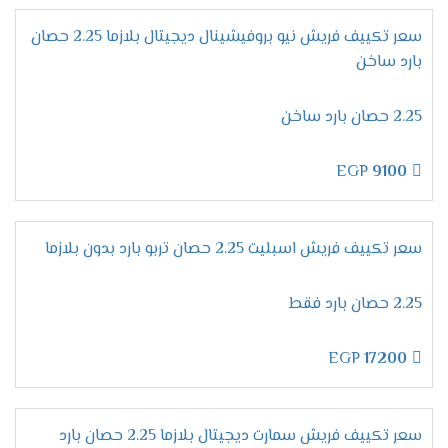
بضبط الجهاز على درجة التبريد المطلوبة وعند الوصول
للمستوى المطلوب والمناسب لجسم الانسان خلال
سعر تكييف فريش نيو بروفيشينال ديجيتال بلازما 2.25 حصان
النوم يقوم الجهاز بالتوقف اوتوماتيكيا دون ان يحتاج
بارد ساخن
العميل الاستيقاظ لإيقاف تشغيل المكيف .
الاستمتاع بالتنظيف
الذاتى
2.25 حصان بارد ساخن
الوحدة الداخلية من اهم الاجزاء التى نهتم بالحفاظ
عليها وعلى كفاءتها وعلشان كده وفرنا لكم تلك
EGP
9100
الخاصية التى تعتبر من أفضل وأهم الخواص المتواجدة
فى الجهاز لأنها تعمل على ضخ أيونات البلازما كلاستر
داخلها لتعمل على تنظيفها من الأتربة وأيضا يتم
سعر تكييف فريش اسبليت 2.25 حصان تربو بارد بدون بلازما
منع تكون العفن على سطح المبادل الحرارى عليها .
2.25 حصان بارد فقط
مواصفات تكييف فريش بروفيشنال
تربو "ديجيتال بالبلازما 2024 ".
EGP
17200
ميقات الإيقاف /التشغيل
يمتعنا دائما مكيف فريش بالجديد لأننا نهتم بكل ما
يرغب به العميل وبوجود خاصية ميقات الايقاف /
سعر تكييف فريش سمارت ديجيتال بلازما 2.25 حصان بارد