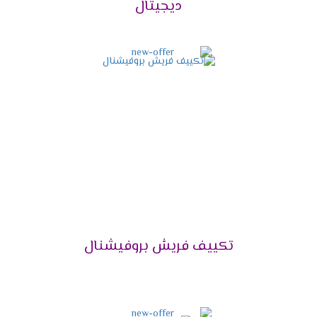
ديجيتال
موديل أو منتج لأجهزة فريش عبر التواصل مع الفرع أو
مركز البيع وإعطائهم بيانات العميل و العنوان
المفصل للمنزل، وسيتم توصيل المنتج للمنزل.
كما توفر الشركة مهندسين تركيب ذوي خبرة في
تركيب أجهزة التكييفات، حتى يتم تجنب أي مشكلة
نتيجة التركيب الخاطئ للجهاز.
خدمة عملاء تكييفات فريش
2024
إليكم كافة التفاصيل حول قسم خدمة العملاء الخاص بـ
فريش للتكييفات، وهي:
تتمتع خدمة عملاء تكييفات فريش بكونها ذات سمعة
طيبة في الأسواق العربية، من حيث سرعة الرد على
تكييف فريش بروفيشنال
العملاء والإجابة على كافة الاستفسارات الموجهة
منهم وتلقي الشكاوى والمقترحات بصدر رحب.
بالإضافة إلى التعاون القائم بين ممثلي خدمة العملاء
والعملاء المتصلين، وفي حال لم تكن الإجابة من