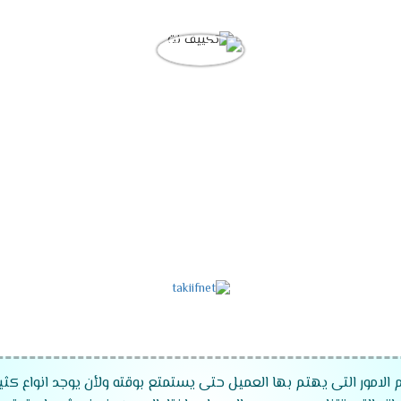
 الامور التى يهتم بها العميل حتى يستمتع بوقته ولأن يوجد انواع كثي