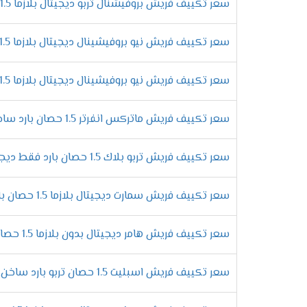
على تبريد المكان من حر الصيف والاستمتاع بو
سعر تكييف فريش بروفيشنال تربو ديجيتال بلازما 1.5 حصان بارد
الاستمتاع بالتشغيل الجاف
سعر تكييف فريش نيو بروفيشينال ديجيتال بلازما 1.5 حصان بارد فقط
لان يوجد انواع كثيرة من المكيفات موجودة ف
بالأساليب الجديدة وتمتعنا بأنها تعمل على
سعر تكييف فريش نيو بروفيشينال ديجيتال بلازما 1.5 حصان بارد ساخن
التميز بنظام توزيع الهواء
توفير الهواء المكيف فى الغرفه من أهم الامو
سعر تكييف فريش ماتركس انفرتر 1.5 حصان بارد ساخن
اركان الغرفه لكى يستمتع العميل بالحصول عل
التميز بتكنولوجيا البلازما
سعر تكييف فريش تربو بلاك 1.5 حصان بارد فقط ديجيتال
يوجد أجهزة فريش فى الاسواق بشكل كبير وأيض
التى تعتبر من افضل وأهم الخواص التى توجد 
سعر تكييف فريش سمارت ديجيتال بلازما 1.5 حصان بارد فقط - Smart
.
مواصف
سعر تكييف فريش هامر ديجيتال بدون بلازما 1.5 حصان بارد - Hummer
الرقى فى تصميم الوحدة الداخلية
سعر تكييف فريش اسبليت 1.5 حصان تربو بارد ساخن بدون بلازما
استمتع الان مع تكييف فريش بأحدث المواصفات 
الجهاز تصميم يتناسب مع جميع الديكورات وال