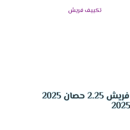
تكييف فريش
ة للعمل على تقديم خدمة الصيانة باحتراف وبأقصى
 الأم مدتها 5 أعوام تشمل كافة خدمات ما بعد البيع بصورة مجانية كليًا، وذلك داخل فترة
عملاء، وتكون ملحقة بفترة ضمان خاصة بها.
يع وإعطائهم بيانات العميل و العنوان المفصل
لخاطئ للجهاز.
 حصان 2025
إجابة على كافة الاستفسارات الموجهة منهم
 ممثل الخدمة يتم تحويل المكالمة فورًا للقسم
تكييف.
كة عملت على إتاحة عمل قسم خدمة العملاء طوال