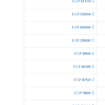
EGP
12350
 الدقة وتكون من أكفئ انواع المواسير التى تكون
EGP
13000
EGP
16000
اعلى وأسفل الغرفه ليكون المكان ممتع وجميل
EGP
21000
 "
EGP
8100
 فترة الشتاء لكى يتم توفير أفضل درجة من التدفئ
EGP
8500
EGP
8750
تشغيل الهادئ التى تعمل على خفض صوت
EGP
9100