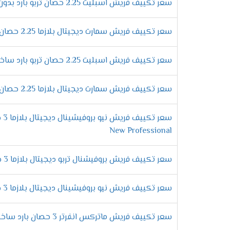
أفضل الامكانيات الحديثة هتحصل عليها فقط و
سعر تكييف فريش اسبليت 2.25 حصان تربو بارد بدون بلازما
التى تعمل على أعطاء الوحدة الداخلية إشارة
تشغيلها مرة اخرى .
سعر تكييف فريش سمارت ديجيتال بلازما 2.25 حصان بارد فقط
مواصفات تكي
سعر تكييف فريش اسبليت 2.25 حصان تربو بارد ساخن بدون بلازما
وحدة تحكم لاسلكية
علشان يكون استخدام المكيف سهل على جميع ع
سعر تكييف فريش سمارت ديجيتال بلازما 2.25 حصان بارد ساخن
يتم ضبط درجات التبريد من خلاله فلا نستطيع 
فلاتر لتنظيف الهواء
سعر 
الان هتكون حياتك مختلفة عند شراء تكييف فري
New Professional
تميزها وتجعلها تعمل بكفاءة عالية على تنظ
استخدام فريون
R22
سعر تكييف فريش بروفيشنال تربو ديجيتال بلازما 3 حصان بارد
معظم المكيفات التى توجد فى الاسواق لا تحت
ولكن الان مع تكييف فريش هتحصل على كفاءة وتميز لأننا نستخدم غاز فريون R22 الجديد 
سعر تكييف فريش نيو بروفيشينال ديجيتال بلازما 3 حصان بارد ساخن
مميزات تكيي
سعر تكييف فريش ماتركس انفرتر 3 حصان بارد ساخن
التميز بخاصية التشخيص
الذاتى