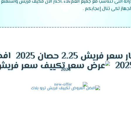
راته التى تتناسب مع جميع العمءلاء ،اختار الان مكيف فريش واستمتع 
جهاز لكى تنال إعجابكم .
موديلات تكييف فريش
2024
 ".
افض
 ".
زما ".
قدرات تكييف فريش
2024