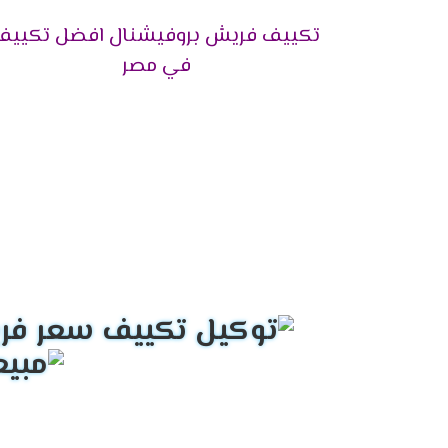
منتجاتها وقطع الغيار الأصلية داخل تلك الفرو
تكييف فريش بروفيشنال افضل تكييف
هذا بالإضافة إلى توافر كوادر فنية بشرية تع
جودة بدون أخطاء.
في مصر
الضمان حتى نهايته.
وبعد إنتهاء فترة الضمان الملحقة مع جهاز ا
أيضًا يوفر وكلاء شركة فريش إمكانية طلب الش
للمنزل، وسيتم توصيل المنتج للمنزل.
كما توفر الشركة مهندسين تركيب ذوي خبرة ف
خدمة عملاء تكييفات فريش 024
إليكم كافة التفاصيل حول قسم خدمة العملاء الخاص
تتمتع خدمة عملاء تكييفات فريش بكونها ذات 
وتلقي الشكاوى والمقترحات بصدر رحب.
بالإضافة إلى التعاون القائم بين ممثلي خدمة
الخاص بما يحتاجه العميل، مثالًا على هذا قس
وقد قامت الشركة بتعيين ممثلي خدمة مدربين 