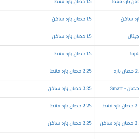
1.5 حصان بارد فقط
ميزات المختلفة التى تجعله اكثر كفاءة فنحن نقوم بصناعتها بشكل عالى
1.5 حصان بارد ساخن
 نهتم بالتجويف الداخلى لها لتكون أكثر أمان وكفاءة .
1.5 حصان بارد ساخن
 من الهواء المكيف من خلال خاصية التحكم فى توجيه الهواء يدويا 
لتى توجد فى الاسواق .
1.5 حصان بارد فقط
يف فريش نيو بروفيشنال "ديجيتال بالبلازما 2024
2.25 حصان بارد فقط
افر فى أجهزة فريش المتطورة التى تعمل على الوضع الدافئ أيضا خلال
2.25 حصان بارد ساخن
من قضاء جميع أعماله بشكل أفضل وبسيط .
2.25 حصان بارد فقط
تع بتشغيل الجهاز دون التعرض لأى ازعاج لأننا بنوفر لكم خاصية ال
وراحة فنحن نهتم دائما بتوفير الافضل من اجل اسعادكم بكل جديد .
2.25 حصان بارد ساخن