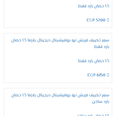
المتطورة التى تزيد من مكانة الجهاز وتجعله عالى
1.5 حصان بارد فقط
الكفاءة وتستمتع الان معنا بخاصية التبريد فائق
السرعة التى تعمل على تبريد المكان من حر الصيف
EGP
5700
والاستمتاع بوقتا لطيفا وممتع .
الاستمتاع بالتشغيل الجاف
لان يوجد انواع كثيرة من المكيفات موجودة فى
سعر تكييف فريش نيو بروفيشينال ديجيتال بلازما 1.5 حصان
الاسواق قمنا الان بتوفير مكيف فريش بتطورات
بارد فقط
جديدة وعالية الدقة من أهمها خاصية التشغيل الجاف
التى تعمل بالأساليب الجديدة وتمتعنا بأنها تعمل
1.5 حصان بارد فقط
على تجفيف الهواء الموجود فى الغرفه ليتنفس
العميل هواء نظيف وصحى .
EGP
6150
التميز بنظام توزيع الهواء
توفير الهواء المكيف فى الغرفه من أهم الامور التى
ترضى العميل ولتلك الامر قمنا بتزويد جهاز فريش
سعر تكييف فريش نيو بروفيشينال ديجيتال بلازما 1.5 حصان
الجديد بخاصية توزيع أفضل درجة من الهواء المكيف
بارد ساخن
فى جميع اركان الغرفه لكى يستمتع العميل بالحصول
على جهاز مكيف بتلك التميز والرقى .