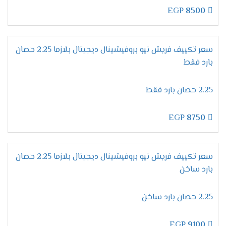
التطوير فى إمكانيات الجهاز من أهم المواصفات التى
EGP
8500
يبحث عنها المستهلك عند شراء مكيف ولتلك السبب
وفرنا لكم الان فى فريش خاصية التشخيص الذاتى
التى نستخدمها لكى تظهر لنا جميع الاعطال التى
سعر تكييف فريش نيو بروفيشينال ديجيتال بلازما 2.25 حصان
تحدث فى الجهاز ونستطيع من خلالها حل أى مشكله
بارد فقط
فى المكيف ونحافظ علية من التلف .
الانفراد بخاصية وضع النوم
2.25 حصان بارد فقط
ينفرد مكيف فريش بكل جديد من مواصفات ليكون
الجهاز الافضل فى الاسواق ولتلك السبب وفرنا لكم
EGP
8750
الان فى خاصية التشغيل الاقتصادى أثناء النوم نقوم
بضبط الجهاز على درجة التبريد المطلوبة وعند الوصول
للمستوى المطلوب والمناسب لجسم الانسان خلال
سعر تكييف فريش نيو بروفيشينال ديجيتال بلازما 2.25 حصان
النوم يقوم الجهاز بالتوقف اوتوماتيكيا دون ان يحتاج
بارد ساخن
العميل الاستيقاظ لإيقاف تشغيل المكيف .
الاستمتاع بالتنظيف
الذاتى
2.25 حصان بارد ساخن
الوحدة الداخلية من اهم الاجزاء التى نهتم بالحفاظ
عليها وعلى كفاءتها وعلشان كده وفرنا لكم تلك
EGP
9100