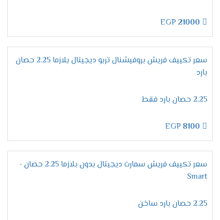
الان هتكون حياتك مختلفة عند شراء تكييف فريش
لأننا نهتم بكل الاجزاء الموجودة به كما أننا بنوفر لكم
EGP
21000
أفضل وأحدث فلاتر تصنع من اعلى الخامات التى تزيد
من تميزها وتجعلها تعمل بكفاءة عالية على تنظيف
الهواء من أى اتربه واستنشاق هواء صحى .
سعر تكييف فريش بروفيشنال تربو ديجيتال بلازما 2.25 حصان
استخدام فريون
R22
بارد
معظم المكيفات التى توجد فى الاسواق لا تحتوى
2.25 حصان بارد فقط
على مميزات كثيرة وفى نفس الوقت تتعرض الى
الكثير من المشاكل لان الشركة تستخدم انواع غازات
فريون رديئة ولكن الان مع تكييف فريش هتحصل
EGP
8100
على كفاءة وتميز لأننا نستخدم غاز فريون R22 الجديد
يعرف بصديق البيئة وأيضا لا يسبب اى أضرار على
صحة المستهلك .
سعر تكييف فريش سمارت ديجيتال بدون بلازما 2.25 حصان -
Smart
مميزات تكييف فريش بروفيشنال
تربو "ديجيتال بالبلازما 2024 ".
2.25 حصان بارد ساخن
التميز بخاصية التشخيص
الذاتى