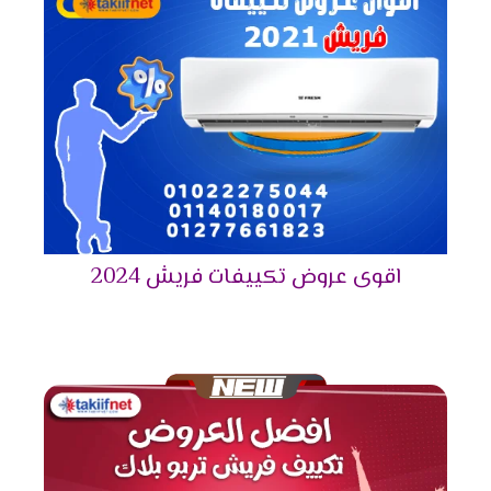
مستوى من الخبرة للعمل على تقديم خدمة الصيانة
باحتراف وبأقصى جودة بدون أخطاء.
كما تقدم فروع توكيل شركة فريش للتكييفات ضمان
معتمد من الشركة الأم مدتها 5 أعوام تشمل كافة
خدمات ما بعد البيع بصورة مجانية كليًا، وذلك داخل
فترة الضمان حتى نهايته.
وبعد إنتهاء فترة الضمان الملحقة مع جهاز التكييف
تقدم الشركة عروض وخصومات على قطع الغيار
الأصلية لجميع العملاء، وتكون ملحقة بفترة ضمان
خاصة بها.
اقوى عروض تكييفات فريش 2024
أيضًا يوفر وكلاء شركة فريش إمكانية طلب الشراء لأي
موديل أو منتج لأجهزة فريش عبر التواصل مع الفرع أو
مركز البيع وإعطائهم بيانات العميل و العنوان
المفصل للمنزل، وسيتم توصيل المنتج للمنزل.
كما توفر الشركة مهندسين تركيب ذوي خبرة في
تركيب أجهزة التكييفات، حتى يتم تجنب أي مشكلة
نتيجة التركيب الخاطئ للجهاز.