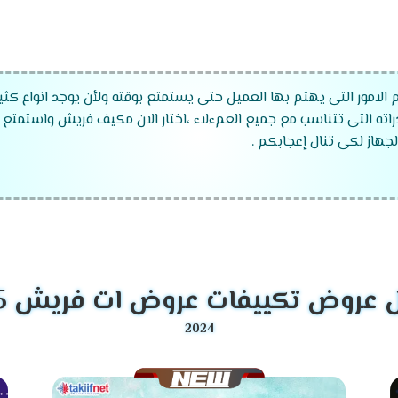
 الامور التى يهتم بها العميل حتى يستمتع بوقته ولأن يوجد انواع كثي
راته التى تتناسب مع جميع العمءلاء ،اختار الان مكيف فريش واستمتع 
جهاز لكى تنال إعجابكم .
موديلات تكييف فريش
2024
 ".
 ".
عروض تكييفات عروض ات فريش 2025
زما ".