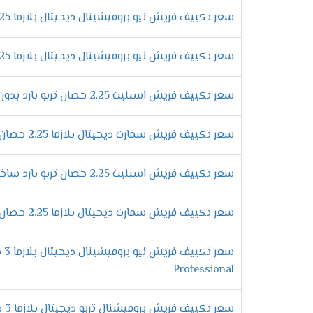
التمتع بالصوت المنخفض للجهاز
سعر تكييف فريش نيو بروفيشينال ديجيتال بلازما 2.25 حصان بارد فقط
الان عندما تقوم بشراء تكييفات فريش هتستم
الكمبريسور لكى يتم تشغيل الجهاز فى هدوء 
سعر تكييف فريش نيو بروفيشينال ديجيتال بلازما 2.25 حصان بارد ساخن
التميز بخاصية التشغيل التلقائى
أفضل الامكانيات الحديثة هتحصل عليها فقط و
سعر تكييف فريش اسبليت 2.25 حصان تربو بارد بدون بلازما
التى تعمل على أعطاء الوحدة الداخلية إشارة
تشغيلها مرة اخرى .
سعر تكييف فريش سمارت ديجيتال بلازما 2.25 حصان بارد فقط
مواصفات تكي
سعر تكييف فريش اسبليت 2.25 حصان تربو بارد ساخن بدون بلازما
وحدة تحكم لاسلكية
علشان يكون استخدام المكيف سهل على جميع ع
سعر تكييف فريش سمارت ديجيتال بلازما 2.25 حصان بارد ساخن
يتم ضبط درجات التبريد من خلاله فلا نستطيع 
فلاتر لتنظيف الهواء
الان هتكون حياتك مختلفة عند شراء تكييف فري
Professional
تميزها وتجعلها تعمل بكفاءة عالية على تنظ
استخدام فريون
R22
سعر تكييف فريش بروفيشنال تربو ديجيتال بلازما 3 حصان بارد