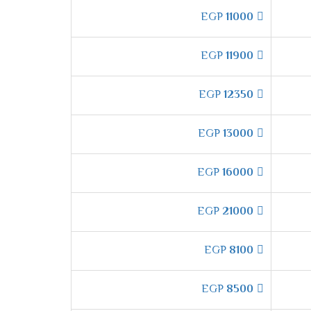
2
EGP
11000
EGP
11900
ة الداخلية التى تعتبر من أفضل ما يحتوى علية
EGP
12350
 الدقة وتكون من أكفئ انواع المواسير التى تكون
EGP
13000
EGP
16000
اعلى وأسفل الغرفه ليكون المكان ممتع وجميل
EGP
21000
 "
EGP
8100
 فترة الشتاء لكى يتم توفير أفضل درجة من التدفئ
EGP
8500