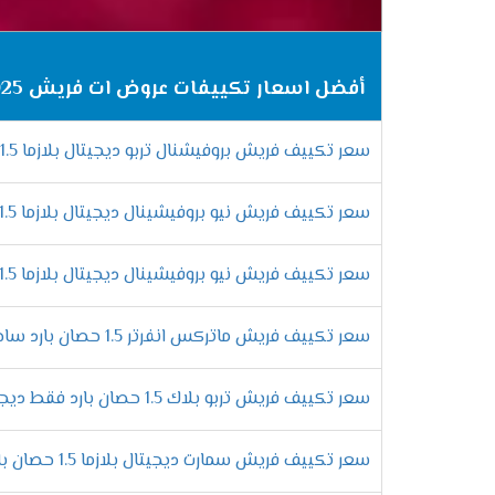
ممي
التميز بسرعة التبريد السريع
أفضل اسعار تكييفات عروض ات فريش 2025
يحتوى تكييف فريش على المواصفات الجديدة ال
على تبريد المكان من حر الصيف والاستمتاع بو
سعر تكييف فريش بروفيشنال تربو ديجيتال بلازما 1.5 حصان بارد
الاستمتاع بالتشغيل الجاف
سعر تكييف فريش نيو بروفيشينال ديجيتال بلازما 1.5 حصان بارد فقط
لان يوجد انواع كثيرة من المكيفات موجودة ف
بالأساليب الجديدة وتمتعنا بأنها تعمل على
سعر تكييف فريش نيو بروفيشينال ديجيتال بلازما 1.5 حصان بارد ساخن
التميز بنظام توزيع الهواء
توفير الهواء المكيف فى الغرفه من أهم الامو
سعر تكييف فريش ماتركس انفرتر 1.5 حصان بارد ساخن
اركان الغرفه لكى يستمتع العميل بالحصول عل
التميز بتكنولوجيا البلازما
سعر تكييف فريش تربو بلاك 1.5 حصان بارد فقط ديجيتال
يوجد أجهزة فريش فى الاسواق بشكل كبير وأيض
التى تعتبر من افضل وأهم الخواص التى توجد 
سعر تكييف فريش سمارت ديجيتال بلازما 1.5 حصان بارد فقط - Smart
.