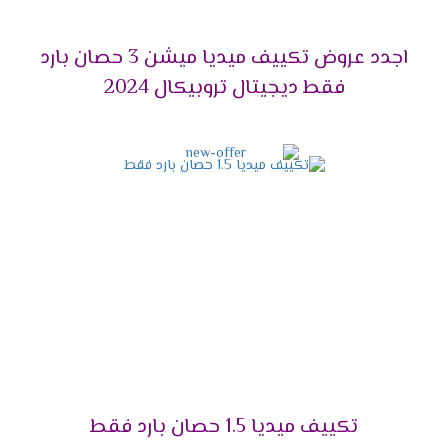
مناسب للعملاء ولتلك السبب وفرنا لكم احدث تصميم
للوحدة الداخلية تتناسب مع جميع الديكورات تضيف
اجدد عروض تكييف ميديا ميشن 3 حصان بارد
للمكان لمسة من الابداع والجمال .
فقط ديجيتال تروبيكال 2024
خاصية البلازما كلاستر
أنفرد يالا بجهاز ميديا وأستمتع باحتوائه على خاصية
البلازما التى تعمل على تنظيف المكان والهواء من
الفيروسات والجراثيم وأيضا تقوم بإزالة اى روائح
كريهة كما انها تقوم بتوزيع الهواء فى جميع انحاء
الغرفة .
فلاتر تنظيف الهواء
نوفر لكم أفضل فلاتر تعمل على تنظيف الهواء
الصادر من الخارج بشكل طبيعى وسهل كما أننا بنوفر
لكم مؤشر فى الجهاز يظهر لكم الوقت المناسب
ليقوم العميل بتنظيف الفلاتر من أى أتربة وأكثر ما
تكييف ميديا 1.5 حصان بارد فقط
يميز تلك الفلاتر أنها سهلة التنظيف ويستطيع أى