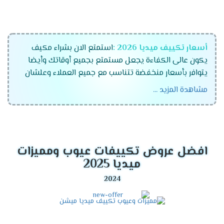
أسعار تكييف ميديا 2026 :
استمتع الان بشراء مكيف
يكون عالى الكفاءة يجعل مستمتع بجميع أوقاتك وأيضا
يتوافر بأسعار منخفضة تتناسب مع جميع العملاء وعلشان
راحة عملاءنا المتميزين كان لابد أن نوفر لكم تكييفات ميديا
مشاهدة المزيد ...
الجهاز رقم واحد فى الاسواق المتميز والمزود بالكثير من
الخواص الجديدة ونستخدم له الكثير من الاساليب المتطورة .
موديلات تكييف ميديا 2026
افضل عروض تكييفات عيوب ومميزات
تكييف ميديا انفرتر .
ميديا 2025
تكييف ميديا ميشن .
تكييف ميديا ارضى سقفى .
مميزات تكييف ميديا أنفرتر
2026