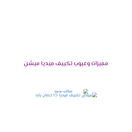
التميز بالوضع البارد /الساخن
يحتوى مكيف ميديا على أقوى الامكانيات يعمل معنا
فى كل الاوقات فى الصيف يستخدم لتبريد الغرفه
وعدم الشعور بدرجات الحرارة العالية وأيضا يستخدم
فى فصل الشتاء لتدفئة المكان من البرودة وبالرغم
من استخدام الجهاز كثيرا لا تقل كفاءته ويبقى عالى
الكفاءة .
مميزات وعيوب تكييف ميديا ميشن
التميز بخاصية الانفرتر
أحصل دلوقتى على الجهاز اللى هيخليك مستمتع
بكل أوقاتك وأيضا يوفر لنا أفضل تكنولوجيا حديثة
وهى الانفرتر التى تعمل على تقليل استهلاك
الكهرباء حتى يستطيع استخدام الجهاز لأطول فترة
ممكنة دون التعرض لأى مشكلة من الناحية المادية .
التميز بالتشغيل الهادئ