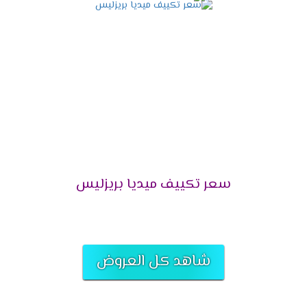
التميز بالتشغيل التلقائى
لانقطاع الكهرباء المتكرر وفرنا لعملائنا الكرام خاصية
التشغيل التلقائى التى تعمل على اعادة تشغيل
الجهاز مرة اخرى عند عودة الكهرباء وتقوم بحفظ
كافة الخواص التى كانت تعمل ليعيد تشغيلها مرة
أخرى وبجانب كل تلك المميزات تحافظ على الجهاز من
التلف .
التميز بالتحكم اليدوى فى الهواء
سعر تكييف ميديا بريزليس
أشترى مكيف ميديا واستمتع بالهواء فى المكان
المناسب لك لأننا بنوفر لكم خاصية التحكم يدويا فى
الهواء أعلى وأسفل الغرفه حتى يكون المكان ممتع .
التميز بخاصية تدفق الهواء
شاهد كل العروض
يحتوى المكيف على اجدد الخواص التى تكون متميزة
منها تدفق الهواء التى تعمل على توفير افضل درجة