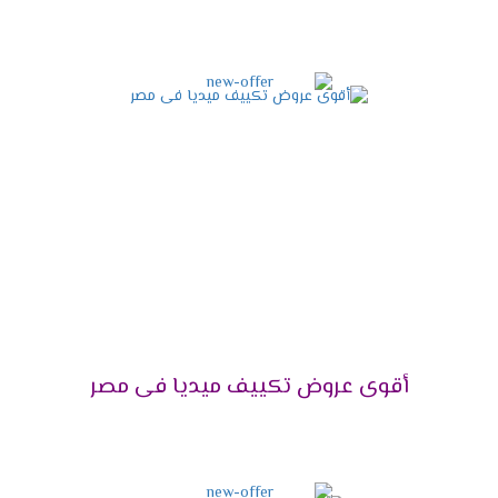
شخص تنظيفها .
شاشة عرض ديجيتال
أستمتع مع أجهزة ميديا بأقوى شاشة عرض ديجيتال
تعمل بالتكنولوجيا الحديثة التى تزيد من اختلاف
المكيف فى الاسواق فنحن من خلالها نستطيع
معرفة درجة حرارة الغرفة حتى يتم ضبطها بالشكل
المناسب وتوضح لنا جميع الخواص التى تعمل فى
الجهاز .
مميزات تكييف ميديا ميشن
2025
التميز بالتبريد السريع
أقوى عروض تكييف ميديا فى مصر
علشان تقدر تتخلص من حر الصيف المزعج كان من
الضرورى أن نوفر لكم تكييف ميديا المزود باقوى سعة
تبريد تعمل على تبريد المكان والاستمتاع بوقتنا .