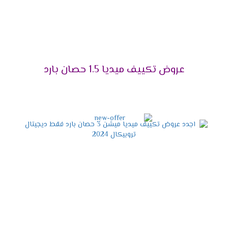
اختار الجهاز اللى هيخليك تستمتع بوقتك دون ازعاج أو
ضوضاء ولأن راحة العميل تهمنا تم توفير مكيف ميديا
مزود بخاصية التشغيل الصامت التى تعمل على كتم
صوت الكمبريسور ليتم تشغيله فى هدوء ونستمتع
بكل الإمكانيات الموجودة فى الجهاز .
عروض تكييف ميديا 1.5 حصان بارد
التميز بإمكانية إزالة الرطوبة
يحتوى الجهاز على خاصية التشغيل الجاف التى تعمل
على تجفيف الهواء من الرطوبة التى توجد به حتى
يكون الهواء نظيف وصحى لا يسبب أى مشاكل
صحية للمستهلك .
مواصفات تكييف ميديا أنفرتر
2024
التصميم المتناسق الحديث
الشكل الخارجى للجهاز مهم لكى يكون التكييف