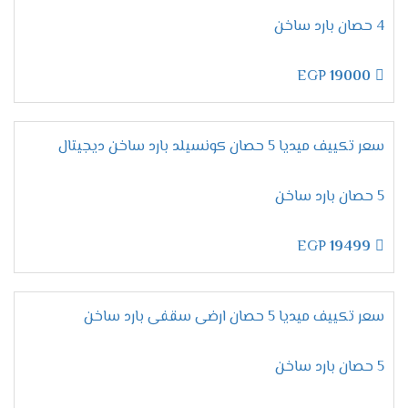
لأن تكييفات ميديا من الاجهزة المتميزة التى تحصل
4 حصان بارد ساخن
على مكانة عالية فى الاسواق ولتلك السبب تحصل
على أعلى نسبة مبيعات لإمكانياتها العالية والأسعار
EGP
19000
المنخفضة المناسبة لجميع العملاء .
تقدم لنا الشركة أرقام يتم استخدامها لكى يتم طلب
المكيف فقط اتصل علينا واختار المكيف المناسب لك
سعر تكييف ميديا 5 حصان كونسيلد بارد ساخن ديجيتال
وأطلبه وسيتم ارسالة لحد باب البيت وجميع الاسعار
المتوافرة لكم شاملة التوريد والتركيب مجانا .
5 حصان بارد ساخن
ضمان تكييف ميديا 2026
EGP
19499
مهما تكلمنا عن مميزات وإمكانيات تكييف ميديا لا
تنتهى أبدا لأنه جهاز متكامل يجعلنا مستمتعين
بأوقاتنا نستطيع استخدامه فى جميع الاوقات كما أن
سعر تكييف ميديا 5 حصان ارضى سقفى بارد ساخن
الشركة توفر لنا معه ضمان لمدة خمس سنوات شاملة
أعمال الصيانة مجانا .
5 حصان بارد ساخن
اسعار تكييف ميديا 2024