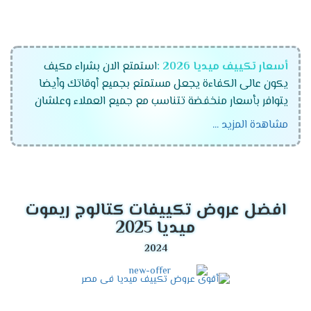
أسعار تكييف ميديا 2026 :
استمتع الان بشراء مكيف
يكون عالى الكفاءة يجعل مستمتع بجميع أوقاتك وأيضا
يتوافر بأسعار منخفضة تتناسب مع جميع العملاء وعلشان
راحة عملاءنا المتميزين كان لابد أن نوفر لكم تكييفات ميديا
مشاهدة المزيد ...
الجهاز رقم واحد فى الاسواق المتميز والمزود بالكثير من
الخواص الجديدة ونستخدم له الكثير من الاساليب المتطورة .
موديلات تكييف ميديا 2026
افضل عروض تكييفات كتالوج ريموت
تكييف ميديا انفرتر .
ميديا 2025
تكييف ميديا ميشن .
تكييف ميديا ارضى سقفى .
مميزات تكييف ميديا أنفرتر
2026