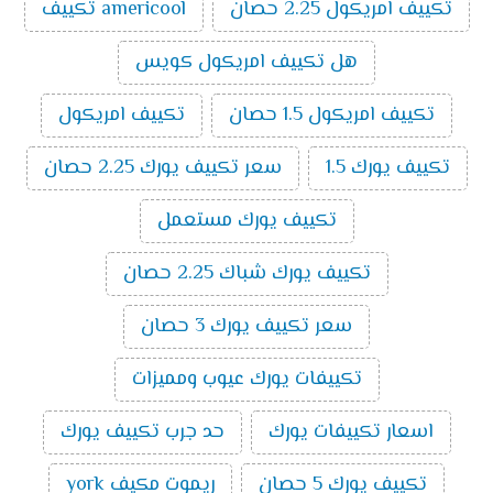
تكييف امريكول 2.25 حصان
americool تكييف
يميز تكييفات ميديا الآتي:
الذكاء الصناعي:
تُعتبر تكييفات ميديا من أفضل
هل تكييف امريكول كويس
ماركات التكييف الذكية حيث أن بعض الموديلات التي
تصدر منه تمتلك إمكانية الاتصال بالواي فاي والتي
تكييف امريكول 1.5 حصان
تكييف امريكول
تسمح بالتحكم فيه من خارج المنزل.
خاصية البلازما:
تنقي هذه الخاصية الموجودة في عدد
تكييف يورك 1.5
سعر تكييف يورك 2.25 حصان
من موديلات تكييفات ميديا الهواء من الروائح الغير
مرغوب فيها.
تكييف يورك مستعمل
فلاتر ضد البيكتريا:
يتم تزويد تكييفات ميديا بفلاتر لا
تكييف يورك شباك 2.25 حصان
تسمح بتكون البكتريا داخل جهاز التكييف وتلك
الخاصية تُعد من أحدث التقنيات وأهمها حيث أنها تحد
سعر تكييف يورك 3 حصان
من انتشار الفيروسات المسببة للعدوى.
خاصية التتبع:
يتوفر في تكييفات ميديا خاصية التتبع
تكييفات يورك عيوب ومميزات
حيث يمتلك التكييف حساسات تستشعر موضع
المستخدم داخل الغرفة فتقوم بتوجيه الهواء الصادر
اسعار تكييفات يورك
حد جرب تكييف يورك
منها نحوه وهذه الحساسات موجودة في ريموت
التكييف.
تكييف يورك 5 حصان
ريموت مكيف york