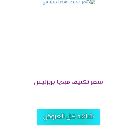
التميز بالتشغيل التلقائى
لانقطاع الكهرباء المتكرر وفرنا لعملائنا الكرام خاصية
التشغيل التلقائى التى تعمل على اعادة تشغيل
الجهاز مرة اخرى عند عودة الكهرباء وتقوم بحفظ
كافة الخواص التى كانت تعمل ليعيد تشغيلها مرة
أخرى وبجانب كل تلك المميزات تحافظ على الجهاز من
التلف .
التميز بالتحكم اليدوى فى الهواء
سعر تكييف ميديا بريزليس
أشترى مكيف ميديا واستمتع بالهواء فى المكان
المناسب لك لأننا بنوفر لكم خاصية التحكم يدويا فى
الهواء أعلى وأسفل الغرفه حتى يكون المكان ممتع .
التميز بخاصية تدفق الهواء
شاهد كل العروض
يحتوى المكيف على اجدد الخواص التى تكون متميزة
منها تدفق الهواء التى تعمل على توفير افضل درجة