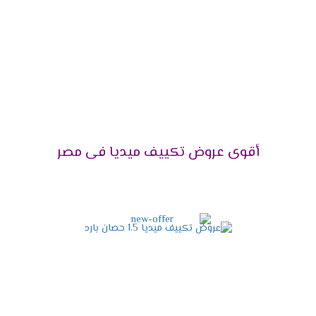
التميز بالوضع البارد /الساخن
يحتوى مكيف ميديا على أقوى الامكانيات يعمل معنا
فى كل الاوقات فى الصيف يستخدم لتبريد الغرفه
وعدم الشعور بدرجات الحرارة العالية وأيضا يستخدم
فى فصل الشتاء لتدفئة المكان من البرودة وبالرغم
من استخدام الجهاز كثيرا لا تقل كفاءته ويبقى عالى
الكفاءة .
أقوى عروض تكييف ميديا فى مصر
التميز بخاصية الانفرتر
أحصل دلوقتى على الجهاز اللى هيخليك مستمتع
بكل أوقاتك وأيضا يوفر لنا أفضل تكنولوجيا حديثة
وهى الانفرتر التى تعمل على تقليل استهلاك
الكهرباء حتى يستطيع استخدام الجهاز لأطول فترة
ممكنة دون التعرض لأى مشكلة من الناحية المادية .
التميز بالتشغيل الهادئ