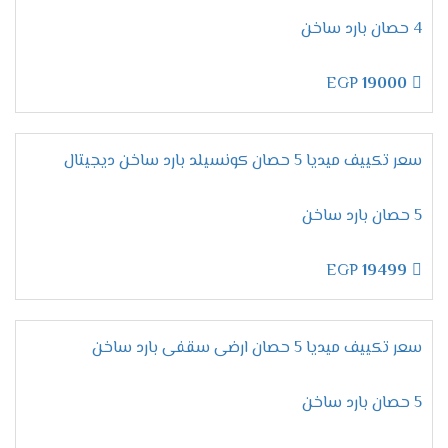
لأن تكييفات ميديا من الاجهزة المتميزة التى تحصل
4 حصان بارد ساخن
على مكانة عالية فى الاسواق ولتلك السبب تحصل
على أعلى نسبة مبيعات لإمكانياتها العالية والأسعار
EGP
19000
المنخفضة المناسبة لجميع العملاء .
تقدم لنا الشركة أرقام يتم استخدامها لكى يتم طلب
المكيف فقط اتصل علينا واختار المكيف المناسب لك
سعر تكييف ميديا 5 حصان كونسيلد بارد ساخن ديجيتال
وأطلبه وسيتم ارسالة لحد باب البيت وجميع الاسعار
المتوافرة لكم شاملة التوريد والتركيب مجانا .
5 حصان بارد ساخن
ضمان تكييف ميديا 2026
EGP
19499
مهما تكلمنا عن مميزات وإمكانيات تكييف ميديا لا
تنتهى أبدا لأنه جهاز متكامل يجعلنا مستمتعين
بأوقاتنا نستطيع استخدامه فى جميع الاوقات كما أن
سعر تكييف ميديا 5 حصان ارضى سقفى بارد ساخن
الشركة توفر لنا معه ضمان لمدة خمس سنوات شاملة
أعمال الصيانة مجانا .
5 حصان بارد ساخن
اسعار تكييف ميديا 2024