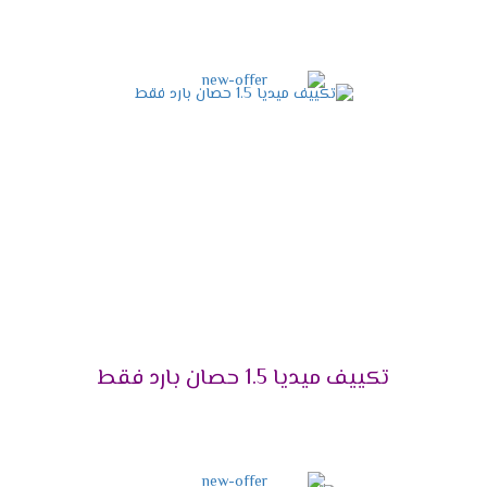
شخص تنظيفها .
شاشة عرض ديجيتال
أستمتع مع أجهزة ميديا بأقوى شاشة عرض ديجيتال
تعمل بالتكنولوجيا الحديثة التى تزيد من اختلاف
المكيف فى الاسواق فنحن من خلالها نستطيع
معرفة درجة حرارة الغرفة حتى يتم ضبطها بالشكل
المناسب وتوضح لنا جميع الخواص التى تعمل فى
الجهاز .
مميزات تكييف ميديا ميشن
2025
التميز بالتبريد السريع
تكييف ميديا 1.5 حصان بارد فقط
علشان تقدر تتخلص من حر الصيف المزعج كان من
الضرورى أن نوفر لكم تكييف ميديا المزود باقوى سعة
تبريد تعمل على تبريد المكان والاستمتاع بوقتنا .