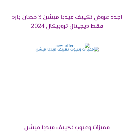
مناسب للعملاء ولتلك السبب وفرنا لكم احدث تصميم
للوحدة الداخلية تتناسب مع جميع الديكورات تضيف
اجدد عروض تكييف ميديا ميشن 3 حصان بارد
للمكان لمسة من الابداع والجمال .
فقط ديجيتال تروبيكال 2024
خاصية البلازما كلاستر
أنفرد يالا بجهاز ميديا وأستمتع باحتوائه على خاصية
البلازما التى تعمل على تنظيف المكان والهواء من
الفيروسات والجراثيم وأيضا تقوم بإزالة اى روائح
كريهة كما انها تقوم بتوزيع الهواء فى جميع انحاء
الغرفة .
فلاتر تنظيف الهواء
نوفر لكم أفضل فلاتر تعمل على تنظيف الهواء
الصادر من الخارج بشكل طبيعى وسهل كما أننا بنوفر
لكم مؤشر فى الجهاز يظهر لكم الوقت المناسب
ليقوم العميل بتنظيف الفلاتر من أى أتربة وأكثر ما
مميزات وعيوب تكييف ميديا ميشن
يميز تلك الفلاتر أنها سهلة التنظيف ويستطيع أى