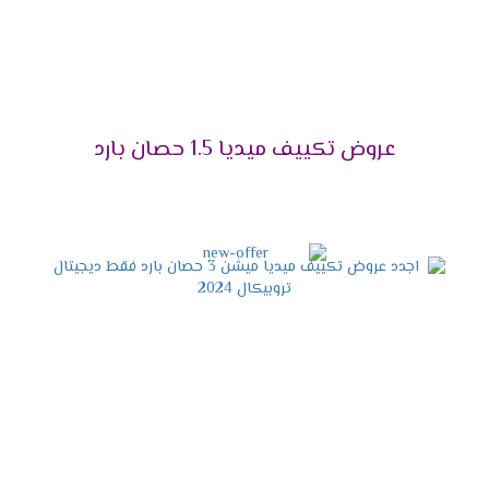
اختار الجهاز اللى هيخليك تستمتع بوقتك دون ازعاج أو
ضوضاء ولأن راحة العميل تهمنا تم توفير مكيف ميديا
مزود بخاصية التشغيل الصامت التى تعمل على كتم
صوت الكمبريسور ليتم تشغيله فى هدوء ونستمتع
بكل الإمكانيات الموجودة فى الجهاز .
عروض تكييف ميديا 1.5 حصان بارد
التميز بإمكانية إزالة الرطوبة
يحتوى الجهاز على خاصية التشغيل الجاف التى تعمل
على تجفيف الهواء من الرطوبة التى توجد به حتى
يكون الهواء نظيف وصحى لا يسبب أى مشاكل
صحية للمستهلك .
مواصفات تكييف ميديا أنفرتر
2024
التصميم المتناسق الحديث
الشكل الخارجى للجهاز مهم لكى يكون التكييف