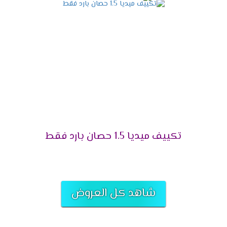
التميز بالتشغيل التلقائى
لانقطاع الكهرباء المتكرر وفرنا لعملائنا الكرام خاصية
التشغيل التلقائى التى تعمل على اعادة تشغيل
الجهاز مرة اخرى عند عودة الكهرباء وتقوم بحفظ
كافة الخواص التى كانت تعمل ليعيد تشغيلها مرة
أخرى وبجانب كل تلك المميزات تحافظ على الجهاز من
التلف .
التميز بالتحكم اليدوى فى الهواء
تكييف ميديا 1.5 حصان بارد فقط
أشترى مكيف ميديا واستمتع بالهواء فى المكان
المناسب لك لأننا بنوفر لكم خاصية التحكم يدويا فى
الهواء أعلى وأسفل الغرفه حتى يكون المكان ممتع .
التميز بخاصية تدفق الهواء
شاهد كل العروض
يحتوى المكيف على اجدد الخواص التى تكون متميزة
منها تدفق الهواء التى تعمل على توفير افضل درجة