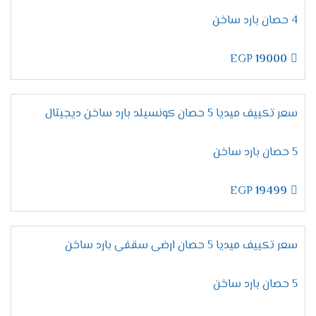
لأن تكييفات ميديا من الاجهزة المتميزة التى تحصل
4 حصان بارد ساخن
على مكانة عالية فى الاسواق ولتلك السبب تحصل
على أعلى نسبة مبيعات لإمكانياتها العالية والأسعار
EGP
19000
المنخفضة المناسبة لجميع العملاء .
تقدم لنا الشركة أرقام يتم استخدامها لكى يتم طلب
المكيف فقط اتصل علينا واختار المكيف المناسب لك
سعر تكييف ميديا 5 حصان كونسيلد بارد ساخن ديجيتال
وأطلبه وسيتم ارسالة لحد باب البيت وجميع الاسعار
المتوافرة لكم شاملة التوريد والتركيب مجانا .
5 حصان بارد ساخن
ضمان تكييف ميديا 2026
EGP
19499
مهما تكلمنا عن مميزات وإمكانيات تكييف ميديا لا
تنتهى أبدا لأنه جهاز متكامل يجعلنا مستمتعين
بأوقاتنا نستطيع استخدامه فى جميع الاوقات كما أن
سعر تكييف ميديا 5 حصان ارضى سقفى بارد ساخن
الشركة توفر لنا معه ضمان لمدة خمس سنوات شاملة
أعمال الصيانة مجانا .
5 حصان بارد ساخن
اسعار تكييف ميديا 2024