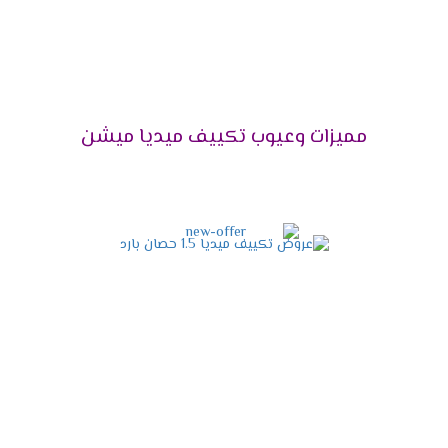
اختار الجهاز اللى هيخليك تستمتع بوقتك دون ازعاج أو
ضوضاء ولأن راحة العميل تهمنا تم توفير مكيف ميديا
مزود بخاصية التشغيل الصامت التى تعمل على كتم
صوت الكمبريسور ليتم تشغيله فى هدوء ونستمتع
بكل الإمكانيات الموجودة فى الجهاز .
مميزات وعيوب تكييف ميديا ميشن
التميز بإمكانية إزالة الرطوبة
يحتوى الجهاز على خاصية التشغيل الجاف التى تعمل
على تجفيف الهواء من الرطوبة التى توجد به حتى
يكون الهواء نظيف وصحى لا يسبب أى مشاكل
صحية للمستهلك .
مواصفات تكييف ميديا أنفرتر
2024
التصميم المتناسق الحديث
الشكل الخارجى للجهاز مهم لكى يكون التكييف