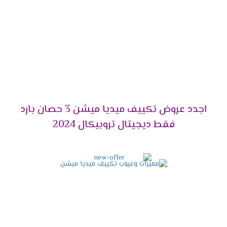
التميز بالوضع البارد /الساخن
يحتوى مكيف ميديا على أقوى الامكانيات يعمل معنا
فى كل الاوقات فى الصيف يستخدم لتبريد الغرفه
وعدم الشعور بدرجات الحرارة العالية وأيضا يستخدم
فى فصل الشتاء لتدفئة المكان من البرودة وبالرغم
من استخدام الجهاز كثيرا لا تقل كفاءته ويبقى عالى
الكفاءة .
اجدد عروض تكييف ميديا ميشن 3 حصان بارد
التميز بخاصية الانفرتر
فقط ديجيتال تروبيكال 2024
أحصل دلوقتى على الجهاز اللى هيخليك مستمتع
بكل أوقاتك وأيضا يوفر لنا أفضل تكنولوجيا حديثة
وهى الانفرتر التى تعمل على تقليل استهلاك
الكهرباء حتى يستطيع استخدام الجهاز لأطول فترة
ممكنة دون التعرض لأى مشكلة من الناحية المادية .
التميز بالتشغيل الهادئ