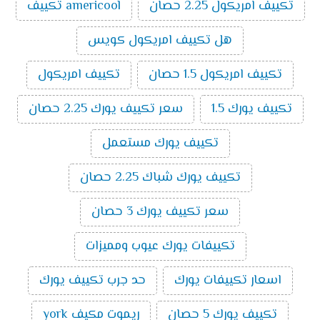
تكييف امريكول 2.25 حصان
americool تكييف
يميز تكييفات ميديا الآتي:
الذكاء الصناعي:
تُعتبر تكييفات ميديا من أفضل
هل تكييف امريكول كويس
ماركات التكييف الذكية حيث أن بعض الموديلات التي
تصدر منه تمتلك إمكانية الاتصال بالواي فاي والتي
تكييف امريكول 1.5 حصان
تكييف امريكول
تسمح بالتحكم فيه من خارج المنزل.
خاصية البلازما:
تنقي هذه الخاصية الموجودة في عدد
تكييف يورك 1.5
سعر تكييف يورك 2.25 حصان
من موديلات تكييفات ميديا الهواء من الروائح الغير
مرغوب فيها.
تكييف يورك مستعمل
فلاتر ضد البيكتريا:
يتم تزويد تكييفات ميديا بفلاتر لا
تكييف يورك شباك 2.25 حصان
تسمح بتكون البكتريا داخل جهاز التكييف وتلك
الخاصية تُعد من أحدث التقنيات وأهمها حيث أنها تحد
سعر تكييف يورك 3 حصان
من انتشار الفيروسات المسببة للعدوى.
خاصية التتبع:
يتوفر في تكييفات ميديا خاصية التتبع
تكييفات يورك عيوب ومميزات
حيث يمتلك التكييف حساسات تستشعر موضع
المستخدم داخل الغرفة فتقوم بتوجيه الهواء الصادر
اسعار تكييفات يورك
حد جرب تكييف يورك
منها نحوه وهذه الحساسات موجودة في ريموت
التكييف.
تكييف يورك 5 حصان
ريموت مكيف york