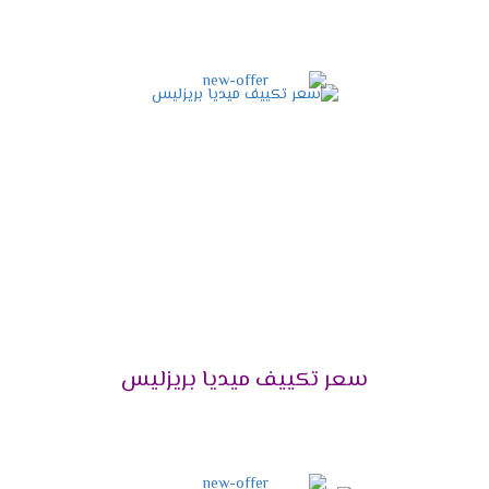
شخص تنظيفها .
شاشة عرض ديجيتال
أستمتع مع أجهزة ميديا بأقوى شاشة عرض ديجيتال
تعمل بالتكنولوجيا الحديثة التى تزيد من اختلاف
المكيف فى الاسواق فنحن من خلالها نستطيع
معرفة درجة حرارة الغرفة حتى يتم ضبطها بالشكل
المناسب وتوضح لنا جميع الخواص التى تعمل فى
الجهاز .
مميزات تكييف ميديا ميشن
2025
التميز بالتبريد السريع
سعر تكييف ميديا بريزليس
علشان تقدر تتخلص من حر الصيف المزعج كان من
الضرورى أن نوفر لكم تكييف ميديا المزود باقوى سعة
تبريد تعمل على تبريد المكان والاستمتاع بوقتنا .