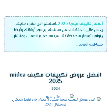
أسعار تكييف ميديا 2026 :
استمتع الان بشراء مكيف
يكون عالى الكفاءة يجعل مستمتع بجميع أوقاتك وأيضا
يتوافر بأسعار منخفضة تتناسب مع جميع العملاء وعلشان
راحة عملاءنا المتميزين كان لابد أن نوفر لكم تكييفات ميديا
مشاهدة المزيد ...
الجهاز رقم واحد فى الاسواق المتميز والمزود بالكثير من
الخواص الجديدة ونستخدم له الكثير من الاساليب المتطورة .
موديلات تكييف ميديا 2026
افضل عروض تكييفات مكيف midea
تكييف ميديا انفرتر .
2025
تكييف ميديا ميشن .
تكييف ميديا ارضى سقفى .
مميزات تكييف ميديا أنفرتر
2026