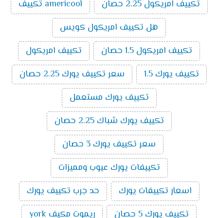
تكييف امريكول 2.25 حصان
americool تكييف
يميز تكييفات ميديا الآتي:
الذكاء الصناعي:
تُعتبر تكييفات ميديا من أفضل
هل تكييف امريكول كويس
ماركات التكييف الذكية حيث أن بعض الموديلات التي
تصدر منه تمتلك إمكانية الاتصال بالواي فاي والتي
تكييف امريكول 1.5 حصان
تكييف امريكول
تسمح بالتحكم فيه من خارج المنزل.
خاصية البلازما:
تنقي هذه الخاصية الموجودة في عدد
تكييف يورك 1.5
سعر تكييف يورك 2.25 حصان
من موديلات تكييفات ميديا الهواء من الروائح الغير
مرغوب فيها.
تكييف يورك مستعمل
فلاتر ضد البيكتريا:
يتم تزويد تكييفات ميديا بفلاتر لا
تكييف يورك شباك 2.25 حصان
تسمح بتكون البكتريا داخل جهاز التكييف وتلك
الخاصية تُعد من أحدث التقنيات وأهمها حيث أنها تحد
سعر تكييف يورك 3 حصان
من انتشار الفيروسات المسببة للعدوى.
خاصية التتبع:
يتوفر في تكييفات ميديا خاصية التتبع
تكييفات يورك عيوب ومميزات
حيث يمتلك التكييف حساسات تستشعر موضع
المستخدم داخل الغرفة فتقوم بتوجيه الهواء الصادر
اسعار تكييفات يورك
حد جرب تكييف يورك
منها نحوه وهذه الحساسات موجودة في ريموت
التكييف.
تكييف يورك 5 حصان
ريموت مكيف york