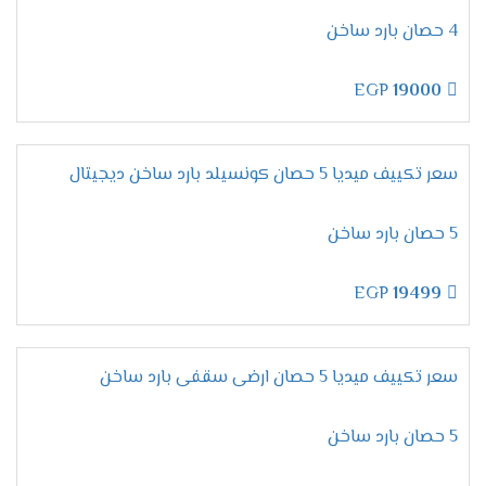
لأن تكييفات ميديا من الاجهزة المتميزة التى تحصل
4 حصان بارد ساخن
على مكانة عالية فى الاسواق ولتلك السبب تحصل
على أعلى نسبة مبيعات لإمكانياتها العالية والأسعار
EGP
19000
المنخفضة المناسبة لجميع العملاء .
تقدم لنا الشركة أرقام يتم استخدامها لكى يتم طلب
المكيف فقط اتصل علينا واختار المكيف المناسب لك
سعر تكييف ميديا 5 حصان كونسيلد بارد ساخن ديجيتال
وأطلبه وسيتم ارسالة لحد باب البيت وجميع الاسعار
المتوافرة لكم شاملة التوريد والتركيب مجانا .
5 حصان بارد ساخن
ضمان تكييف ميديا 2026
EGP
19499
مهما تكلمنا عن مميزات وإمكانيات تكييف ميديا لا
تنتهى أبدا لأنه جهاز متكامل يجعلنا مستمتعين
بأوقاتنا نستطيع استخدامه فى جميع الاوقات كما أن
سعر تكييف ميديا 5 حصان ارضى سقفى بارد ساخن
الشركة توفر لنا معه ضمان لمدة خمس سنوات شاملة
أعمال الصيانة مجانا .
5 حصان بارد ساخن
اسعار تكييف ميديا 2024