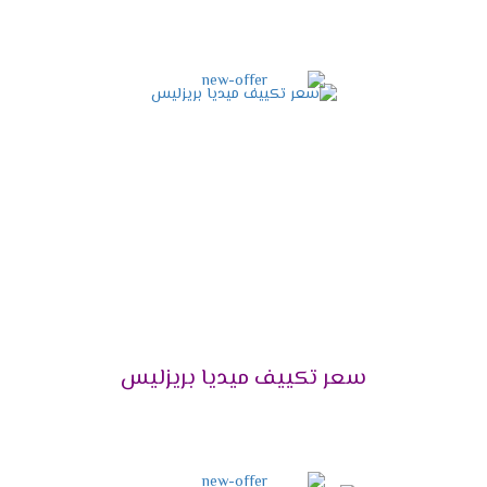
شخص تنظيفها .
شاشة عرض ديجيتال
أستمتع مع أجهزة ميديا بأقوى شاشة عرض ديجيتال
تعمل بالتكنولوجيا الحديثة التى تزيد من اختلاف
المكيف فى الاسواق فنحن من خلالها نستطيع
معرفة درجة حرارة الغرفة حتى يتم ضبطها بالشكل
المناسب وتوضح لنا جميع الخواص التى تعمل فى
الجهاز .
مميزات تكييف ميديا ميشن
2025
التميز بالتبريد السريع
سعر تكييف ميديا بريزليس
علشان تقدر تتخلص من حر الصيف المزعج كان من
الضرورى أن نوفر لكم تكييف ميديا المزود باقوى سعة
تبريد تعمل على تبريد المكان والاستمتاع بوقتنا .