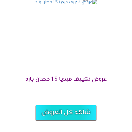
التميز بالتشغيل التلقائى
لانقطاع الكهرباء المتكرر وفرنا لعملائنا الكرام خاصية
التشغيل التلقائى التى تعمل على اعادة تشغيل
الجهاز مرة اخرى عند عودة الكهرباء وتقوم بحفظ
كافة الخواص التى كانت تعمل ليعيد تشغيلها مرة
أخرى وبجانب كل تلك المميزات تحافظ على الجهاز من
التلف .
التميز بالتحكم اليدوى فى الهواء
عروض تكييف ميديا 1.5 حصان بارد
أشترى مكيف ميديا واستمتع بالهواء فى المكان
المناسب لك لأننا بنوفر لكم خاصية التحكم يدويا فى
الهواء أعلى وأسفل الغرفه حتى يكون المكان ممتع .
التميز بخاصية تدفق الهواء
شاهد كل العروض
يحتوى المكيف على اجدد الخواص التى تكون متميزة
منها تدفق الهواء التى تعمل على توفير افضل درجة