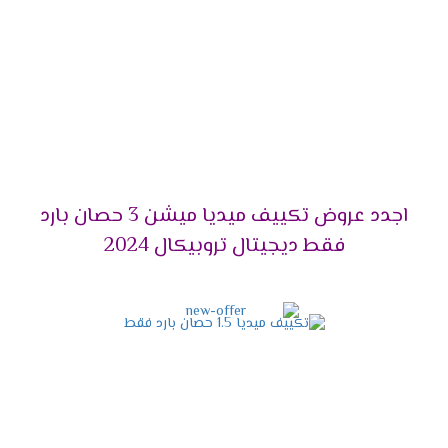
التميز بالوضع البارد /الساخن
يحتوى مكيف ميديا على أقوى الامكانيات يعمل معنا
فى كل الاوقات فى الصيف يستخدم لتبريد الغرفه
وعدم الشعور بدرجات الحرارة العالية وأيضا يستخدم
فى فصل الشتاء لتدفئة المكان من البرودة وبالرغم
من استخدام الجهاز كثيرا لا تقل كفاءته ويبقى عالى
الكفاءة .
اجدد عروض تكييف ميديا ميشن 3 حصان بارد
التميز بخاصية الانفرتر
فقط ديجيتال تروبيكال 2024
أحصل دلوقتى على الجهاز اللى هيخليك مستمتع
بكل أوقاتك وأيضا يوفر لنا أفضل تكنولوجيا حديثة
وهى الانفرتر التى تعمل على تقليل استهلاك
الكهرباء حتى يستطيع استخدام الجهاز لأطول فترة
ممكنة دون التعرض لأى مشكلة من الناحية المادية .
التميز بالتشغيل الهادئ