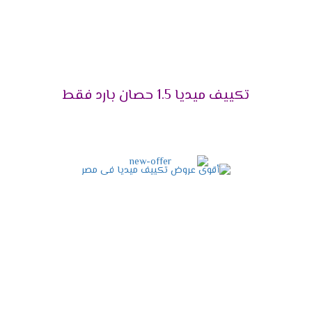
اختار الجهاز اللى هيخليك تستمتع بوقتك دون ازعاج أو
ضوضاء ولأن راحة العميل تهمنا تم توفير مكيف ميديا
مزود بخاصية التشغيل الصامت التى تعمل على كتم
صوت الكمبريسور ليتم تشغيله فى هدوء ونستمتع
بكل الإمكانيات الموجودة فى الجهاز .
تكييف ميديا 1.5 حصان بارد فقط
التميز بإمكانية إزالة الرطوبة
يحتوى الجهاز على خاصية التشغيل الجاف التى تعمل
على تجفيف الهواء من الرطوبة التى توجد به حتى
يكون الهواء نظيف وصحى لا يسبب أى مشاكل
صحية للمستهلك .
مواصفات تكييف ميديا أنفرتر
2024
التصميم المتناسق الحديث
الشكل الخارجى للجهاز مهم لكى يكون التكييف