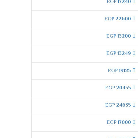
لك الامر ما يبحث عنة العملاء .
EGP
17240
EGP
22600
تعنا بمكان جميل وممتع فنحن نعمل من اجل
EGP
13200
EGP
13249
ثات البيئة .
EGP
19125
 صحة العملاء ولا تسبب اى تلوث للبيئة كما يقوم
EGP
20455
EGP
24635
ن خلالها نقوم بضبط الجهاز على وقت محدد وسيقوم
EGP
17000