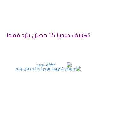
التميز بالتشغيل الهادئ
اختار الجهاز اللى هيخليك تستمتع بوقتك دون
الكمبريسور ليتم تشغيله فى هدوء ونستمتع بك
تكييف ميديا 1.5 حصان بارد فقط
التميز بإمكانية إزالة الرطوبة
يحتوى الجهاز على خاصية التشغيل الجاف ال
للمستهلك .
التصميم المتناسق الحديث
الشكل الخارجى للجهاز مهم لكى يكون التكيي
لمسة من الابداع والجمال .
خاصية البلازما كلاستر
أنفرد يالا بجهاز ميديا وأستمتع باحتوائه على