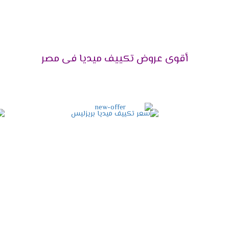
 ازعاج أو ضوضاء ولأن راحة العميل تهمنا تم توفير مكيف ميديا مزود
ل الإمكانيات الموجودة فى الجهاز .
أقوى عروض تكييف ميديا فى مصر
تى تعمل على تجفيف الهواء من الرطوبة التى توجد به حتى يكون ال
مواصفات تكييف ميديا أنفرتر 2024
ف مناسب للعملاء ولتلك السبب وفرنا لكم احدث تصميم للوحدة الداخ
 خاصية البلازما التى تعمل على تنظيف المكان والهواء من الفيروسات وال