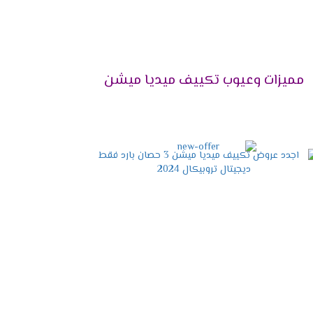
 بخاصية التشغيل الصامت التى تعمل على كتم صوت
مميزات وعيوب تكييف ميديا ميشن
هواء نظيف وصحى لا يسبب أى مشاكل صحية
لية تتناسب مع جميع الديكورات تضيف للمكان
جراثيم وأيضا تقوم بإزالة اى روائح كريهة كما انها