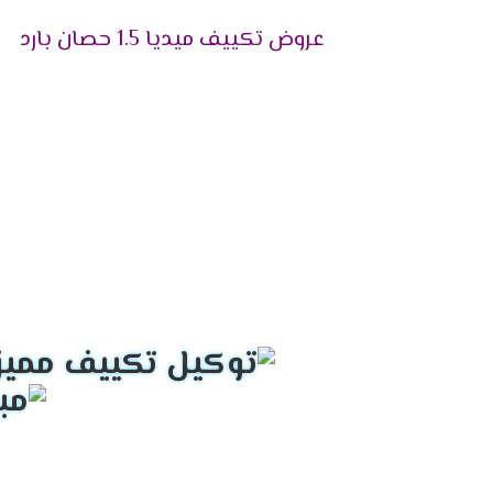
تقوم بتوزيع الهواء فى جميع انحاء الغرفة .
عروض تكييف ميديا 1.5 حصان بارد
فلاتر تنظيف الهواء
نوفر لكم أفضل فلاتر تعمل على تنظيف الهوا
بتنظيف الفلاتر من أى أتربة وأكثر ما يميز 
شاشة عرض ديجيتال
أستمتع مع أجهزة ميديا بأقوى شاشة عرض ديج
الغرفة حتى يتم ضبطها بالشكل المناسب وتوض
التميز بالتبريد السريع
علشان تقدر تتخلص من حر الصيف المزعج كان من
التميز بالتشغيل التلقائى
لانقطاع الكهرباء المتكرر وفرنا لعملائنا ال