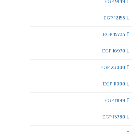
EGP
9149
EGP
12155
ز بتشغيل نفسه اوتوماتك عند الوصول للوقت
EGP
15735
EGP
16970
فة ليكون المكان بالكامل ممتع وتلك التميز لا
EGP
23000
EGP
11000
 تعمل على تبريد المكان بالمستوى المناسب للعميل
EGP
11199
EGP
15780