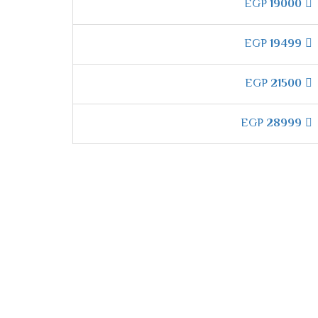
EGP
19000
 هيتم تحويل الثلج الى مياه يتم التخلص منها
EGP
19499
EGP
21500
EGP
28999
لجهاز .
ة المادية .
ما أنها تعمل على ازالة اى روائح كريهة في
هدوء .