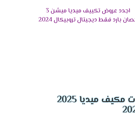
اجدد عروض تكييف ميديا ميشن 3
ان بارد فقط ديجيتال تروبيكال 2024
الجهاز يظهر لكم الوقت المناسب ليقوم العميل
اسواق فنحن من خلالها نستطيع معرفة درجة حرارة
مكيف ميديا 2025
ى تبريد المكان والاستمتاع بوقتنا .
اخرى عند عودة الكهرباء وتقوم بحفظ كافة الخواص